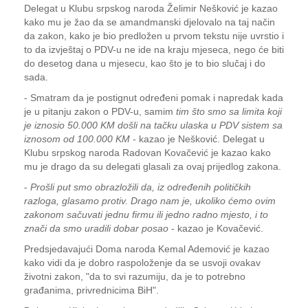
Delegat u Klubu srpskog naroda Želimir Nešković je kazao
kako mu je žao da se amandmanski djelovalo na taj način
da zakon, kako je bio predložen u prvom tekstu nije uvrstio i
to da izvještaj o PDV-u ne ide na kraju mjeseca, nego će biti
do desetog dana u mjesecu, kao što je to bio slučaj i do
sada.
- Smatram da je postignut određeni pomak i napredak kada
je u pitanju zakon o PDV-u, samim
tim što smo sa limita koji
je iznosio 50.000 KM došli na tačku ulaska u PDV sistem sa
iznosom od 100.000 KM
- kazao je Nešković. Delegat u
Klubu srpskog naroda Radovan Kovačević je kazao kako
mu je drago da su delegati glasali za ovaj prijedlog zakona.
-
Prošli put smo obrazložili da, iz određenih političkih
razloga, glasamo protiv. Drago nam je, ukoliko ćemo ovim
zakonom sačuvati jednu firmu ili jedno radno mjesto, i to
znači da smo uradili dobar posao
- kazao je Kovačević.
Predsjedavajući Doma naroda Kemal Ademović je kazao
kako vidi da je dobro raspoloženje da se usvoji ovakav
životni zakon, "da to svi razumiju, da je to potrebno
građanima, privrednicima BiH".