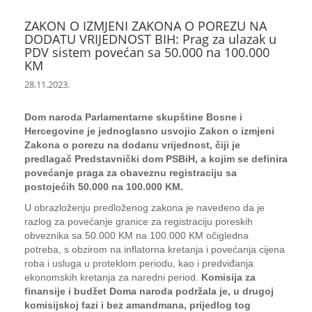
ZAKON O IZMJENI ZAKONA O POREZU NA
DODATU VRIJEDNOST BIH: Prag za ulazak u
PDV sistem povećan sa 50.000 na 100.000
KM
28.11.2023.
Dom naroda Parlamentarne skupštine Bosne i
Hercegovine je jednoglasno usvojio Zakon o izmjeni
Zakona o porezu na dodanu vrijednost, čiji je
predlagač Predstavnički dom PSBiH, a kojim se definira
povećanje praga za obaveznu registraciju sa
postojećih 50.000 na 100.000 KM.
U obrazloženju predloženog zakona je navedeno da je
razlog za povećanje granice za registraciju poreskih
obveznika sa 50.000 KM na 100.000 KM očigledna
potreba, s obzirom na inflatorna kretanja i povećanja cijena
roba i usluga u proteklom periodu, kao i predviđanja
ekonomskih kretanja za naredni period.
Komisija za
finansije i budžet Doma naroda podržala je, u drugoj
komisijskoj fazi i bez amandmana, prijedlog tog