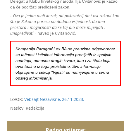
Delegat u Klubu hrvatskog naroda Ilija Cvitanović je kazao
da će podržati predloženi zakon.
-
Ovo je jedan mali korak, ali pokazatelj da i ovi zakoni kao
što je Zakon o porezu na dodanu vrijednost, da ima
prostora i mogućnosti da se taj dio može mijenjati i
unapređivati
- naveo je Cvitanović.
Kompanija Paragraf Lex BA ne preuzima odgovornost
za tačnost i istinitost informacija prenijetih iz spoljnih
sadržaja, odnosno drugih izvora, kao i za štetu koja
eventualno iz toga proistekne. Sve informacije
objavljene u sekciji "Vijesti" su namijenjene u svrhu
opšteg informisanja.
IZVOR:
Vebsajt Nezavisne, 26.11.2023.
Naslov: Redakcija
Radno vrijeme: