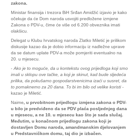
zakona.
Ministar finansija i trezora BiH Srđan Amidžić izjavio je kako
očekuje da će Dom naroda usvojiti predložene izmjene
Zakona o PDV-u, čime će više od 6.200 obveznika imati
olakšicu.
Delegat u Klubu hrvatskog naroda Zlatko Miletić je prilikom
diskusije kazao da je dobio informaciju iz nadležne uprave
da se datum uplate PDV-a može pomjeriti eventualno na
20. u mjesecu.
-
Ako je to moguće, da u kontekstu ovog prijedloga koji smo
imali u sklopu ove tačke, a koji je skinut, kad bude sljedeća
prilika, da pokušamo gospodarstvenicima izaći u susret, da
to pomaknemo za 20 dana. To bi im bilo od velike koristi
-
kazao je Miletić.
Naime
, u prvobitnom prijedlogu izmjena zakona o PDV-
u bilo je predviđeno da se PDV plaća posljednjeg dana
u mjesecu, a ne 10. u mjesecu kao što je sada slučaj.
Međutim, u konačnom prijedlogu zakona koji je
dostavljen Domu naroda, amandmanskim djelovanjem
u Predstavničkom domu, taj dio je izbačen.