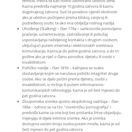
femicid, tretira se kao rodno zasnovano ubistvo žene.
Kazna predviđa najmanje 10 godina zatvora ili kaznu
dugotrajnog zatvora. Sud će posebno cijeniti okolnosti
ako je ubistvo počinjeno prema bliskoj, ranjivoj ili
podređenoj osobi, te ako ima obilježja rodnog nasilja.
Uhođenje (Stalking) – član 179a – sankcioniše ponovljeno
praćenje, uznemiravanje, zastrašivanje ili pokušaj
uspostavljanja neželjenog kontakta s drugom osobom,
uključujući putem interneta i elektronskih sredstava
komunikacije. Kazna je do jedne godine zatvora, a do tri
godine ako je riječ o članu porodice, djetetu ili osobi s
invaliditetom.
Psihičko nasilje – član 181b – kažnjava se svako
zlostavljanje kojim se narušava psihički integritet druge
osobe. Ako se djelo počini prema djetetu, osobi s
invaliditetom, iz mržnje ili putem informaciono-
komunikacijskih tehnologija, kazna je od šest mjeseci do
pet godina zatvora.
Zloupotreba snimke spolno eksplicitnog sadržaja – član
189a – odnosi se na tzv. “osvetničku pornografiju” i
predviđa kazne za one koji bez pristanka žrtve objavljuju,
mijenjaju ili dijele intimne snimke. Ako je snimka
dostupna većem broju osoba putem mreže, kazna je od
šest mjeseci do pet godina zatvora.