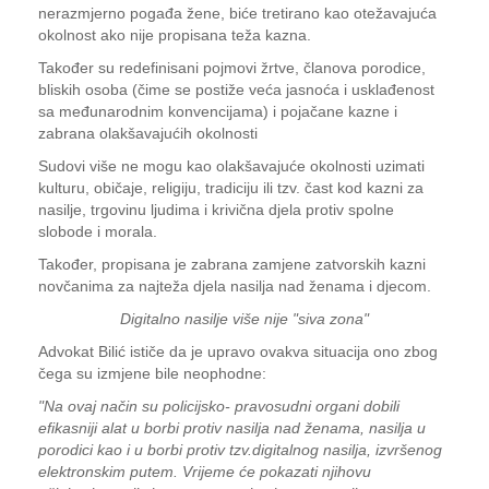
nerazmjerno pogađa žene, biće tretirano kao otežavajuća
okolnost ako nije propisana teža kazna.
Također su redefinisani pojmovi žrtve, članova porodice,
bliskih osoba (čime se postiže veća jasnoća i usklađenost
sa međunarodnim konvencijama) i pojačane kazne i
zabrana olakšavajućih okolnosti
Sudovi više ne mogu kao olakšavajuće okolnosti uzimati
kulturu, običaje, religiju, tradiciju ili tzv. čast kod kazni za
nasilje, trgovinu ljudima i krivična djela protiv spolne
slobode i morala.
Također, propisana je zabrana zamjene zatvorskih kazni
novčanima za najteža djela nasilja nad ženama i djecom.
Digitalno nasilje više nije "siva zona"
Advokat Bilić ističe da je upravo ovakva situacija ono zbog
čega su izmjene bile neophodne:
"Na ovaj način su policijsko- pravosudni organi dobili
efikasniji alat u borbi protiv nasilja nad ženama, nasilja u
porodici kao i u borbi protiv tzv.digitalnog nasilja, izvršenog
elektronskim putem. Vrijeme će pokazati njihovu