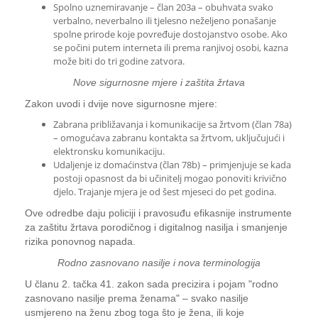
Spolno uznemiravanje – član 203a – obuhvata svako
verbalno, neverbalno ili tjelesno neželjeno ponašanje
spolne prirode koje povređuje dostojanstvo osobe. Ako
se počini putem interneta ili prema ranjivoj osobi, kazna
može biti do tri godine zatvora.
Nove sigurnosne mjere i zaštita žrtava
Zakon uvodi i dvije nove sigurnosne mjere:
Zabrana približavanja i komunikacije sa žrtvom (član 78a)
– omogućava zabranu kontakta sa žrtvom, uključujući i
elektronsku komunikaciju.
Udaljenje iz domaćinstva (član 78b) – primjenjuje se kada
postoji opasnost da bi učinitelj mogao ponoviti krivično
djelo. Trajanje mjera je od šest mjeseci do pet godina.
Ove odredbe daju policiji i pravosuđu efikasnije instrumente
za zaštitu žrtava porodičnog i digitalnog nasilja i smanjenje
rizika ponovnog napada.
Rodno zasnovano nasilje i nova terminologija
U članu 2. tačka 41. zakon sada precizira i pojam "rodno
zasnovano nasilje prema ženama" – svako nasilje
usmjereno na ženu zbog toga što je žena, ili koje