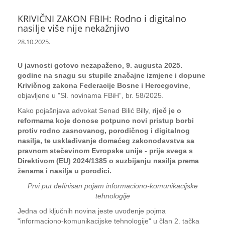
KRIVIČNI ZAKON FBIH: Rodno i digitalno
nasilje više nije nekažnjivo
28.10.2025.
U javnosti gotovo nezapaženo, 9. augusta 2025.
godine na snagu su stupile značajne izmjene i dopune
Krivičnog zakona Federacije Bosne i Hercegovine
,
objavljene u "Sl. novinama FBiH”, br. 58/2025.
Kako pojašnjava advokat Senad Bilić Billy,
riječ je o
reformama koje donose potpuno novi pristup borbi
protiv rodno zasnovanog, porodičnog i digitalnog
nasilja, te usklađivanje domaćeg zakonodavstva sa
pravnom stečevinom Evropske unije - prije svega s
Direktivom (EU) 2024/1385 o suzbijanju nasilja prema
ženama i nasilja u porodici.
Prvi put definisan pojam informaciono-komunikacijske
tehnologije
Jedna od ključnih novina jeste uvođenje pojma
"informaciono-komunikacijske tehnologije" u član 2. tačka