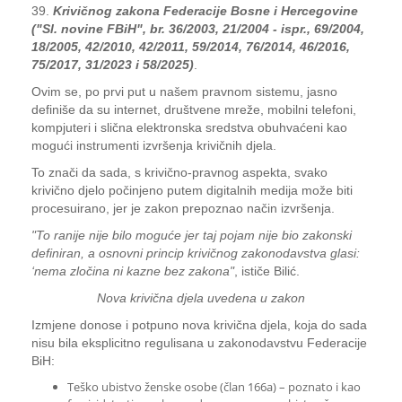
39.
Krivičnog zakona Federacije Bosne i Hercegovine
("Sl. novine FBiH", br. 36/2003, 21/2004 - ispr., 69/2004,
18/2005, 42/2010, 42/2011, 59/2014, 76/2014, 46/2016,
75/2017, 31/2023 i 58/2025)
.
Ovim se, po prvi put u našem pravnom sistemu, jasno
definiše da su internet, društvene mreže, mobilni telefoni,
kompjuteri i slična elektronska sredstva obuhvaćeni kao
mogući instrumenti izvršenja krivičnih djela.
To znači da sada, s krivično-pravnog aspekta, svako
krivično djelo počinjeno putem digitalnih medija može biti
procesuirano, jer je zakon prepoznao način izvršenja.
"To ranije nije bilo moguće jer taj pojam nije bio zakonski
definiran, a osnovni princip krivičnog zakonodavstva glasi:
‘nema zločina ni kazne bez zakona"
, ističe Bilić.
Nova krivična djela uvedena u zakon
Izmjene donose i potpuno nova krivična djela, koja do sada
nisu bila eksplicitno regulisana u zakonodavstvu Federacije
BiH:
Teško ubistvo ženske osobe (član 166a) – poznato i kao