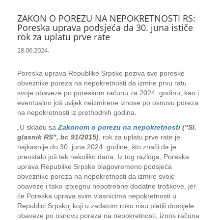
ZAKON O POREZU NA NEPOKRETNOSTI RS:
Poreska uprava podsjeća da 30. juna ističe
rok za uplatu prve rate
28.06.2024.
Poreska uprava Republike Srpske poziva sve poreske
obveznike poreza na nepokretnosti da izmire prvu ratu
svoje obaveze po poreskom računu za 2024. godinu, kao i
eventualno još uvijek neizmirene iznose po osnovu poreza
na nepokretnosti iz prethodnih godina.
„U skladu sa
Zakonom o porezu na nepokretnosti
("Sl.
glasnik RS", br. 91/2015)
, rok za uplatu prve rate je
najkasnije do 30. juna 2024. godine, što znači da je
preostalo još tek nekoliko dana. Iz tog razloga, Poreska
uprava Republike Srpske blagovremeno podsjeća
obveznike poreza na nepokretnosti da izmire svoje
obaveze i tako izbjegnu nepotrebne dodatne troškove, jer
će Poreska uprava svim vlasnicima nepokretnosti u
Republici Srpskoj koji u zadatom roku nisu platili dospjele
obaveze po osnovu poreza na nepokretnosti, iznos računa