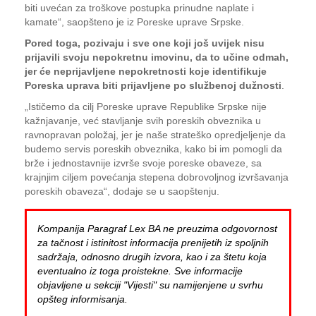
biti uvećan za troškove postupka prinudne naplate i
kamate“, saopšteno je iz Poreske uprave Srpske.
Pored toga, pozivaju i sve one koji još uvijek nisu
prijavili svoju nepokretnu imovinu, da to učine odmah,
jer će neprijavljene nepokretnosti koje identifikuje
Poreska uprava biti prijavljene po službenoj dužnosti
.
„Ističemo da cilj Poreske uprave Republike Srpske nije
kažnjavanje, već stavljanje svih poreskih obveznika u
ravnopravan položaj, jer je naše strateško opredjeljenje da
budemo servis poreskih obveznika, kako bi im pomogli da
brže i jednostavnije izvrše svoje poreske obaveze, sa
krajnjim ciljem povećanja stepena dobrovoljnog izvršavanja
poreskih obaveza“, dodaje se u saopštenju.
Kompanija Paragraf Lex BA ne preuzima odgovornost
za tačnost i istinitost informacija prenijetih iz spoljnih
sadržaja, odnosno drugih izvora, kao i za štetu koja
eventualno iz toga proistekne. Sve informacije
objavljene u sekciji "Vijesti" su namijenjene u svrhu
opšteg informisanja.