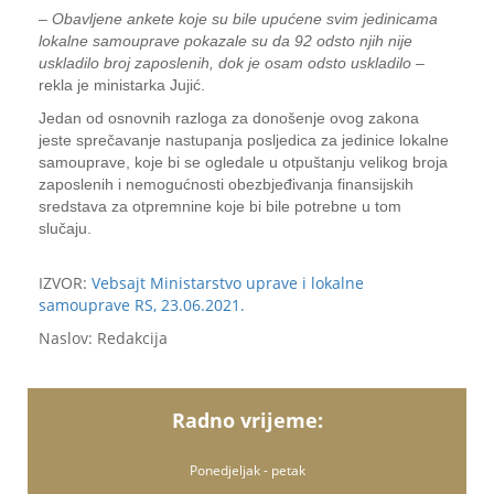
–
Obavljene ankete koje su bile upućene svim jedinicama
lokalne samouprave pokazale su da 92 odsto njih nije
uskladilo broj zaposlenih, dok je osam odsto uskladilo
–
rekla je ministarka Jujić.
Jedan od osnovnih razloga za donošenje ovog zakona
jeste sprečavanje nastupanja posljedica za jedinice lokalne
samouprave, koje bi se ogledale u otpuštanju velikog broja
zaposlenih i nemogućnosti obezbjeđivanja finansijskih
sredstava za otpremnine koje bi bile potrebne u tom
slučaju.
IZVOR:
Vebsajt Ministarstvo uprave i lokalne
samouprave RS, 23.06.2021.
Naslov: Redakcija
Radno vrijeme:
Ponedjeljak - petak