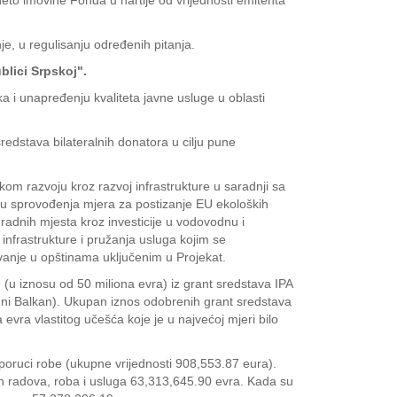
to imovine Fonda u hartije od vrijednosti emitenta
, u regulisanju određenih pitanja.
lici Srpskoj".
a i unapređenju kvaliteta javne usluge u oblasti
dstava bilateralnih donatora u cilju pune
om razvoju kroz razvoj infrastrukture u saradnji sa
ju sprovođenja mjera za postizanje EU ekoloških
radnih mjesta kroz investicije u vodovodnu i
infrastrukture i pružanja usluga kojim se
vanje u opštinama uključenim u Projekat.
 (u iznosu od 50 miliona evra) iz grant sredstava IPA
adni Balkan). Ukupan iznos odobrenih grant sredstava
 evra vlastitog učešća koje je u najvećoj mjeri bilo
poruci robe (ukupne vrijednosti 908,553.87 eura).
h radova, roba i usluga 63,313,645.90 evra. Kada su