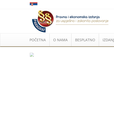
POČETNA
O NAMA
BESPLATNO
IZDANJ