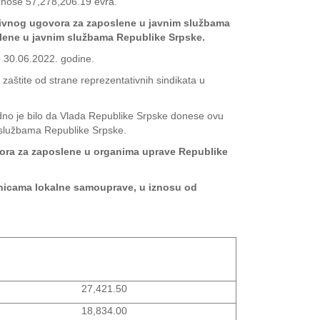
iznose 57,278,206.19 evra.
tivnog ugovora za zaposlene u javnim službama
lene u javnim službama Republike Srpske.
 30.06.2022. godine.
 zaštite od strane reprezentativnih sindikata u
dno je bilo da Vlada Republike Srpske donese ovu
m službama Republike Srpske.
vora za zaposlene u organima uprave Republike
edinicama lokalne samouprave, u iznosu od
27,421.50
18,834.00