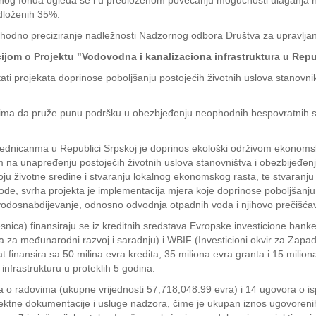
nog fonda ogleda se i u predloženom povećanju mogućnosti ulaganja ne
edloženih 35%.
odno preciziranje nadležnosti Nadzornog odbora Društva za upravljanje
jom o Projektu "Vodovodna i kanalizaciona infrastruktura u Repub
ati projekata doprinose poboljšanju postojećih životnih uslova stanovnik
ima da pruže punu podršku u obezbjeđenju neophodnih bespovratnih sre
zajednicanma u Republici Srpskoj je doprinos ekološki održivom ekonomsk
 na unapređenju postojećih životnih uslova stanovništva i obezbijeđen
u životne sredine i stvaranju lokalnog ekonomskog rasta, te stvaranju 
kođe, svrha projekta je implementacija mjera koje doprinose poboljšanju 
) vodosnabdijevanje, odnosno odvodnja otpadnih voda i njihovo prečišća
snica) finansiraju se iz kreditnih sredstava Evropske investicione banke
a za međunarodni razvoj i saradnju) i WBIF (Investicioni okvir za Zap
at finansira sa 50 milina evra kredita, 35 miliona evra granta i 15 miliona
nfrastrukturu u proteklih 5 godina.
 o radovima (ukupne vrijednosti 57,718,048.99 evra) i 14 ugovora o is
jektne dokumentacije i usluge nadzora, čime je ukupan iznos ugovoreni