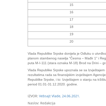
15
16
17
18
19
20
Vlada Republike Srpske donijela je Odluku o utvrđiva
planom stambenog naselja "Česma – Mađir 1" i Regul
puta M-I-111 (stara oznaka M-18) Brod na Drini – g
Vlada Republike Srpske upoznala se sa Izvještajem o
rezultatima rada sa finansijskim izvještajem Agencije
Republike Srpske, i to: Izvještajem o stanju na tržiš
period 01.01‐31.12.2020. godine.
IZVOR:
Vebsajt Vlade, 24.06.2021.
Naslov: Redakcija