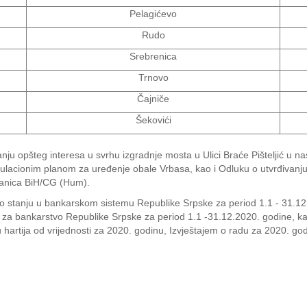
Pelagićevo
Rudo
Srebrenica
Trnovo
Čajniče
Šekovići
nju opšteg interesa u svrhu izgradnje mosta u Ulici Braće Pišteljić u 
acionim planom za uređenje obale Vrbasa, kao i Odluku o utvrđivanju 
ranica BiH/CG (Hum).
 stanju u bankarskom sistemu Republike Srpske za period 1.1 - 31.12.2
 za bankarstvo Republike Srpske za period 1.1 -31.12.2020. godine, kao 
tu hartija od vrijednosti za 2020. godinu, Izvještajem o radu za 2020. go