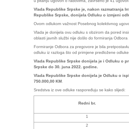
u pitanju ugovori o radovima, završeno je 41 ugovor
Vlada Republike Srpske je, nakon razmatranja 
Republike Srpske, donijela Odluku o izmjeni o
Ovom odlukom važnost Posebnog kolektivnog ugovor
Vlada je donijela ovu odluku s obzirom da pored insis
oblasti javnih službi nije došlo do formiranja Odbo
Formiranje Odbora za pregovore je bila pretpostavk
odluku iz razloga što od primjene predložene odluk
Vlada Republike Srpske donijela je i Odluku o
Srpske do 30. juna 2022. godine.
Vlada Republike Srpske donijela je Odluku o ispl
750.000,00 KM
.
Sredstva iz ove odluke raspoređuju se kako slijedi:
Redni br.
1
2