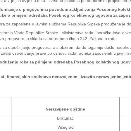
a, a 7 je još uvijek u toku. Izvršena plaćanja po odobrenim projektima 
Informacije o pregovorima povodom zaključivanja Posebnog kolek
dluke o primjeni odredaba Posebnog kolektivnog ugovora za zapos
a za zaposlene u javnim službama Republike Srpske produžena je do
tiranja Vlade Republike Srpske i Ministarstva rada i boračko-invalidske
ra za pregovore, u skladu sa odredbom člana 242. Zakona o radu.
a za otpočinjanje pregovora, a s obzirom da do toga nije došlo neopho
e zavisi ostvarivanje prava po osnovu rada radnika zaposlenih u javni
 produženju roka za primjenu odredaba Posebnog kolektivnog ugo
ati finansijskih sredstava nerazvijenim i izrazito nerazvijenim j
Nerazvijene opštine
Bratunac
Višegrad