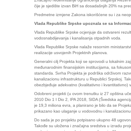
Značajno redefinisanje ograničenja ulaganja Rezerv
čije je sjedište izvan BiH sa dosadašnjih 20% na pr
Predmetne izmjene Zakona iskorišćene su i za neoph
Vlada Republike Srpske upoznala se sa Informaci
Vlada Republike Srpske ocjenjuje da ostvareni rezult
vodosnabdijevanja i kanalisanja otpadnih voda.
Vlada Republike Srpske nalaže resornim ministarstv
realizacije usvojenih Projektnih planova.
Generalni cilj Projekta koji se sprovodi u lokalnim 
međunarodnim finansijskim institucijama, sa fokusom
standarda. Svrha Projekta je podrška održivom razvoj
kanalizacionu infrastrukturu u Republici Srpskoj. Ta
obezbjeđuje adekvatno (kvalitativno i kvantitativno
Odobreni projekti (u ovom trenutku iz 27 opština uče
2010 Dio 1 I Dio 2, IPA 2018, SIDA (Švedska agencij
je 19,3 miliona evra, a planirano je bilo da se Projek
prikazano kao ulaganje u vodovodnu i kanalizacionu i
Do sada je po projektu potpisano ukupno 48 ugovora
Takođe su uložena i značajna sredstva u izradu pro