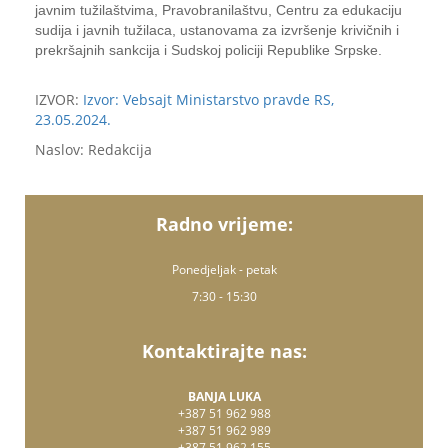
javnim tužilaštvima, Pravobranilaštvu, Centru za edukaciju
sudija i javnih tužilaca, ustanovama za izvršenje krivičnih i
prekršajnih sankcija i Sudskoj policiji Republike Srpske.
IZVOR:
Izvor: Vebsajt Ministarstvo pravde RS,
23.05.2024.
Naslov: Redakcija
Radno vrijeme:
Ponedjeljak - petak
7:30 - 15:30
Kontaktirajte nas:
BANJA LUKA
+387 51 962 988
+387 51 962 989
+387 51 962 155