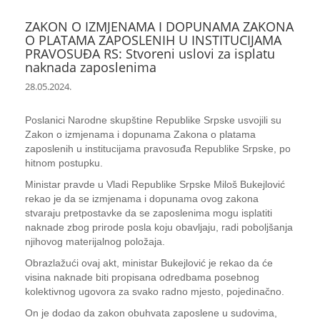
ZAKON O IZMJENAMA I DOPUNAMA ZAKONA
O PLATAMA ZAPOSLENIH U INSTITUCIJAMA
PRAVOSUĐA RS: Stvoreni uslovi za isplatu
naknada zaposlenima
28.05.2024.
Poslanici Narodne skupštine Republike Srpske usvojili su
Zakon o izmjenama i dopunama Zakona o platama
zaposlenih u institucijama pravosuđa Republike Srpske, po
hitnom postupku.
Ministar pravde u Vladi Republike Srpske Miloš Bukejlović
rekao je da se izmjenama i dopunama ovog zakona
stvaraju pretpostavke da se zaposlenima mogu isplatiti
naknade zbog prirode posla koju obavljaju, radi poboljšanja
njihovog materijalnog položaja.
Obrazlažući ovaj akt, ministar Bukejlović je rekao da će
visina naknade biti propisana odredbama posebnog
kolektivnog ugovora za svako radno mjesto, pojedinačno.
On je dodao da zakon obuhvata zaposlene u sudovima,