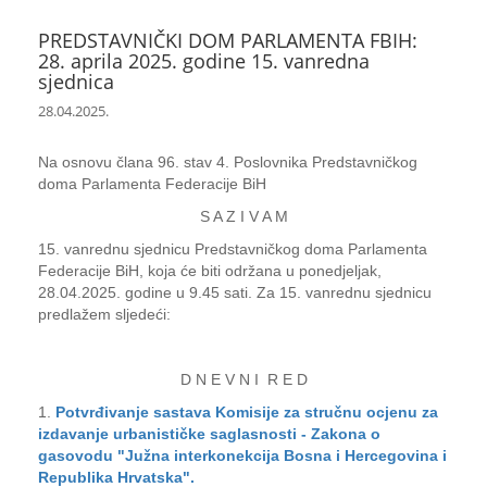
PREDSTAVNIČKI DOM PARLAMENTA FBIH:
28. aprila 2025. godine 15. vanredna
sjednica
28.04.2025.
Na osnovu člana 96. stav 4. Poslovnika Predstavničkog
doma Parlamenta Federacije BiH
S A Z I V A M
15. vanrednu sjednicu Predstavničkog doma Parlamenta
Federacije BiH, koja će biti održana u ponedjeljak,
28.04.2025. godine u 9.45 sati. Za 15. vanrednu sjednicu
predlažem sljedeći:
D N E V N I R E D
1.
Potvrđivanje sastava Komisije za stručnu ocjenu za
izdavanje urbanističke saglasnosti - Zakona o
gasovodu "Južna interkonekcija Bosna i Hercegovina i
Republika Hrvatska".