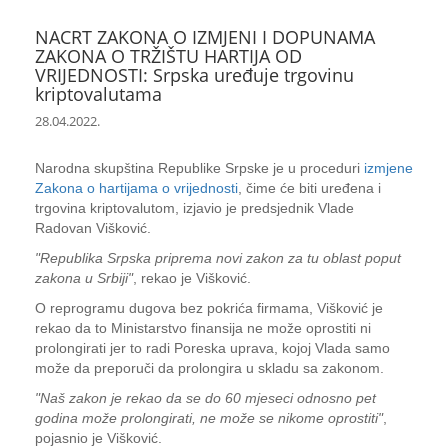
NACRT ZAKONA O IZMJENI I DOPUNAMA
ZAKONA O TRŽIŠTU HARTIJA OD
VRIJEDNOSTI: Srpska uređuje trgovinu
kriptovalutama
28.04.2022.
Narodna skupština Republike Srpske je u proceduri
izmjene
Zakona o hartijama o vrijednosti
, čime će biti uređena i
trgovina kriptovalutom, izjavio je predsjednik Vlade
Radovan Višković.
"Republika Srpska priprema novi zakon za tu oblast poput
zakona u Srbiji"
, rekao je Višković.
O reprogramu dugova bez pokrića firmama, Višković je
rekao da to Ministarstvo finansija ne može oprostiti ni
prolongirati jer to radi Poreska uprava, kojoj Vlada samo
može da preporuči da prolongira u skladu sa zakonom.
"Naš zakon je rekao da se do 60 mjeseci odnosno pet
godina može prolongirati, ne može se nikome oprostiti"
,
pojasnio je Višković.