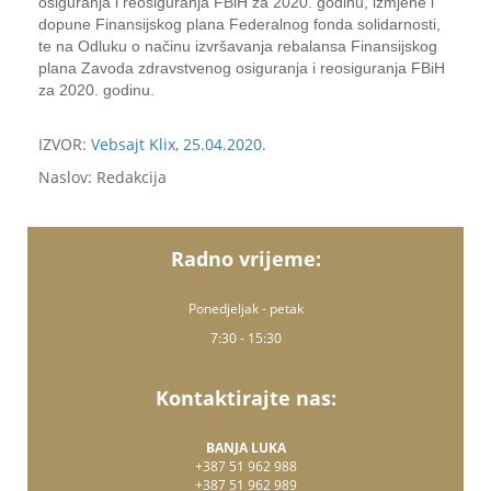
osiguranja i reosiguranja FBiH za 2020. godinu, izmjene i
dopune Finansijskog plana Federalnog fonda solidarnosti,
te na Odluku o načinu izvršavanja rebalansa Finansijskog
plana Zavoda zdravstvenog osiguranja i reosiguranja FBiH
za 2020. godinu.
IZVOR:
Vebsajt Klix, 25.04.2020.
Naslov: Redakcija
Radno vrijeme:
Ponedjeljak - petak
7:30 - 15:30
Kontaktirajte nas:
BANJA LUKA
+387 51 962 988
+387 51 962 989