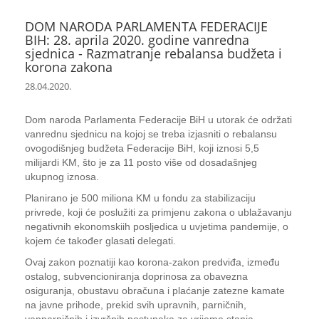
DOM NARODA PARLAMENTA FEDERACIJE
BIH: 28. aprila 2020. godine vanredna
sjednica - Razmatranje rebalansa budžeta i
korona zakona
28.04.2020.
Dom naroda Parlamenta Federacije BiH u utorak će održati
vanrednu sjednicu na kojoj se treba izjasniti o rebalansu
ovogodišnjeg budžeta Federacije BiH, koji iznosi 5,5
milijardi KM, što je za 11 posto više od dosadašnjeg
ukupnog iznosa.
Planirano je 500 miliona KM u fondu za stabilizaciju
privrede, koji će poslužiti za primjenu zakona o ublažavanju
negativnih ekonomskiih posljedica u uvjetima pandemije, o
kojem će također glasati delegati.
Ovaj zakon poznatiji kao korona-zakon predviđa, između
ostalog, subvencioniranja doprinosa za obavezna
osiguranja, obustavu obračuna i plaćanje zatezne kamate
na javne prihode, prekid svih upravnih, parničnih,