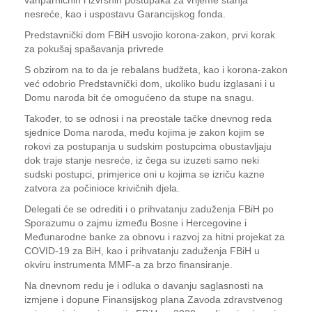
vanparničnih i izvršnih postupaka za vrijeme stanja
nesreće, kao i uspostavu Garancijskog fonda.
Predstavnički dom FBiH usvojio korona-zakon, prvi korak
za pokušaj spašavanja privrede
S obzirom na to da je rebalans budžeta, kao i korona-zakon
već odobrio Predstavnički dom, ukoliko budu izglasani i u
Domu naroda bit će omogućeno da stupe na snagu.
Također, to se odnosi i na preostale tačke dnevnog reda
sjednice Doma naroda, među kojima je zakon kojim se
rokovi za postupanja u sudskim postupcima obustavljaju
dok traje stanje nesreće, iz čega su izuzeti samo neki
sudski postupci, primjerice oni u kojima se izriču kazne
zatvora za počinioce krivičnih djela.
Delegati će se odrediti i o prihvatanju zaduženja FBiH po
Sporazumu o zajmu između Bosne i Hercegovine i
Međunarodne banke za obnovu i razvoj za hitni projekat za
COVID-19 za BiH, kao i prihvatanju zaduženja FBiH u
okviru instrumenta MMF-a za brzo finansiranje.
Na dnevnom redu je i odluka o davanju saglasnosti na
izmjene i dopune Finansijskog plana Zavoda zdravstvenog