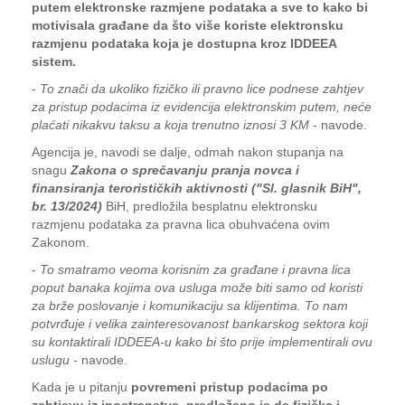
putem elektronske razmjene podataka a sve to kako bi
motivisala građane da što više koriste elektronsku
razmjenu podataka koja je dostupna kroz IDDEEA
sistem.
-
To znači da ukoliko fizičko ili pravno lice podnese zahtjev
za pristup podacima iz evidencija elektronskim putem, neće
plaćati nikakvu taksu a koja trenutno iznosi 3 KM
- navode.
Agencija je, navodi se dalje, odmah nakon stupanja na
snagu
Zakona o sprečavanju pranja novca i
finansiranja terorističkih aktivnosti ("Sl. glasnik BiH",
br. 13/2024)
BiH, predložila besplatnu elektronsku
razmjenu podataka za pravna lica obuhvaćena ovim
Zakonom.
-
To smatramo veoma korisnim za građane i pravna lica
poput banaka kojima ova usluga može biti samo od koristi
za brže poslovanje i komunikaciju sa klijentima. To nam
potvrđuje i velika zainteresovanost bankarskog sektora koji
su kontaktirali IDDEEA-u kako bi što prije implementirali ovu
uslugu -
navode.
Kada je u pitanju
povremeni pristup podacima po