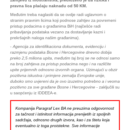
zahtjevu iz inostranstva, predloženo je da fizička i
pravna lica plaćaju naknadu od 50 KM.
Međutim treba naglasiti da se ovdje radi uglavnom o
stranim pravnim licima koji podnose zahtjev za povremeni
pristup podacima o građanima BiH (najčešće radi
pribavljanja podataka vezano za dostavljanje kazni i
prekršajnih naloga našim građanima).
-
Agencija za identifikaciona dokumenta, evidenciju i
razmjenu podataka Bosne i Hercegovine dnevno dobija
preko 2,5 miliona upita, međutim taj broj se ne odnosi samo
na broj zahtjeva za pristup podacima nego i na različite
upite prijemnih odnosno izvornih organa. Uzimajući u obzir
pozitivna iskustva i primjere zemalja Evropske unije,
duboko smo uvjereni da je ovo izuzetno potrebno a i veoma
pozitivno za sve građane Bosne i Hercegovine
- zaključili su
u saopćenju iz IDDEEA-e.
Kompanija Paragraf Lex BA ne preuzima odgovornost
za tačnost i istinitost informacija prenijetih iz spoljnih
sadržaja, odnosno drugih izvora, kao i za štetu koja
eventualno iz toga proistekne. Sve informacije