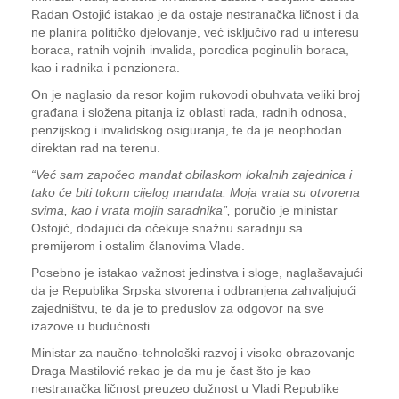
Radan Ostojić istakao je da ostaje nestranačka ličnost i da
ne planira političko djelovanje, već isključivo rad u interesu
boraca, ratnih vojnih invalida, porodica poginulih boraca,
kao i radnika i penzionera.
On je naglasio da resor kojim rukovodi obuhvata veliki broj
građana i složena pitanja iz oblasti rada, radnih odnosa,
penzijskog i invalidskog osiguranja, te da je neophodan
direktan rad na terenu.
“Već sam započeo mandat obilaskom lokalnih zajednica i
tako će biti tokom cijelog mandata. Moja vrata su otvorena
svima, kao i vrata mojih saradnika”,
poručio je ministar
Ostojić, dodajući da očekuje snažnu saradnju sa
premijerom i ostalim članovima Vlade.
Posebno je istakao važnost jedinstva i sloge, naglašavajući
da je Republika Srpska stvorena i odbranjena zahvaljujući
zajedništvu, te da je to preduslov za odgovor na sve
izazove u budućnosti.
Ministar za naučno-tehnološki razvoj i visoko obrazovanje
Draga Mastilović rekao je da mu je čast što je kao
nestranačka ličnost preuzeo dužnost u Vladi Republike