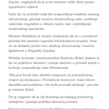
Srpske, naglasivši da je pred resorom veliki obim posla i
ograničeno vrijeme.
Kaže da će prioriteti rada biti unapređenje kvaliteta visokog
obrazovanja, jačanje naučno-istraživačkog rada, uređenje
zakonske regulative u oblasti nauke, kao i poboljšanje
studentskog standarda.
Ministar Mastilović je izrazio očekivanje da će u narednom
periodu biti završeni započeti infrastrukturni projekti, čime
će se dodatno podići nivo visokog obrazovanja i naučne
djelatnosti u Republici Srpskoj.
Ministar privrede i preduzetništva Radenko Bubić istakao je
da će praktično iskustvo i znanje stečeno u privredi staviti u
funkciju unapređenja rada Ministarstva.
“Moj prvi korak biće direktni razgovori sa privrednicima,
Unijom poslodavaca i Privrednom komorom, kako bismo
identifikovali probleme i što brže pronašli rješenja”,
poručio
je ministar Bubić.
On je naglasio da je cilj stvaranje povoljnijeg poslovnog
ambijenta i jačanje podrške domaćoj privredi.