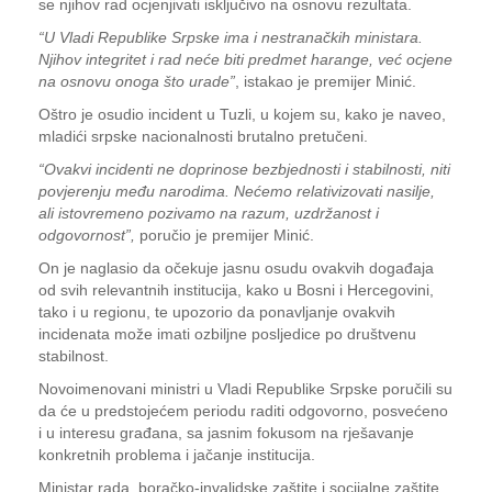
se njihov rad ocjenjivati isključivo na osnovu rezultata.
“U Vladi Republike Srpske ima i nestranačkih ministara.
Njihov integritet i rad neće biti predmet harange, već ocjene
na osnovu onoga što urade”
, istakao je premijer Minić.
Oštro je osudio incident u Tuzli, u kojem su, kako je naveo,
mladići srpske nacionalnosti brutalno pretučeni.
“Ovakvi incidenti ne doprinose bezbjednosti i stabilnosti, niti
povjerenju među narodima. Nećemo relativizovati nasilje,
ali istovremeno pozivamo na razum, uzdržanost i
odgovornost”,
poručio je premijer Minić.
On je naglasio da očekuje jasnu osudu ovakvih događaja
od svih relevantnih institucija, kako u Bosni i Hercegovini,
tako i u regionu, te upozorio da ponavljanje ovakvih
incidenata može imati ozbiljne posljedice po društvenu
stabilnost.
Novoimenovani ministri u Vladi Republike Srpske poručili su
da će u predstojećem periodu raditi odgovorno, posvećeno
i u interesu građana, sa jasnim fokusom na rješavanje
konkretnih problema i jačanje institucija.
Ministar rada, boračko-invalidske zaštite i socijalne zaštite