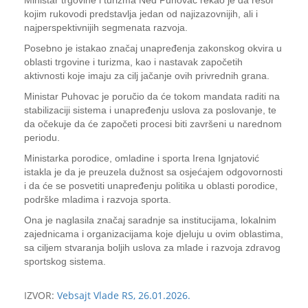
Ministar trgovine i turizma Ned Puhovac rekao je da resor
kojim rukovodi predstavlja jedan od najizazovnijih, ali i
najperspektivnijih segmenata razvoja.
Posebno je istakao značaj unapređenja zakonskog okvira u
oblasti trgovine i turizma, kao i nastavak započetih
aktivnosti koje imaju za cilj jačanje ovih privrednih grana.
Ministar Puhovac je poručio da će tokom mandata raditi na
stabilizaciji sistema i unapređenju uslova za poslovanje, te
da očekuje da će započeti procesi biti završeni u narednom
periodu.
Ministarka porodice, omladine i sporta Irena Ignjatović
istakla je da je preuzela dužnost sa osjećajem odgovornosti
i da će se posvetiti unapređenju politika u oblasti porodice,
podrške mladima i razvoja sporta.
Ona je naglasila značaj saradnje sa institucijama, lokalnim
zajednicama i organizacijama koje djeluju u ovim oblastima,
sa ciljem stvaranja boljih uslova za mlade i razvoja zdravog
sportskog sistema.
IZVOR:
Vebsajt Vlade RS, 26.01.2026.