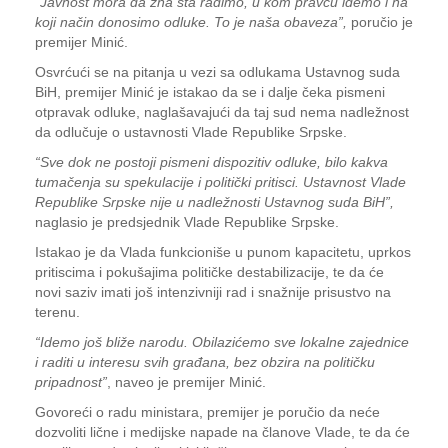
“Javnost mora da zna šta radimo, u kom pravcu idemo i na
koji način donosimo odluke. To je naša obaveza”,
poručio je
premijer Minić.
Osvrćući se na pitanja u vezi sa odlukama Ustavnog suda
BiH, premijer Minić je istakao da se i dalje čeka pismeni
otpravak odluke, naglašavajući da taj sud nema nadležnost
da odlučuje o ustavnosti Vlade Republike Srpske.
“Sve dok ne postoji pismeni dispozitiv odluke, bilo kakva
tumačenja su spekulacije i politički pritisci. Ustavnost Vlade
Republike Srpske nije u nadležnosti Ustavnog suda BiH”,
naglasio je predsjednik Vlade Republike Srpske.
Istakao je da Vlada funkcioniše u punom kapacitetu, uprkos
pritiscima i pokušajima političke destabilizacije, te da će
novi saziv imati još intenzivniji rad i snažnije prisustvo na
terenu.
“Idemo još bliže narodu. Obilazićemo sve lokalne zajednice
i raditi u interesu svih građana, bez obzira na političku
pripadnost”
, naveo je premijer Minić.
Govoreći o radu ministara, premijer je poručio da neće
dozvoliti lične i medijske napade na članove Vlade, te da će