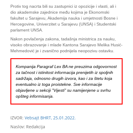
Protiv tog nacrta bili su zastupnici iz opozicije i vlasti, ali i
dio akademske zajednice među kojima je Ekonomski
fakultet u Sarajevu, Akademija nauka i umjetnosti Bosne i
Hercegovine, Univerzitet u Sarajevu (UNSA) i Studentski
parlament UNSA.
Nakon povlačenja zakona, tadašnja ministrica za nauku,
visoko obrazovanje i mlade Kantona Sarajevo Melika Husić-
Mehmedović je i zvanično podnijela neopozivu ostavku.
Kompanija Paragraf Lex BA ne preuzima odgovornost
za tačnost i istinitost informacija prenijetih iz spoljnih
sadržaja, odnosno drugih izvora, kao i za štetu koja
eventualno iz toga proistekne. Sve informacije
objavljene u sekciji "Vijesti" su namijenjene u svrhu
opšteg informisanja.
IZVOR:
Vebsajt BHRT, 25.01.2022.
Naslov: Redakcija