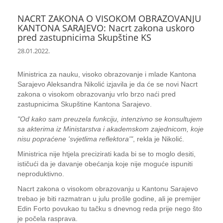
NACRT ZAKONA O VISOKOM OBRAZOVANJU
KANTONA SARAJEVO: Nacrt zakona uskoro
pred zastupnicima Skupštine KS
28.01.2022.
Ministrica za nauku, visoko obrazovanje i mlade Kantona
Sarajevo Aleksandra Nikolić izjavila je da će se novi Nacrt
zakona o visokom obrazovanju vrlo brzo naći pred
zastupnicima Skupštine Kantona Sarajevo.
"Od kako sam preuzela funkciju, intenzivno se konsultujem
sa akterima iz Ministarstva i akademskom zajednicom, koje
nisu popraćene 'svjetlima reflektora'"
, rekla je Nikolić.
Ministrica nije htjela precizirati kada bi se to moglo desiti,
ističući da je davanje obećanja koje nije moguće ispuniti
neproduktivno.
Nacrt zakona o visokom obrazovanju u Kantonu Sarajevo
trebao je biti razmatran u julu prošle godine, ali je premijer
Edin Forto povukao tu tačku s dnevnog reda prije nego što
je počela rasprava.