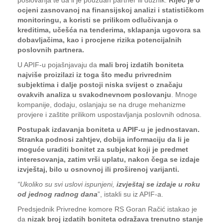
poslovanja te da li je pouzdan partner ili dužnik.
Riječ je o
ocjeni zasnovanoj na finansijskoj analizi i statističkom
monitoringu, a koristi se prilikom odlučivanja o
kreditima, učešća na tenderima, sklapanja ugovora sa
dobavljačima, kao i procjene rizika potencijalnih
poslovnih partnera.
U APIF-u pojašnjavaju da
mali broj izdatih boniteta
najviše proizilazi iz toga što među privrednim
subjektima i dalje postoji niska svijest o značaju
ovakvih analiza u svakodnevnom poslovanju
. Mnoge
kompanije, dodaju, oslanjaju se na druge mehanizme
provjere i zaštite prilikom uspostavljanja poslovnih odnosa.
Postupak izdavanja boniteta u APIF-u je jednostavan.
Stranka podnosi zahtjev, dobija informaciju da li je
moguće uraditi bonitet za subjekat koji je predmet
interesovanja, zatim vrši uplatu, nakon čega se izdaje
izvještaj, bilo u osnovnoj ili proširenoj varijanti.
“Ukoliko su svi uslovi ispunjeni,
izvještaj se izdaje u roku
od jednog radnog dana
”, istakli su iz APIF-a.
Predsjednik Privredne komore RS Goran Račić istakao je
da
nizak broj izdatih boniteta odražava trenutno stanje