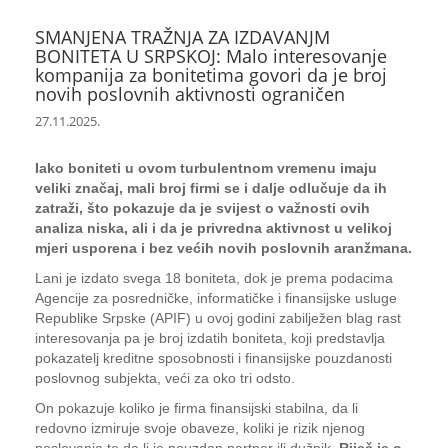
SMANJENA TRAŽNJA ZA IZDAVANJM
BONITETA U SRPSKOJ: Malo interesovanje
kompanija za bonitetima govori da je broj
novih poslovnih aktivnosti ograničen
27.11.2025.
Iako boniteti u ovom turbulentnom vremenu imaju
veliki značaj, mali broj firmi se i dalje odlučuje da ih
zatraži, što pokazuje da je svijest o važnosti ovih
analiza niska, ali i da je privredna aktivnost u velikoj
mjeri usporena i bez većih novih poslovnih aranžmana.
Lani je izdato svega 18 boniteta, dok je prema podacima
Agencije za posredničke, informatičke i finansijske usluge
Republike Srpske (APIF) u ovoj godini zabilježen blag rast
interesovanja pa je broj izdatih boniteta, koji predstavlja
pokazatelj kreditne sposobnosti i finansijske pouzdanosti
poslovnog subjekta, veći za oko tri odsto.
On pokazuje koliko je firma finansijski stabilna, da li
redovno izmiruje svoje obaveze, koliki je rizik njenog