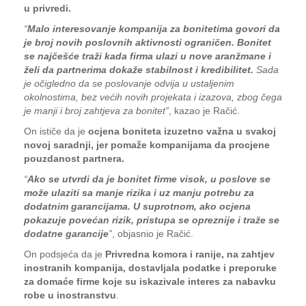
u privredi.
“
Malo interesovanje kompanija za bonitetima govori da
je broj novih poslovnih aktivnosti ograničen. Bonitet
se najčešće traži kada firma ulazi u nove aranžmane i
želi da partnerima dokaže stabilnost i kredibilitet.
Sada
je očigledno da se poslovanje odvija u ustaljenim
okolnostima, bez većih novih projekata i izazova, zbog čega
je manji i broj zahtjeva za bonitet”
, kazao je Račić.
On ističe da je
ocjena boniteta izuzetno važna u svakoj
novoj saradnji, jer pomaže kompanijama da procjene
pouzdanost partnera.
“
Ako se utvrdi da je bonitet firme visok, u poslove se
može ulaziti sa manje rizika i uz manju potrebu za
dodatnim garancijama. U suprotnom, ako ocjena
pokazuje povećan rizik, pristupa se opreznije i traže se
dodatne garancije
”
, objasnio je Račić.
On podsjeća da je
Privredna komora i ranije, na zahtjev
inostranih kompanija, dostavljala podatke i preporuke
za domaće firme koje su iskazivale interes za nabavku
robe u inostranstvu
.