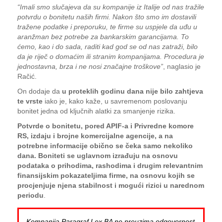
“Imali smo slučajeva da su kompanije iz Italije od nas tražile
potvrdu o bonitetu naših firmi. Nakon što smo im dostavili
tražene podatke i preporuku, te firme su uspjele da uđu u
aranžman bez potrebe za bankarskim garancijama. To
ćemo, kao i do sada, raditi kad god se od nas zatraži, bilo
da je riječ o domaćim ili stranim kompanijama. Procedura je
jednostavna, brza i ne nosi značajne troškove”
, naglasio je
Račić.
On dodaje da
u proteklih godinu dana nije bilo zahtjeva
te vrste
iako je, kako kaže, u savremenom poslovanju
bonitet jedna od ključnih alatki za smanjenje rizika.
Potvrde o bonitetu, pored APIF-a i Privredne komore
RS, izdaju i brojne komercijalne agencije, a na
potrebne informacije obično se čeka samo nekoliko
dana. Boniteti se uglavnom izrađuju na osnovu
podataka o prihodima, rashodima i drugim relevantnim
finansijskim pokazateljima firme, na osnovu kojih se
procjenjuje njena stabilnost i mogući rizici u narednom
periodu
.
Kompanija Paragraf Lex BA ne preuzima odgovornost