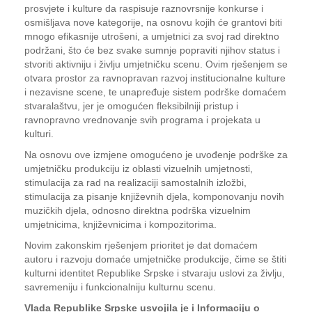
prosvjete i kulture da raspisuje raznovrsnije konkurse i
osmišljava nove kategorije, na osnovu kojih će grantovi biti
mnogo efikasnije utrošeni, a umjetnici za svoj rad direktno
podržani, što će bez svake sumnje popraviti njihov status i
stvoriti aktivniju i življu umjetničku scenu. Ovim rješenjem se
otvara prostor za ravnopravan razvoj institucionalne kulture
i nezavisne scene, te unapređuje sistem podrške domaćem
stvaralaštvu, jer je omogućen fleksibilniji pristup i
ravnopravno vrednovanje svih programa i projekata u
kulturi.
Na osnovu ove izmjene omogućeno je uvođenje podrške za
umjetničku produkciju iz oblasti vizuelnih umjetnosti,
stimulacija za rad na realizaciji samostalnih izložbi,
stimulacija za pisanje književnih djela, komponovanju novih
muzičkih djela, odnosno direktna podrška vizuelnim
umjetnicima, književnicima i kompozitorima.
Novim zakonskim rješenjem prioritet je dat domaćem
autoru i razvoju domaće umjetničke produkcije, čime se štiti
kulturni identitet Republike Srpske i stvaraju uslovi za življu,
savremeniju i funkcionalniju kulturnu scenu.
Vlada Republike Srpske usvojila je i Informaciju o