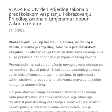
VLADA RS: Utvrđen Prijedlog zakona o
predškolskom vaspitanju i obrazovanju i
Prijedlog zakona o izmjenama i dopuni
Zakona o kulturi
27.10.2025.
Vlada Republike Srpske na 8. sjednici, održanoj u
Brodu, utvrdila je Prijedlog zakona o predškolskom
vaspitanju i obrazovanju
kojim su definisana rješenja koja
su se pokazala neophodnim u primjeni važećeg zakona.
Prevashodni razlozi za donošenje novog zakona odnose se
na neprimjenljivosti pojedinih odredaba sadašnjeg zakona,
zatim usklađivanja sa drugim propisima, te optimizacije
administrativnih procedura i proširivanja prava za pojedine
kategorije stanovništva.
S ciljem obezbjeđivanja efikasnijeg sistema finansiranja
rada predškolskih ustanova i ustanova koje obavljaju
djelatnost predškolskog vaspitanja i obrazovanja u izrazito
nerazvijenim jedinicama lokalne samouprave, bilo je