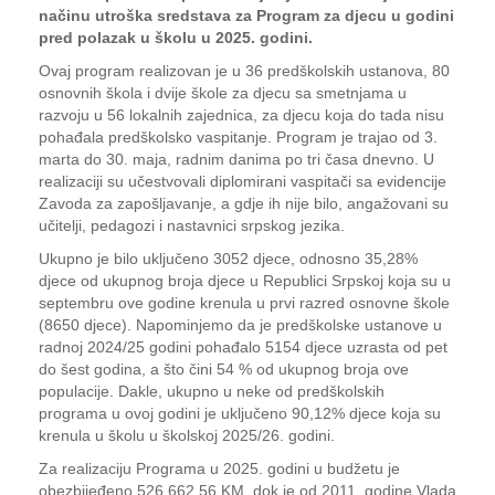
načinu utroška sredstava za Program za djecu u godini
pred polazak u školu u 2025. godini.
Ovaj program realizovan je u 36 predškolskih ustanova, 80
osnovnih škola i dvije škole za djecu sa smetnjama u
razvoju u 56 lokalnih zajednica, za djecu koja do tada nisu
pohađala predškolsko vaspitanje. Program je trajao od 3.
marta do 30. maja, radnim danima po tri časa dnevno. U
realizaciji su učestvovali diplomirani vaspitači sa evidencije
Zavoda za zapošljavanje, a gdje ih nije bilo, angažovani su
učitelji, pedagozi i nastavnici srpskog jezika.
Ukupno je bilo uključeno 3052 djece, odnosno 35,28%
djece od ukupnog broja djece u Republici Srpskoj koja su u
septembru ove godine krenula u prvi razred osnovne škole
(8650 djece). Napominjemo da je predškolske ustanove u
radnoj 2024/25 godini pohađalo 5154 djece uzrasta od pet
do šest godina, a što čini 54 % od ukupnog broja ove
populacije. Dakle, ukupno u neke od predškolskih
programa u ovoj godini je uključeno 90,12% djece koja su
krenula u školu u školskoj 2025/26. godini.
Za realizaciju Programa u 2025. godini u budžetu je
obezbijeđeno 526.662,56 KM, dok je od 2011. godine Vlada