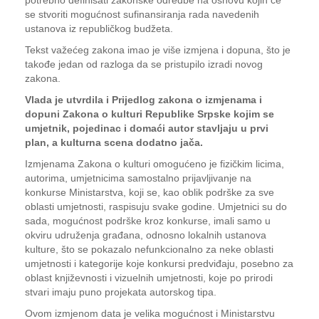
potrebno definisati zakonske odredbe na osnovu kojih će
se stvoriti mogućnost sufinansiranja rada navedenih
ustanova iz republičkog budžeta.
Tekst važećeg zakona imao je više izmjena i dopuna, što je
takođe jedan od razloga da se pristupilo izradi novog
zakona.
Vlada je utvrdila i Prijedlog zakona o izmjenama i
dopuni Zakona o kulturi Republike Srpske kojim se
umjetnik, pojedinac i domaći autor stavljaju u prvi
plan, a kulturna scena dodatno jača.
Izmjenama Zakona o kulturi omogućeno je fizičkim licima,
autorima, umjetnicima samostalno prijavljivanje na
konkurse Ministarstva, koji se, kao oblik podrške za sve
oblasti umjetnosti, raspisuju svake godine. Umjetnici su do
sada, mogućnost podrške kroz konkurse, imali samo u
okviru udruženja građana, odnosno lokalnih ustanova
kulture, što se pokazalo nefunkcionalno za neke oblasti
umjetnosti i kategorije koje konkursi predviđaju, posebno za
oblast književnosti i vizuelnih umjetnosti, koje po prirodi
stvari imaju puno projekata autorskog tipa.
Ovom izmjenom data je velika mogućnost i Ministarstvu