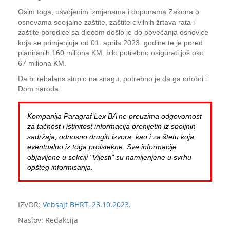
Osim toga, usvojenim izmjenama i dopunama Zakona o
osnovama socijalne zaštite, zaštite civilnih žrtava rata i
zaštite porodice sa djecom došlo je do povećanja osnovice
koja se primjenjuje od 01. aprila 2023. godine te je pored
planiranih 160 miliona KM, bilo potrebno osigurati još oko
67 miliona KM.
Da bi rebalans stupio na snagu, potrebno je da ga odobri i
Dom naroda.
Kompanija Paragraf Lex BA ne preuzima odgovornost
za tačnost i istinitost informacija prenijetih iz spoljnih
sadržaja, odnosno drugih izvora, kao i za štetu koja
eventualno iz toga proistekne. Sve informacije
objavljene u sekciji "Vijesti" su namijenjene u svrhu
opšteg informisanja.
IZVOR:
Vebsajt BHRT, 23.10.2023.
Naslov: Redakcija