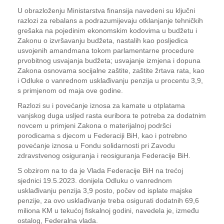
U obrazloženju Ministarstva finansija navedeni su ključni
razlozi za rebalans a podrazumijevaju otklanjanje tehničkih
grešaka na pojedinim ekonomskim kodovima u budžetu i
Zakonu o izvršavanju budžeta, nastalih kao posljedica
usvojenih amandmana tokom parlamentarne procedure
prvobitnog usvajanja budžeta; usvajanje izmjena i dopuna
Zakona osnovama socijalne zaštite, zaštite žrtava rata, kao
i Odluke o vanrednom usklađivanju penzija u procentu 3,9,
s primjenom od maja ove godine.
Razlozi su i povećanje iznosa za kamate u otplatama
vanjskog duga usljed rasta euribora te potreba za dodatnim
novcem u primjeni Zakona o materijalnoj podršci
porodicama s djecom u Federaciji BiH, kao i potrebno
povećanje iznosa u Fondu solidarnosti pri Zavodu
zdravstvenog osiguranja i reosiguranja Federacije BiH.
S obzirom na to da je Vlada Federacije BiH na trećoj
sjednici 19.5.2023. donijela Odluku o vanrednom
usklađivanju penzija 3,9 posto, počev od isplate majske
penzije, za ovo usklađivanje treba osigurati dodatnih 69,6
miliona KM u tekućoj fiskalnoj godini, navedela je, između
ostalog, Federalna vlada.