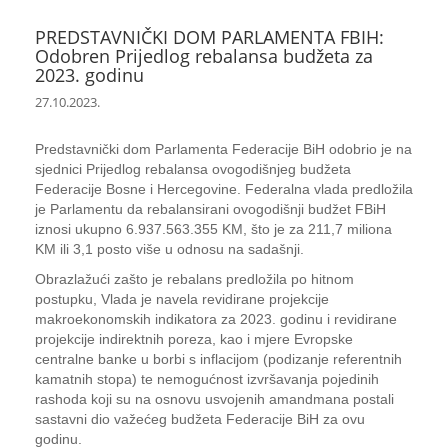
PREDSTAVNIČKI DOM PARLAMENTA FBIH:
Odobren Prijedlog rebalansa budžeta za
2023. godinu
27.10.2023.
Predstavnički dom Parlamenta Federacije BiH odobrio je na
sjednici Prijedlog rebalansa ovogodišnjeg budžeta
Federacije Bosne i Hercegovine. Federalna vlada predložila
je Parlamentu da rebalansirani ovogodišnji budžet FBiH
iznosi ukupno 6.937.563.355 KM, što je za 211,7 miliona
KM ili 3,1 posto više u odnosu na sadašnji.
Obrazlažući zašto je rebalans predložila po hitnom
postupku, Vlada je navela revidirane projekcije
makroekonomskih indikatora za 2023. godinu i revidirane
projekcije indirektnih poreza, kao i mjere Evropske
centralne banke u borbi s inflacijom (podizanje referentnih
kamatnih stopa) te nemogućnost izvršavanja pojedinih
rashoda koji su na osnovu usvojenih amandmana postali
sastavni dio važećeg budžeta Federacije BiH za ovu
godinu.