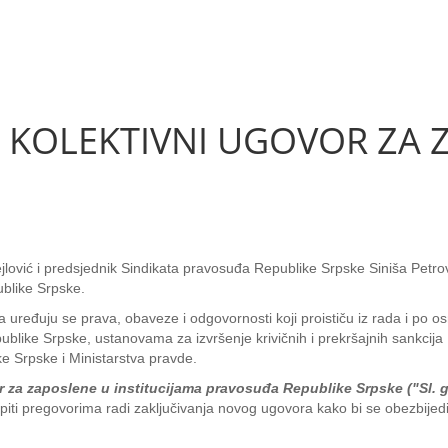
 KOLEKTIVNI UGOVOR ZA 
lović i predsjednik Sindikata pravosuđa Republike Srpske Siniša Petrović
blike Srpske.
uređuju se prava, obaveze i odgovornosti koji proističu iz rada i po 
blike Srpske, ustanovama za izvršenje krivičnih i prekršajnih sankcija
ike Srpske i Ministarstva pravde.
 za zaposlene u institucijama pravosuđa Republike Srpske ("Sl. gl
iti pregovorima radi zaključivanja novog ugovora kako bi se obezbijedi