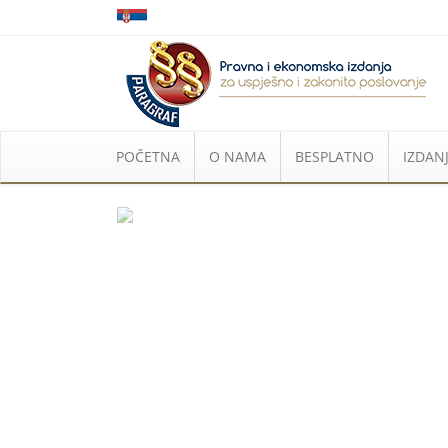
POČETNA
O NAMA
BESPLATNO
IZDANJ