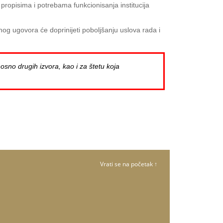
ropisima i potrebama funkcionisanja institucija
og ugovora će doprinijeti poboljšanju uslova rada i
osno drugih izvora, kao i za štetu koja
Vrati se na početak ↑