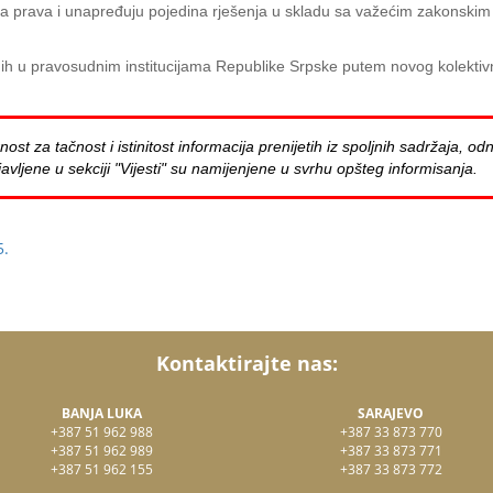
 prava i unapređuju pojedina rješenja u skladu sa važećim zakonskim p
ih u pravosudnim institucijama Republike Srpske putem novog kolektivn
za tačnost i istinitost informacija prenijetih iz spoljnih sadržaja, odn
avljene u sekciji "Vijesti" su namijenjene u svrhu opšteg informisanja.
5.
Kontaktirajte nas:
BANJA LUKA
SARAJEVO
+387 51 962 988
+387 33 873 770
+387 51 962 989
+387 33 873 771
+387 51 962 155
+387 33 873 772