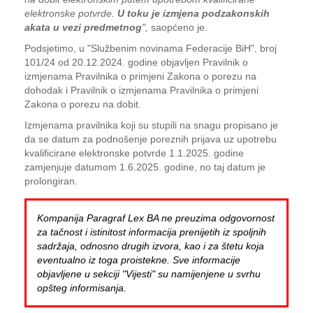
elektronske potvrde.
U toku je izmjena podzakonskih
akata u vezi predmetnog
",
saopćeno je.
Podsjetimo, u "Službenim novinama Federacije BiH", broj
101/24 od 20.12.2024. godine objavljen Pravilnik o
izmjenama Pravilnika o primjeni Zakona o porezu na
dohodak i Pravilnik o izmjenama Pravilnika o primjeni
Zakona o porezu na dobit.
Izmjenama pravilnika koji su stupili na snagu propisano je
da se datum za podnošenje poreznih prijava uz upotrebu
kvalificirane elektronske potvrde 1.1.2025. godine
zamjenjuje datumom 1.6.2025. godine, no taj datum je
prolongiran.
Kompanija Paragraf Lex BA ne preuzima odgovornost
za tačnost i istinitost informacija prenijetih iz spoljnih
sadržaja, odnosno drugih izvora, kao i za štetu koja
eventualno iz toga proistekne. Sve informacije
objavljene u sekciji "Vijesti" su namijenjene u svrhu
opšteg informisanja.