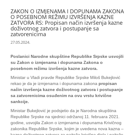
ZAKON O IZMJENAMA I DOPUNAMA ZAKONA
O POSEBNOM REŽIMU IZVRŠENJA KAZNE
ZATVORA RS: Propisan način izvršenja kazne
doživotnog zatvora i postupanje sa
zatvorenicima
27.05.2024.
Poslanici Narodne skupštine Republike Srpske usvojili
su Zakon o izmjenama i dopunama Zakona o
posebnom režimu izvršenja kazne zatvora.
Ministar u Vladi pravde Republike Srpske Miloš Bukejlović
rekao je da je izmjenama i dopunama zakona
propisan
način izvršenja kazne doživotnog zatvora i postupanje
sa zatvorenicima osuđenim na ovu vrstu krivične
sankcije.
Ministar Bukejlović je podsjetio da je Narodna skupština
Republike Srpske na sjednici održanoj 11. februara 2021.
godine, usvojila Zakon o izmjenama i dopunama Krivičnog
zakonika Republike Srpske, kojim je uvedena nova kazna –
kazna doživotnog zatvora za najteža krivična djela i najteže