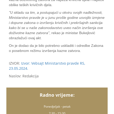
oblike teških krivičnih djela.
"U skladu sa tim, a postupajući u okviru svojih nadležnosti,
Ministarstvo pravde je u junu prošle godine usvojilo izmjene
i dopune zakona o izvršenju krivičnih i prekršajnih sankcija
kako bi se u naše zakonodavstvo uveo način izvršenja ove
doživotne kazne zatvora"
, rekao je ministar Bukejlović
obrazlažući ovaj akt.
On je dodao da je bilo potrebno uskladiti i odredbe Zakona
o posebnom režimu izvršenja kazne zatvora.
IZVOR:
Izvor: Vebsajt Ministarstvo pravde RS,
23.05.2024.
Naslov: Redakcija
Radno vrijeme:
Ponedjeljak - petak
7:30 - 15:30