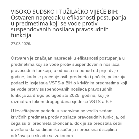
VISOKO SUDSKO I TUŽILAČKO VIJEĆE BIH:
Ostvaren napredak u efikasnosti postupanja
u predmetima koji se vode protiv
suspendovanih nosilaca pravosudnih
funkcija
27.03.2026.
Ostvaren je značajan napredak u efikasnosti postupanja u
predmetima koji se vode protiv suspendovanih nosilaca
pravosudnih funkcija, u odnosu na period od prije dvije
godine, kada je praćenje ovih predmeta i počelo, pokazuju
podaci iz Izvještaja VSTS-a BiH o krivičnim predmetima koji
se vode protiv suspendovanih nosilaca pravosudnih
funkcija za drugo polugodište 2025. godine, koji je
razmatran tokom drugog dana sjednice VSTS-a BiH.
U izvještajnom periodu u sudovima se vodilo sedam
krivičnih predmeta protiv nosilaca pravosudnih funkcija, od
čega su tri predmeta okončana, dok je za preostala četiri
utvrđeno da se dinamika suđenja i procesna disciplina
održavaju u skladu sa zakonom.