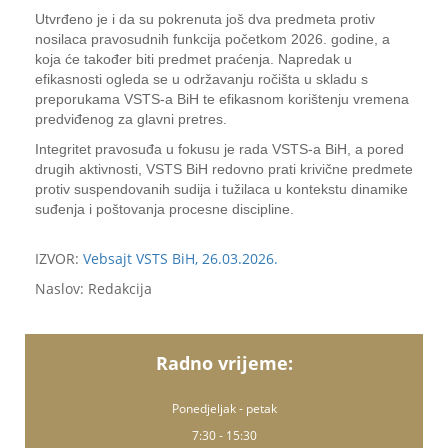
Utvrđeno je i da su pokrenuta još dva predmeta protiv
nosilaca pravosudnih funkcija početkom 2026. godine, a
koja će također biti predmet praćenja. Napredak u
efikasnosti ogleda se u održavanju ročišta u skladu s
preporukama VSTS-a BiH te efikasnom korištenju vremena
predviđenog za glavni pretres.
Integritet pravosuđa u fokusu je rada VSTS-a BiH, a pored
drugih aktivnosti, VSTS BiH redovno prati krivične predmete
protiv suspendovanih sudija i tužilaca u kontekstu dinamike
suđenja i poštovanja procesne discipline.
IZVOR:
Vebsajt VSTS BiH, 26.03.2026.
Naslov: Redakcija
Radno vrijeme:
Ponedjeljak - petak
7:30 - 15:30