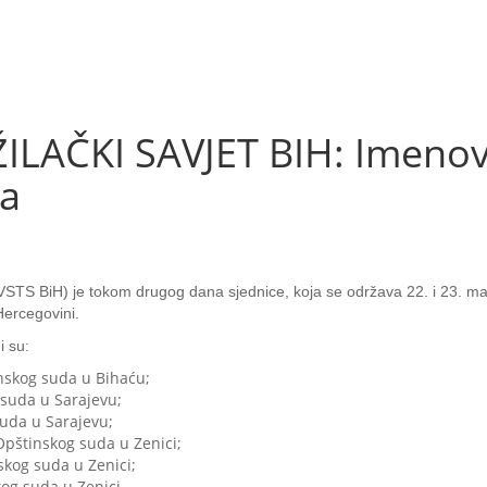
ŽILAČKI SAVJET BIH: Imenov
ja
e (VSTS BiH) je tokom drugog dana sjednice, koja se održava 22. i 23. m
Hercegovini.
i su:
nskog suda u Bihaću;
 suda u Sarajevu;
suda u Sarajevu;
Opštinskog suda u Zenici;
skog suda u Zenici;
kog suda u Zenici.