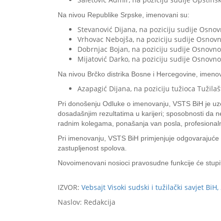
Na nivou Republike Srpske, imenovani su:
Stevanović Dijana, na poziciju sudije Osnovn
Vrhovac Nebojša, na poziciju sudije Osnov
Dobrnjac Bojan, na poziciju sudije Osnovno
Mijatović Darko, na poziciju sudije Osnovno
Na nivou Brčko distrika Bosne i Hercegovine, imenov
Azapagić Dijana, na poziciju tužioca Tužilaš
Pri donošenju Odluke o imenovanju, VSTS BiH je uzeo
dosadašnjim rezultatima u karijeri; sposobnosti da n
radnim kolegama, ponašanja van posla, profesionalne
Pri imenovanju, VSTS BiH primjenjuje odgovarajuće u
zastupljenost spolova.
Novoimenovani nosioci pravosudne funkcije će stupit
IZVOR:
Vebsajt Visoki sudski i tužilački savjet BiH,
Naslov: Redakcija