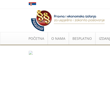
POČETNA
O NAMA
BESPLATNO
IZDANJ