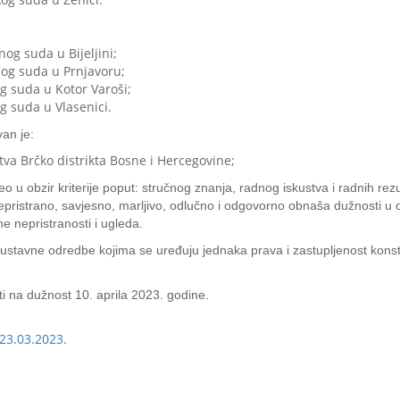
og suda u Bijeljini;
nog suda u Prnjavoru;
g suda u Kotor Varoši;
g suda u Vlasenici.
an je:
tva Brčko distrikta Bosne i Hercegovine;
 u obzir kriterije poput: stručnog znanja, radnog iskustva i radnih re
epristrano, savjesno, marljivo, odlučno i odgovorno obnaša dužnosti u ok
 nepristranosti i ugleda.
stavne odredbe kojima se uređuju jednaka prava i zastupljenost konstit
i na dužnost 10. aprila 2023. godine.
 23.03.2023.