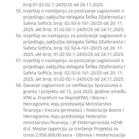
broj:01,02-02-1-2435/25 od 24.11.2025;
Izvještaj o nastojanju za postizanje saglasnosti o
prijedlogu zaključka delegata Šefika Džaferovića i
Safeta Softića, broj: 02-50-6-161-20/25 od 20. 11.
2025, akt broj: 01,02-02-1-2435/25 od 24.11.2025;
Izvještaj oo nastojanju za postizanje saglasnosti o
prijedlogu zaključka delegata Šefika Džaferovića i
Safeta Softića, broj: 02-50-6-161-20/25 od 20. 11.
2025, akt broj: 01,02-02-1-2435/25 od 24.11.2025;
Izvještaj o nastojanju za postizanje saglasnosti o
prijedlogu zaključka delegata Šefika Džaferovića i
Safeta Softića, broj: 02-50-6-161-20/25 od 20. 11.
2025, akt broj: 01,02-02-1-2435/25 od 24.11.2025;
Davanje sаglasnosti za ratifikaciju Sporazuma o
grantu i projektu od 15. jula 2025. godine između
KfW-a, Frankfurt na Majni(KfW), i Bosne i
Hercegovine, koju predstavlja Ministarstvo
finansija i trezora (primalac), i Federacije Bosne i
Hercegovine, koju predstavlja Federalno
ministarstvo finansija, i JP Elektroprivreda HZHB
d.d. Mostar (agencija za izvršenje Projekta) za
iznos 2.950.000,00 eura - Obnova i modernizacija