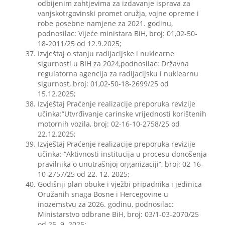
odbijenim zahtjevima za izdavanje isprava za
vanjskotrgovinski promet oružja, vojne opreme i
robe posebne namjene za 2021. godinu,
podnosilac: Vijeće ministara BiH, broj: 01,02-50-
18-2011/25 od 12.9.2025;
Izvještaj o stanju radijacijske i nuklearne
sigurnosti u BiH za 2024,podnosilac: Državna
regulatorna agencija za radijacijsku i nuklearnu
sigurnost, broj: 01,02-50-18-2699/25 od
15.12.2025;
Izvještaj Praćenje realizacije preporuka revizije
učinka:”Utvrđivanje carinske vrijednosti korištenih
motornih vozila, broj: 02-16-10-2758/25 od
22.12.2025;
Izvještaj Praćenje realizacije preporuka revizije
učinka: “Aktivnosti institucija u procesu donošenja
pravilnika o unutrašnjoj organizaciji”, broj: 02-16-
10-2757/25 od 22. 12. 2025;
Godišnji plan obuke i vježbi pripadnika i jedinica
Oružanih snaga Bosne i Hercegovine u
inozemstvu za 2026. godinu, podnosilac:
Ministarstvo odbrane BiH, broj: 03/1-03-2070/25
od 25. 9. 2025;