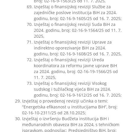
broj: 02-16-9-1563/25 od 11. 7. 2025,
Izvještaj o finansijskoj reviziji Službe za
zajedničke poslove institucija BiH za 2024.
godinu, broj: 02-16-9-1605/25 od 16. 7. 2025;
Izvještaj o finansijskoj reviziji Suda BiH za
2024. godinu, broj: 02-16-9-1564/25 od 11. 7.
2025,
Izvještaj o finansijskoj reviziji Uprave za
indirektno oporezivanje BiH za 2024.
godinu, broj: 02-16-9-1608/25 od 16. 7. 2025,
Izvještaj o finansijskoj reviziji Ureda
koordinatora za reformu javne uprave BiH
za 2024. godinu, broj: 02-16-19-1566/25 od
11. 7. 2025,
Izvještaj o finansijskoj reviziji Visokog
sudskog i tužilačkog vijeća BiH za 2024.
godinu, broj: 02-16-9-1612/25 od 16. 7. 2025;
Izvještaj o provedenoj reviziji učinka o temi:
“Energetska efikasnost u institucijama BiH”, broj:
02-16-10-2311/25 od 28.10.2025;
Izvještaj o izvršenju Budžeta institucija BiH i
međunarodnih obaveza BiH za 2024, s tehničkom
ispravkom, podnosilac: Predsjedništvo BiH, broj: