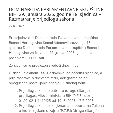
DOM NARODA PARLAMENTARNE SKUPŠTINE
BIH: 29. januara 2026. godine 18. sjednica –
Razmatranje prijedloga zakona
27.01.2026.
Predsjedavajući Doma naroda Parlamentarne skupštine
Bosne i Hercegovine Kemal Ademović sazvao je 18.
sjednicu Doma naroda Parlamentarne skupštine Bosne i
Hercegovine za četvrtak, 29. januar 2026. godine sa
početkom u 11.00 sati.
Za sjednicu je predložen sljedeći dnevni red:
U skladu s članom 155. Poslovnika, na početku sjednice, a
prije rasprave o dnevnom redu, delegatima će biti
omogućeno postavljanje pitanja u usmenoj formi.
Prijedlog zakona o patentu (drugo čitanje),
predlagač: Vijeće ministara BiH (P.Z.E.I), broj:
01,02-02-1-1419/25 od 19. 6. 2025. i 7.7.2025;
Prijedlog zakona o izmjenama i dopunama Zakona
o industrijskom dizajnu (P.Z.E.I) (drugo čitanje),