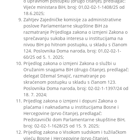
o upravnom postupku (drugo čitanje), predlagač:
Vijeće ministara BiH, broj: 01,02-02-1-1408/25 od
18.6.2025;
Zahtjev Zajedničke komisije za administrativne
poslove Parlamentarne skupštine BiH za
razmatranje Prijedloga zakona o izmjeni Zakona o
sprečavanju sukoba interesa u institucijama na
nivou BiH po hitnom postupku, u skladu s članom
124. Poslovnika Doma naroda, broj: 01,02-02-1-
60/25 od 5. 1. 2025;
Prijedlog zakona o izmjeni Zakona o službi u
Oružanim snagama BiH (drugo čitanje), predlagač:
delegat Džemal Smajić, razmatranje po
skraćenom postupku u skladu s članom 123.
Poslovnika Doma naroda, broj: 02-02-1-1397/24 od
18. 7. 2024;
Prijedlog zakona o izmjeni i dopuni Zakona o
plaćama i naknadama u institucijama Bosne i
Hercegovine (prvo čitanje), predlagač:
Predstavnički dom Parlamentarne skupštine BiH,
broj: 02-02-1-1628/25 od 15. 9. 2025;
Prijedlog zakona o Visokom sudskom i tužilačkom
vijeću Bosne i Hercegovine (prvo čitanje),