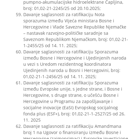
pumpno-akumulacijske hidroelektrane Čapljina,
broj: 01,02-21-2245/25 od 20.10.2025;
Davanje saglasnosti za ratifikaciju Nota
sporazuma između Vijeća ministara Bosne i
Hercegovine i Vlade Savezne Republike Njemačke
– nastavak razvojno-političke saradnje sa
Saveznom Republikom Njemačkom, broj: 01,02-21-
1-2455/25 od 14. 11. 2025;
Davanje saglasnosti za ratifikaciju Sporazuma
između Bosne i Hercegovine i Ujedinjenih naroda
u vezi s Uredom rezidentnog koordinatora
Ujedinjenih naroda u Bosni i Hercegovini, broj:
01,02-21-1-2456/25 od 14. 11. 2025;
Davanje saglasnosti za ratifikaciju Sporazuma
između Evropske unije, s jedne strane, i Bosne i
Hercegovine, s druge strane, o učešću Bosne i
Hercegovine u Programu za zapošljavanje i
socijalne inovacije (EaSI) Evropskog socijalnog
fonda plus (ESF+), broj: 01,02-21-1-2527/25 od 26.
11. 2025
Davanje saglasnosti za ratifikaciju Amandmana
broj 1 na Ugovor o finansiranju između Bosne i
Hercegovine (zajmoprimac) i Evropske investicione