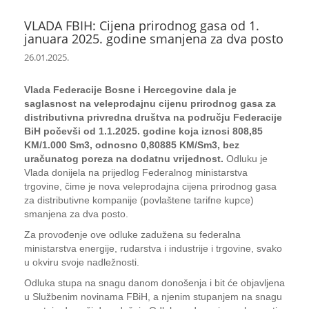
VLADA FBIH: Cijena prirodnog gasa od 1.
januara 2025. godine smanjena za dva posto
26.01.2025.
Vlada Federacije Bosne i Hercegovine dala je
saglasnost na veleprodajnu cijenu prirodnog gasa za
distributivna privredna društva na području Federacije
BiH počevši od 1.1.2025. godine koja iznosi 808,85
KM/1.000 Sm3, odnosno 0,80885 KM/Sm3, bez
uračunatog poreza na dodatnu vrijednost.
Odluku je
Vlada donijela na prijedlog Federalnog ministarstva
trgovine, čime je nova veleprodajna cijena prirodnog gasa
za distributivne kompanije (povlaštene tarifne kupce)
smanjena za dva posto.
Za provođenje ove odluke zadužena su federalna
ministarstva energije, rudarstva i industrije i trgovine, svako
u okviru svoje nadležnosti.
Odluka stupa na snagu danom donošenja i bit će objavljena
u Službenim novinama FBiH, a njenim stupanjem na snagu