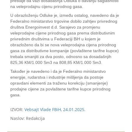
prestaje da važi dosadašnja Odluka o davanju saglasnosti
na veleprodajnu cijenu prirodnog gasa.
U obrazloženju Odluke je, između ostalog, navedeno da je
Federalno ministarstvo trgovine dobilo zahtjev privrednog
društva Energoinvest d.d. Sarajevo za promjenu
veleprodajne cijene prirodnog gasa prema distributivnim
privrednim društvima u Federaciji BiH u kojem je
obrazloženo da bi se nova veleprodajna cijena prirodnog
gasa za distributivne kompanije (povlaštene tarifne kupce)
trebala smanjiti za dva posto, odnosno sa dosadašnjih
825,36 KM/1.000 Sm3 na 808,85 KM/1.000 Sm3.
Također je navedeno i da je Federalno ministarstvo
energije, rudarstva i industrije mišljenja da postoje
opravdani elementi za traženu korekciju (smanjenje)
prodajne cijene za povlaštene tarifne kupce prirodnog
gasa.
IZVOR:
Vebsajt Vlade FBiH, 24.01.2025.
Naslov: Redakcija