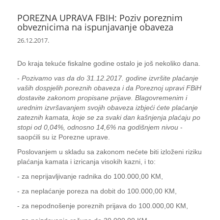
POREZNA UPRAVA FBIH: Poziv poreznim
obveznicima na ispunjavanje obaveza
26.12.2017.
Do kraja tekuće fiskalne godine ostalo je još nekoliko dana.
-
Pozivamo vas da do 31.12.2017. godine izvršite plaćanje
vaših dospjelih poreznih obaveza i da Poreznoj upravi FBiH
dostavite zakonom propisane prijave. Blagovremenim i
urednim izvršavanjem svojih obaveza izbjeći ćete plaćanje
zateznih kamata, koje se za svaki dan kašnjenja plaćaju po
stopi od 0,04%, odnosno 14,6% na godišnjem nivou
-
saopćili su iz Porezne uprave.
Poslovanjem u skladu sa zakonom nećete biti izloženi riziku
plaćanja kamata i izricanja visokih kazni, i to:
- za neprijavljivanje radnika do 100.000,00 KM,
- za neplaćanje poreza na dobit do 100.000,00 KM,
- za nepodnošenje poreznih prijava do 100.000,00 KM,