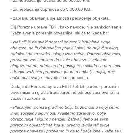
- za neizdavanje računa do 30.000,00 KM,
- za neplaćanje doprinosa do 5.000,00 KM,
- zabranu obavljanja djelatnosti i pečaćenje objekata.
Cilj Porezne uprave FBiH, kako navode, nije sankcionisanje
i kažnjavanje poreznih obveznika, niti će to ikada biti.
-
Naš cilj je da svaki porezni obveznik ispunjava svoje
obaveze, da ih dobrovoljno prijavi i plati, da prijavi svakog
radnika i da za svaku uslugu izda račun. Porezni obveznici,
pozivamo vas i molimo da svoje obaveze izvršavate
blagovremeno, odnosno da poslujete u skladu sa poreznim
i drugim važećim propisima, jer je to najbolji i najsigurniji
način poslovanja
- navodi se u saopćenju.
Dodaju da Porezna uprava FBiH želi biti partner poreznim
obveznicima i graditi transparentne odnose zasnovane na
važećim zakonima.
-
Plaćanjem poreza gradimo bolju budućnost u kojoj ćemo
imati socijalnu sigurnost, kvalitetno zdravstvo, bolje
obrazovanje i sigurnu penziju. Zahvaljujemo se svim
poreznim obveznicima koji su uredno izvršavali svoje
porezne obaveze i pozivamo ih da to i dalje čine
- kaže se u