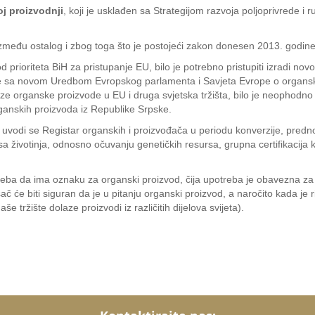
oj proizvodnji
, koji je usklađen sa Strategijom razvoja poljoprivrede i
zmeđu ostalog i zbog toga što je postojeći zakon donesen 2013. godine
d prioriteta BiH za pristupanje EU, bilo je potrebno pristupiti izradi 
ile sa novom Uredbom Evropskog parlamenta i Savjeta Evrope o organsko
ze organske proizvode u EU i druga svjetska tržišta, bilo je neophodno 
ganskih proizvoda iz Republike Srpske.
vodi se Registar organskih i proizvođača u periodu konverzije, prednost
sa životinja, odnosno očuvanju genetičkih resursa, grupna certifikaci
reba da ima oznaku za organski proizvod, čija upotreba je obavezna za 
ač će biti siguran da je u pitanju organski proizvod, a naročito kada je 
 tržište dolaze proizvodi iz različitih dijelova svijeta).