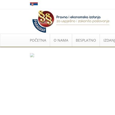
POČETNA
O NAMA
BESPLATNO
IZDANJ