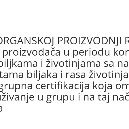
RGANSKOJ PROIZVODNJI RS
i proizvođača u periodu kon
biljkama i životinjama sa n
ama biljaka i rasa životin
 grupna certifikacija koja
ivanje u grupu i na taj na
a