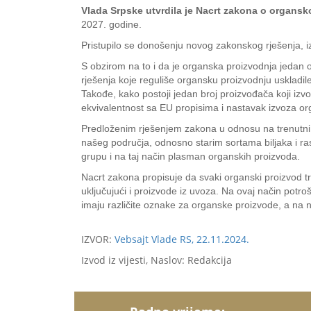
Vlada Srpske utvrdila je Nacrt zakona o organsk
2027. godine.
Pristupilo se donošenju novog zakonskog rješenja, i
S obzirom na to i da je organska proizvodnja jedan o
rješenja koje reguliše organsku proizvodnju usklad
Takođe, kako postoji jedan broj proizvođača koji izvo
ekvivalentnost sa EU propisima i nastavak izvoza or
Predloženim rješenjem zakona u odnosu na trenutni u
našeg područja, odnosno starim sortama biljaka i ra
grupu i na taj način plasman organskih proizvoda.
Nacrt zakona propisuje da svaki organski proizvod t
uključujući i proizvode iz uvoza. Na ovaj način potroš
imaju različite oznake za organske proizvode, a na naše
IZVOR:
Vebsajt Vlade RS, 22.11.2024.
Izvod iz vijesti, Naslov: Redakcija