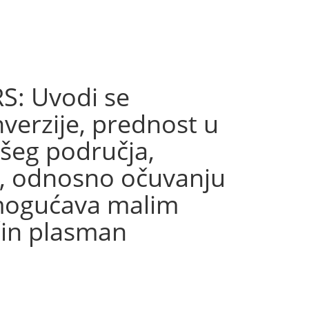
: Uvodi se
verzije, prednost u
ašeg područja,
ja, odnosno očuvanju
 omogućava malim
čin plasman