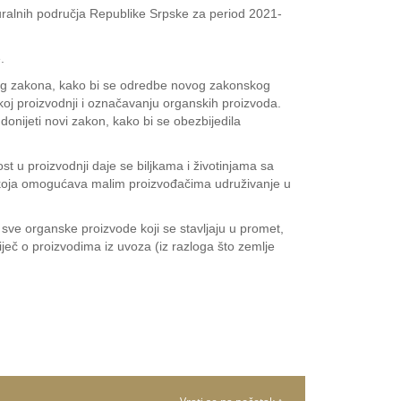
 ruralnih područja Republike Srpske za period 2021-
.
novog zakona, kako bi se odredbe novog zakonskog
j proizvodnji i označavanju organskih proizvoda.
donijeti novi zakon, kako bi se obezbijedila
 u proizvodnji daje se biljkama i životinjama sa
ja koja omogućava malim proizvođačima udruživanje u
sve organske proizvode koji se stavljaju u promet,
riječ o proizvodima iz uvoza (iz razloga što zemlje