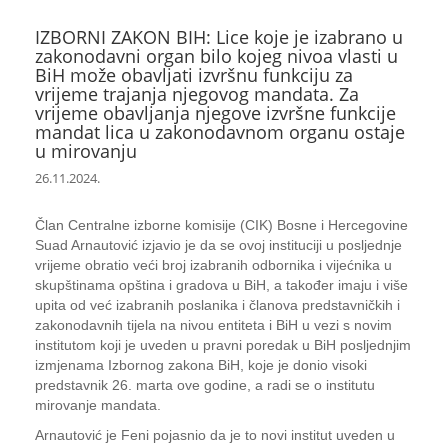
IZBORNI ZAKON BIH: Lice koje je izabrano u
zakonodavni organ bilo kojeg nivoa vlasti u
BiH može obavljati izvršnu funkciju za
vrijeme trajanja njegovog mandata. Za
vrijeme obavljanja njegove izvršne funkcije
mandat lica u zakonodavnom organu ostaje
u mirovanju
26.11.2024.
Član Centralne izborne komisije (CIK) Bosne i Hercegovine
Suad Arnautović izjavio je da se ovoj instituciji u posljednje
vrijeme obratio veći broj izabranih odbornika i vijećnika u
skupštinama opština i gradova u BiH, a također imaju i više
upita od već izabranih poslanika i članova predstavničkih i
zakonodavnih tijela na nivou entiteta i BiH u vezi s novim
institutom koji je uveden u pravni poredak u BiH posljednjim
izmjenama Izbornog zakona BiH, koje je donio visoki
predstavnik 26. marta ove godine, a radi se o institutu
mirovanje mandata.
Arnautović je Feni pojasnio da je to novi institut uveden u