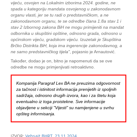
vijeću, osvojen na Lokalnim izborima 2024. godine, ne
spada u kategoriju mandata osvojenog u zakonodavnom
organu vlasti, jer se tu radi o predstavničkom, a ne
zakonodavnom organu, te se odredbe člana 1.8a stav 1 i
stav 2 Izbornog zakona BiH ne mogu primijeniti na mandat
odbornika u skupštini opštine, odnosno grada, odnosno u
općinskom vijeću, gradskom vijeću. Izuzetak je Skupština
Brčko Distrikta BiH, koja ima ingerencije zakonodavnog, a
ne samo predstavničkog tijela"
, pojasnio je Arnautović.
Također, dodao je on, bitno je napomenuti da se ove
odredbe ne mogu primjenjivati retroaktivno.
Kompanija Paragraf Lex BA ne preuzima odgovornost
za tačnost i istinitost informacija prenijetih iz spoljnih
sadržaja, odnosno drugih izvora, kao i za štetu koja
eventualno iz toga proistekne. Sve informacije
objavljene u sekciji "Vijesti" su namijenjene u svrhu
opšteg informisanja.
IZVOR:
Vebsajt BHRT, 23.11.2024.