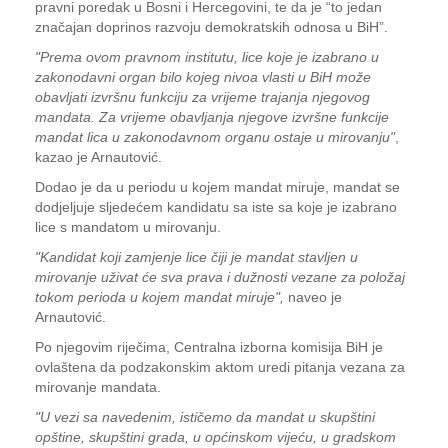
pravni poredak u Bosni i Hercegovini, te da je “to jedan
značajan doprinos razvoju demokratskih odnosa u BiH”.
"Prema ovom pravnom institutu, lice koje je izabrano u
zakonodavni organ bilo kojeg nivoa vlasti u BiH može
obavljati izvršnu funkciju za vrijeme trajanja njegovog
mandata. Za vrijeme obavljanja njegove izvršne funkcije
mandat lica u zakonodavnom organu ostaje u mirovanju"
,
kazao je Arnautović.
Dodao je da u periodu u kojem mandat miruje, mandat se
dodjeljuje sljedećem kandidatu sa iste sa koje je izabrano
lice s mandatom u mirovanju.
"Kandidat koji zamjenje lice čiji je mandat stavljen u
mirovanje uživat će sva prava i dužnosti vezane za položaj
tokom perioda u kojem mandat miruje",
naveo je
Arnautović.
Po njegovim riječima, Centralna izborna komisija BiH je
ovlaštena da podzakonskim aktom uredi pitanja vezana za
mirovanje mandata.
"U vezi sa navedenim, ističemo da mandat u skupštini
opštine, skupštini grada, u općinskom vijeću, u gradskom