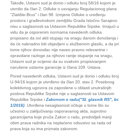
Takođe, Ustavni sud je donio i odluku broj 58/16 kojom je
utvrdio da član 2. Odluke o usvajanju Regulacionog plana
"Zlatište-Brus" i član 98. Izmjene Odluke o uređenju
prostora i građevinskom zemljištu Grada Istočno Sarajevo
nisu u saglasnosti sa Ustavom Republike Srpske. Imajući u
vidu da je osporenim normama navedenih odluka
propisano da ovi akti stupaju na snagu danom donošenja i
da će naknadno biti objavljeni u službenom glasilu, a da pri
tome njihov donosilac nije naveo pravno relevantne i
opravdane razloge za njihovo ranije stupanje na snagu,
Ustavni sud je ocijenio da su ovakvim propisivanjem
narušene ustavne garancije iz člana 109. Ustava.
Pored navedenih odluka, Ustavni sud je donio i odluku broj
U-94/16 kojom je utvrđeno da član 20. stav 2. Posebnog
kolektivnog ugovora za zaposlene u oblasti unutrašnjih
poslova Republike Srpske nije u saglasnosti sa Ustavom
Republike Srpske i
Zakonom o radu
("Sl. glasnik RS", br.
1/2016)
. Utvrđena nesaglasnost očituje u tome što su
učesnici u zaključivanju osporavanog akta, suprotno
garancijama koje pruža Zakon o radu, predvidjeli manji
obim prava radnika na neplaćeno odsustvo sa rada od
prava koja su ima priznata zakonom.