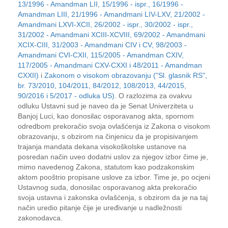
13/1996 - Amandman LII, 15/1996 - ispr., 16/1996 -
Amandman LIII, 21/1996 - Amandmani LIV-LXV, 21/2002 -
Amandmani LXVI-XCII, 26/2002 - ispr., 30/2002 - ispr.,
31/2002 - Amandmani XCIII-XCVIII, 69/2002 - Amandmani
XCIX-CIII, 31/2003 - Amandmani CIV i CV, 98/2003 -
Amandmani CVI-CXII, 115/2005 - Amandman CXIV,
117/2005 - Amandmani CXV-CXXI i 48/2011 - Amandman
CXXII)
i
Zakonom o visokom obrazovanju ("Sl. glasnik RS",
br. 73/2010, 104/2011, 84/2012, 108/2013, 44/2015,
90/2016 i 5/2017 - odluka US)
. O razlozima za ovakvu
odluku Ustavni sud je naveo da je Senat Univerziteta u
Banjoj Luci, kao donosilac osporavanog akta, spornom
odredbom prekoračio svoja ovlašćenja iz Zakona o visokom
obrazovanju, s obzirom na činjenicu da je propisivanjem
trajanja mandata dekana visokoškolske ustanove na
posredan način uveo dodatni uslov za njegov izbor čime je,
mimo navedenog Zakona, statutom kao podzakonskim
aktom pooštrio propisane uslove za izbor. Time je, po ocjeni
Ustavnog suda, donosilac osporavanog akta prekoračio
svoja ustavna i zakonska ovlašćenja, s obzirom da je na taj
način uredio pitanje čije je uređivanje u nadležnosti
zakonodavca.