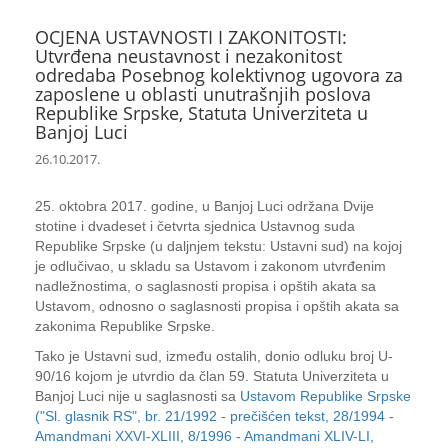
OCJENA USTAVNOSTI I ZAKONITOSTI:
Utvrđena neustavnost i nezakonitost
odredaba Posebnog kolektivnog ugovora za
zaposlene u oblasti unutrašnjih poslova
Republike Srpske, Statuta Univerziteta u
Banjoj Luci
26.10.2017.
25. oktobra 2017. godine, u Banjoj Luci održana Dvije
stotine i dvadeset i četvrta sjednica Ustavnog suda
Republike Srpske (u daljnjem tekstu: Ustavni sud) na kojoj
je odlučivao, u skladu sa Ustavom i zakonom utvrđenim
nadležnostima, o saglasnosti propisa i opštih akata sa
Ustavom, odnosno o saglasnosti propisa i opštih akata sa
zakonima Republike Srpske.
Tako je Ustavni sud, između ostalih, donio odluku broj U-
90/16 kojom je utvrdio da član 59. Statuta Univerziteta u
Banjoj Luci nije u saglasnosti sa
Ustavom Republike Srpske
("Sl. glasnik RS", br. 21/1992 - prečišćen tekst, 28/1994 -
Amandmani XXVI-XLIII, 8/1996 - Amandmani XLIV-LI,