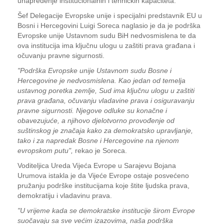
unapređenje institucionalnih i tehničkih kapaciteta.
Šef Delegacije Evropske unije i specijalni predstavnik EU u
Bosni i Hercegovini Luigi Soreca naglasio je da je podrška
Evropske unije Ustavnom sudu BiH nedvosmislena te da
ova institucija ima ključnu ulogu u zaštiti prava građana i
očuvanju pravne sigurnosti.
"Podrška Evropske unije Ustavnom sudu Bosne i
Hercegovine je nedvosmislena. Kao jedan od temelja
ustavnog poretka zemlje, Sud ima ključnu ulogu u zaštiti
prava građana, očuvanju vladavine prava i osiguravanju
pravne sigurnosti. Njegove odluke su konačne i
obavezujuće, a njihovo djelotvorno provođenje od
suštinskog je značaja kako za demokratsko upravljanje,
tako i za napredak Bosne i Hercegovine na njenom
evropskom putu",
rekao je Soreca.
Voditeljica Ureda Vijeća Evrope u Sarajevu Bojana
Urumova istakla je da Vijeće Evrope ostaje posvećeno
pružanju podrške institucijama koje štite ljudska prava,
demokratiju i vladavinu prava.
"U vrijeme kada se demokratske institucije širom Evrope
suočavaju sa sve većim izazovima, naša podrška