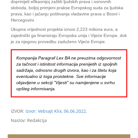
doprinijeti efikasnijoj zaštiti ljudskih prava i osnovnih
sloboda, boljoj primjeni prakse Evropskog suda za ljudska
prava, kao i jačanju poštivanja vladavine prava u Bosni i
Hercegovini.
Ukupna vrijednost projekta iznosi 2,223 miliona eura, a
zajednički ga finansiraju Evropska unija i Vijeće Evrope, dok
je za njegovu provedbu zaduženo Vijeće Evrope.
Kompanija Paragraf Lex BA ne preuzima odgovornost
za tačnost i istinitost informacija prenijetih iz spoljnih
sadržaja, odnosno drugih izvora, kao i za štetu koja
eventualno iz toga proistekne. Sve informacije
objavljene u sekciji "Vijesti" su namijenjene u svrhu
opšteg informisanja.
IZVOR:
Izvor: Vebsajt Klix, 06.06.2022.
Naslov: Redakcija