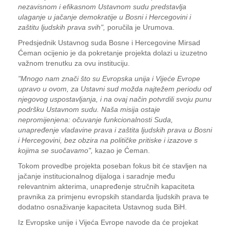
nezavisnom i efikasnom Ustavnom sudu predstavlja
ulaganje u jačanje demokratije u Bosni i Hercegovini i
zaštitu ljudskih prava svih",
poručila je Urumova.
Predsjednik Ustavnog suda Bosne i Hercegovine Mirsad
Ćeman ocijenio je da pokretanje projekta dolazi u izuzetno
važnom trenutku za ovu instituciju.
"Mnogo nam znači što su Evropska unija i Vijeće Evrope
upravo u ovom, za Ustavni sud možda najtežem periodu od
njegovog uspostavljanja, i na ovaj način potvrdili svoju punu
podršku Ustavnom sudu. Naša misija ostaje
nepromijenjena: očuvanje funkcionalnosti Suda,
unapređenje vladavine prava i zaštita ljudskih prava u Bosni
i Hercegovini, bez obzira na političke pritiske i izazove s
kojima se suočavamo",
kazao je Ćeman.
Tokom provedbe projekta poseban fokus bit će stavljen na
jačanje institucionalnog dijaloga i saradnje među
relevantnim akterima, unapređenje stručnih kapaciteta
pravnika za primjenu evropskih standarda ljudskih prava te
dodatno osnaživanje kapaciteta Ustavnog suda BiH.
Iz Evropske unije i Vijeća Evrope navode da će projekat