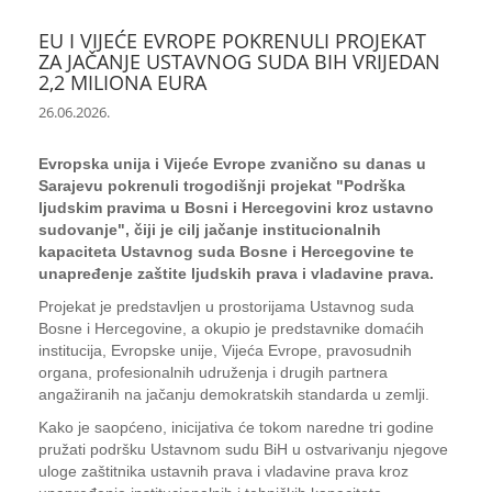
EU I VIJEĆE EVROPE POKRENULI PROJEKAT
ZA JAČANJE USTAVNOG SUDA BIH VRIJEDAN
2,2 MILIONA EURA
26.06.2026.
Evropska unija i Vijeće Evrope zvanično su danas u
Sarajevu pokrenuli trogodišnji projekat "Podrška
ljudskim pravima u Bosni i Hercegovini kroz ustavno
sudovanje", čiji je cilj jačanje institucionalnih
kapaciteta Ustavnog suda Bosne i Hercegovine te
unapređenje zaštite ljudskih prava i vladavine prava.
Projekat je predstavljen u prostorijama Ustavnog suda
Bosne i Hercegovine, a okupio je predstavnike domaćih
institucija, Evropske unije, Vijeća Evrope, pravosudnih
organa, profesionalnih udruženja i drugih partnera
angažiranih na jačanju demokratskih standarda u zemlji.
Kako je saopćeno, inicijativa će tokom naredne tri godine
pružati podršku Ustavnom sudu BiH u ostvarivanju njegove
uloge zaštitnika ustavnih prava i vladavine prava kroz