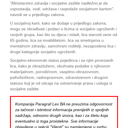
"Ministarstvo zdravlja i socijalne zaštite nadležno je da
uspostavlja, vodi, održava i raspolaže socijalnom kartom",
navodi se u prijedlogu zakona.
U socijalnoj karti, kako se dodaje u prijedlogu zakona,
mogu se obrađivati i podaci o licima iz socijalno ugroženih i
ranjivih grupa, kao što su djeca i mladi, lica starosti veće od
65 godina, lica sa invaliditetom, lica sa smetnjama u
mentalnom zdravlju, samohrani roditelji, nezaposlena lica i
druge kategorije socijalno ugroženih.
Socijalno-ekonomski status pojedinca i sa njim povezanih
lica, kako je obrazloženo, obuhvata podatke o njihovom
materijalnom, porodičnom, vaspitno-obrazovnom,
psihofizičkom, radnopravnom, zdravstvenom i drugom
statusu koji je od uticaja na ostvarivanje prava i usluga iz
socijalne zaštite.
Kompanija Paragraf Lex BA ne preuzima odgovornost
za tačnost i istinitost informacija prenijetih iz spoljnih
sadržaja, odnosno drugih izvora, kao i za štetu koja
eventualno iz toga proistekne. Sve informacije
objavljene u sekciji "Vijesti" su namijenjene u svrhu