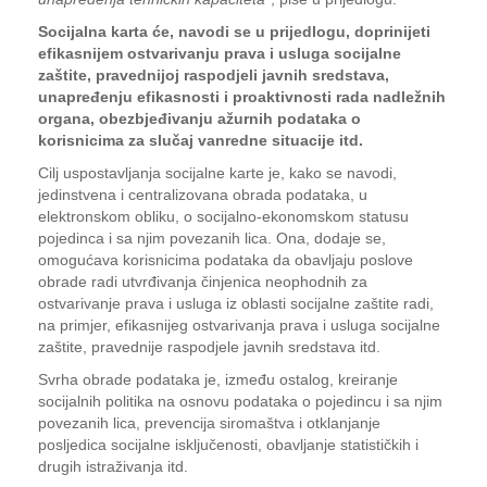
Socijalna karta će, navodi se u prijedlogu, doprinijeti
efikasnijem ostvarivanju prava i usluga socijalne
zaštite, pravednijoj raspodjeli javnih sredstava,
unapređenju efikasnosti i proaktivnosti rada nadležnih
organa, obezbjeđivanju ažurnih podataka o
korisnicima za slučaj vanredne situacije itd.
Cilj uspostavljanja socijalne karte je, kako se navodi,
jedinstvena i centralizovana obrada podataka, u
elektronskom obliku, o socijalno-ekonomskom statusu
pojedinca i sa njim povezanih lica. Ona, dodaje se,
omogućava korisnicima podataka da obavljaju poslove
obrade radi utvrđivanja činjenica neophodnih za
ostvarivanje prava i usluga iz oblasti socijalne zaštite radi,
na primjer, efikasnijeg ostvarivanja prava i usluga socijalne
zaštite, pravednije raspodjele javnih sredstava itd.
Svrha obrade podataka je, između ostalog, kreiranje
socijalnih politika na osnovu podataka o pojedincu i sa njim
povezanih lica, prevencija siromaštva i otklanjanje
posljedica socijalne isključenosti, obavljanje statističkih i
drugih istraživanja itd.