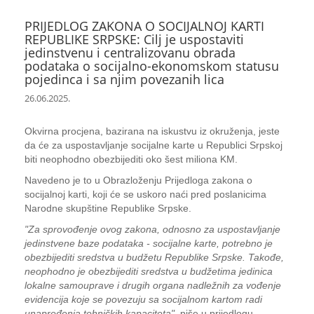
PRIJEDLOG ZAKONA O SOCIJALNOJ KARTI
REPUBLIKE SRPSKE: Cilj je uspostaviti
jedinstvenu i centralizovanu obrada
podataka o socijalno-ekonomskom statusu
pojedinca i sa njim povezanih lica
26.06.2025.
Okvirna procjena, bazirana na iskustvu iz okruženja, jeste
da će za uspostavljanje socijalne karte u Republici Srpskoj
biti neophodno obezbijediti oko šest miliona KM.
Navedeno je to u Obrazloženju Prijedloga zakona o
socijalnoj karti, koji će se uskoro naći pred poslanicima
Narodne skupštine Republike Srpske.
"Za sprovođenje ovog zakona, odnosno za uspostavljanje
jedinstvene baze podataka - socijalne karte, potrebno je
obezbijediti sredstva u budžetu Republike Srpske. Takođe,
neophodno je obezbijediti sredstva u budžetima jedinica
lokalne samouprave i drugih organa nadležnih za vođenje
evidencija koje se povezuju sa socijalnom kartom radi
unapređenja tehničkih kapaciteta"
, piše u prijedlogu.