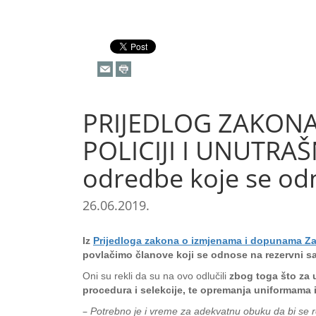
PRIJEDLOG ZAKON
POLICIJI I UNUTRA
odredbe koje se odn
26.06.2019.
Iz
Prijedloga zakona o izmjenama i dopunama Zak
povlačimo članove koji se odnose na rezervni sa
Oni su rekli da su na ovo odlučili
zbog toga što za 
procedura i selekcije, te opremanja uniformam
–
Potrebno je i vreme za adekvatnu obuku da bi se re