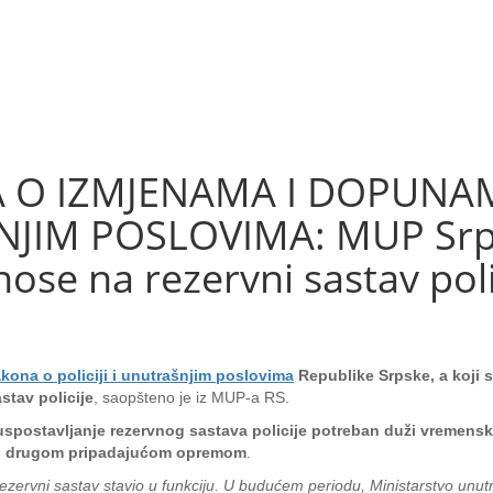
A O IZMJENAMA I DOPUNA
ŠNJIM POSLOVIMA: MUP Sr
ose na rezervni sastav poli
ona o policiji i unutrašnjim poslovima
Republike Srpske, a koji s
stav policije
, saopšteno je iz MUP-a RS.
uspostavljanje rezervnog sastava policije potreban duži vremens
a i drugom pripadajućom opremom
.
zervni sastav stavio u funkciju. U budućem periodu, Ministarstvo unutr