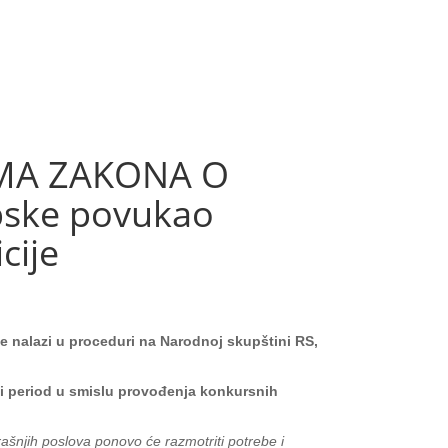
MA ZAKONA O
pske povukao
cije
e nalazi u proceduri na Narodnoj skupštini RS,
ki period u smislu provođenja konkursnih
ašnjih poslova ponovo će razmotriti potrebe i