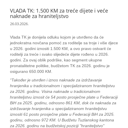
VLADA TK: 1.500 KM za treće dijete i veće
naknade za hraniteljstvo
26.03.2026.
Vlada TK je donijela odluku kojom je utvrđeno da će
jednokratna novčana pomoć za roditelje sa troje i više djece
u 2026. godini iznositi 1.500 KM, a ovo pravo ostvarit će
roditelji za treće i svako slijedeće dijete rođeno u 2026.
godini. Za ovaj oblik podrške, kao segment ukupne
pronatalitetne politike, budžetom TK za 2026. godinu je
osigurano 650.000 KM.
“Također je utvrđen i iznos naknade za izdržavanje
hranjenika u tradicionalnom i specijaliziranom hraniteljstvu
za 2026. godinu. Visina naknade u tradicionalnom
hraniteljstvu iznosit će 54 posto prosječne plate u Federaciji
BiH za 2025. godinu, odnosno 861 KM, dok će naknada za
izdržavanje hranjenika u specijaliziranom hraniteljstvu
iznositi 61 posto prosječne plate u Federaciji BiH za 2025.
godinu, odnosno 972 KM. U Budžetu Tuzlanskog kantona
za 2026. godinu na budžetskoj poziciji "hraniteljstvo"