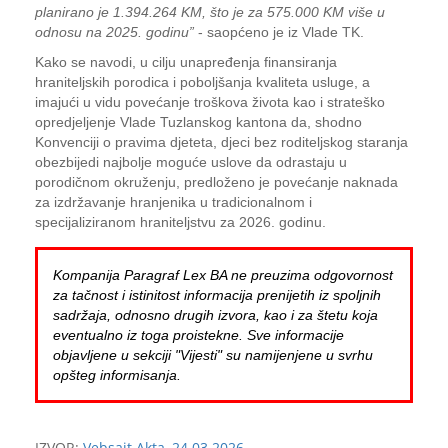
planirano je 1.394.264 KM, što je za 575.000 KM više u
odnosu na 2025. godinu”
- saopćeno je iz Vlade TK.
Kako se navodi, u cilju unapređenja finansiranja
hraniteljskih porodica i poboljšanja kvaliteta usluge, a
imajući u vidu povećanje troškova života kao i strateško
opredjeljenje Vlade Tuzlanskog kantona da, shodno
Konvenciji o pravima djeteta, djeci bez roditeljskog staranja
obezbijedi najbolje moguće uslove da odrastaju u
porodičnom okruženju, predloženo je povećanje naknada
za izdržavanje hranjenika u tradicionalnom i
specijaliziranom hraniteljstvu za 2026. godinu.
Kompanija Paragraf Lex BA ne preuzima odgovornost
za tačnost i istinitost informacija prenijetih iz spoljnih
sadržaja, odnosno drugih izvora, kao i za štetu koja
eventualno iz toga proistekne. Sve informacije
objavljene u sekciji "Vijesti" su namijenjene u svrhu
opšteg informisanja.
IZVOR:
Vebsajt Akta, 24.03.2026.