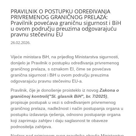
PRAVILNIK O POSTUPKU ODREĐIVANJA
PRIVREMENOG GRANIČNOG PRELAZA:
Pravilnik povećava graničnu sigurnost i BiH
u ovom području preuzima odgovarajuću
pravnu stečevinu EU
26.02.2026.
Vijeće ministara BiH, na prijedlog Ministarstva sigurnosti,
donijelo je Pravilnik o postupku određivanja privremenog
graničnog prelaza, s oznakom EI, čime se povećava
granična sigurnost i BiH u ovom području preuzima
odgovarajuću pravnu stečevinu EU-a.
Pravilnik, čije je donošenje proisteklo iz novog
Zakona o
graničnoj kontroli
("Sl. glasnik BiH", br. 7/2025)
,
propisuje postupak u vezi s određivanjem privremenog
graničnog prelaza, nadležnost i način postupanja organa u
postupku izdavanja rješenja, odnosno postupanje organa
koji zaprimaju zahtjev i daju saglasnost te obaveze
podnositelja zahtjeva.
Nadzor nad primjenom ovog pravilnika obavlja Ministarstvo