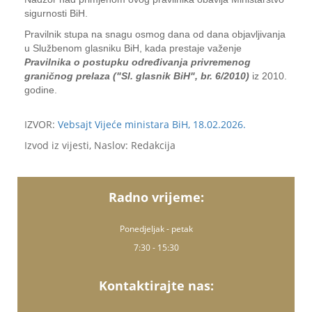
sigurnosti BiH.
Pravilnik stupa na snagu osmog dana od dana objavljivanja
u Službenom glasniku BiH, kada prestaje važenje
Pravilnika o postupku određivanja privremenog
graničnog prelaza ("Sl. glasnik BiH", br. 6/2010)
iz 2010.
godine.
IZVOR:
Vebsajt Vijeće ministara BiH, 18.02.2026.
Izvod iz vijesti, Naslov: Redakcija
Radno vrijeme:
Ponedjeljak - petak
7:30 - 15:30
Kontaktirajte nas: