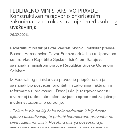
FEDERALNO MINISTARSTVO PRAVDE:
Konstruktivan razgovor o prioritetnim
zakonima uz poruku suradnje i međusobnog
uvažavanja
26.02.2026.
Federalni ministar pravde Vedran Škobić i ministar pravde
Bosne i Hercegovine Davor Bunoza održali su u Upravnom
centru Vlade Republike Spske u Istočnom Sarajevu
sastanak s ministrom pravde Republike Srpske Goranom
Selakom.
Iz Federalnog ministarstva pravde je priopćeno da je
sastanak bio posvećen prioritetnim zakonima i aktualnim
reformama u pravosuđu. Dodaju da je razgovor vođen u
otvorenoj i radnoj atmosferi, uz jasnu spremnost za jačanje
međuinstitucionalne suradnje.
-
Fokus je bio na ključnim zakonodavnim inicijativama,
njihovu usklađivanju, te potrebi koordinirane provedbe na
svim razinama vlasti. Posebna pažnja posvećena je