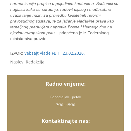
harmonizacije propisa u pojedinim kantonima. Sudionici su
naglasili kako su suradnja, redovit dijalog i međusobno
uvažavanje nužni za provedbu kvalitetnih reformi
pravosudnog sustava, te za jačanje vladavine prava kao
temeljnog preduvjeta napretka Bosne i Hercegovine na
njezinu europskom putu
– priopćeno je iz Federalnog
ministarstva pravde.
IZVOR:
Vebsajt Vlade FBiH, 23.02.2026.
Naslov: Redakcija
Radno vrijeme:
Ponedjeljak - petak
7:30 - 15:30
Kontaktirajte nas: