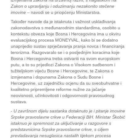
izmjenama zakona na državnoj razini, s naglaskom na
Zakon o upravljanju i oduzimanju nezakonito stečene
imovine
– navodi se u priopćenju Ministarstva.
Također navode da je istaknuta i važnost usklađivanja
zakonodavstva s međunarodnim standardima, osobito u
kontekstu obveza koje Bosna i Hercegovina ima u okviru
evaluacijskog procesa MONEYVAL, kako bi se dodatno
unaprijedio sustav sprječavanja pranja novca i financiranja
terorizma. Razgovaralo se i o posljednjim koracima koje
Bosna i Hercegovina treba ostvariti na svom europskom
putu, a to su prijedlozi Zakona o Visokom sudbenom i
tužiteljskom vijeću Bosne i Hercegovine, te Zakona o
izmjenama i dopunama Zakona o Sudu Bosne i
Hercegovine, uz zajedničku ocjenu da su sveobuhvatne i
kvalitetno pripremljene reforme nužne za jačanje
neovisnosti, učinkovitosti i odgovornosti pravosudnog
sustava.
-
U završnom dijelu sastanka dotaknuto je i pitanje imovine
Srpske pravoslavne crkve u Federaciji BiH. Ministar Škobić
istaknuo je spremnost za uključivanje u razgovore s
predstavnicima Srpske pravoslavne crkve, s ciljem
prevladavanja nesuglasica nastalih tijekom procesa