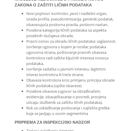
ZAKONA O ZAŠTITI LIČNIH PODATAKA
Novi pojmovi: kontrolor, javni i nadležni organ,
izrada profila, pseudonimizacija, genetski podatak,
obavezujuća poslovna pravila, poslovni nastan,
Posebna kategorija ličnih podataka sa aspekta
posebnih slučajeva obrade,
Pravni osnov za obradu ličnih podataka: saglasnost,
izvršenje ugovora u kojem je nosilac podataka
ugovorna strana, poštovanje pravnih obaveza
kontrolora radi zaštite kljućnih interesa nosioca
podataka,
Izvršenje zadatka u javnom interesu, legitimni
interes kontrolora ili treće strane,
Obaveze kontrolora kroz primjenu principa obrade
ličnih podataka (opšte obaveze)
Posebne obaveze (ugovor sa obrađivačem,
evidencije, obavještavanje o povredi, procjena
uticaja, službenik za zaštitu ličnih podataka),
Rok za usklađivanje poslovanja i najčešće greške
koje se javljaju u ovom segmentima
PRIPREMA ZA INSPEKCIJSKI NADZOR
Zadaci i ovlaštenja Agencije: