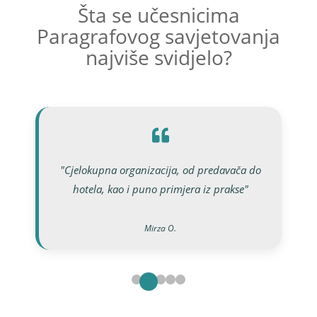
Šta se učesnicima
Paragrafovog savjetovanja
najviše svidjelo?
"Cjelokupna organizacija, od predavača do
hotela, kao i puno primjera iz prakse"
Mirza O.
Milutin O.
Bojan M.
Mirela K.
Aida H.