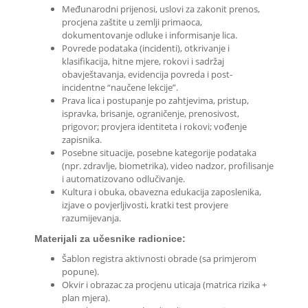
Međunarodni prijenosi, uslovi za zakonit prenos,
procjena zaštite u zemlji primaoca,
dokumentovanje odluke i informisanje lica.
Povrede podataka (incidenti), otkrivanje i
klasifikacija, hitne mjere, rokovi i sadržaj
obavještavanja, evidencija povreda i post-
incidentne “naučene lekcije”.
Prava lica i postupanje po zahtjevima, pristup,
ispravka, brisanje, ograničenje, prenosivost,
prigovor; provjera identiteta i rokovi; vođenje
zapisnika.
Posebne situacije, posebne kategorije podataka
(npr. zdravlje, biometrika), video nadzor, profilisanje
i automatizovano odlučivanje.
Kultura i obuka, obavezna edukacija zaposlenika,
izjave o povjerljivosti, kratki test provjere
razumijevanja.
Materijali za učesnike radionice:
Šablon registra aktivnosti obrade (sa primjerom
popune).
Okvir i obrazac za procjenu uticaja (matrica rizika +
plan mjera).