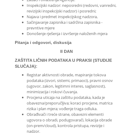
Inspekcijski nadzor: neposredni (redovni, vanredni,
revizijski inspekcijski nadzor) i posredni;
Najava i predmet inspekcijskog nadzora,
Sačinjavanje zapisnika i sadržina zapisnika -
prevntive mjere
Donošenje rješenja i izvršenje naloženih mjera
Pitanja i odgovori, diskusija
II DAN
ZAŠTITA LIČNIH PODATAKA U PRAKSI (STUDIJE
SLUČAJA):
Registar aktivnosti obrade, mapiranje tokova
podataka (izvori, sistemi, primaoci), pravni osnov
(ugovor, zakon, legitimni interes, saglasnost),
minimizacija i rokovi čuvanja.
Procjena uticaja na zaštitu podataka, kada je
obavezna/preporučljiva; koraci procjene, matrica
rizika i plan mjera; vođenje traga odluka.
Obrađivači i treće strane, obavezni elementi
ugovora o obradi, podugovarači, lokacija obrade
(on-prem/cloud), kontrola pristupa, revizije i
nadzor.