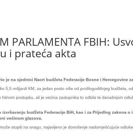
 PARLAMENTA FBIH: Usvoj
u i prateća akta
o je na sjednici Nacrt budžeta Federacije Bosne i Hercegovine za
ko 5,5 milijardi KM, za jedan posto više od prošlogodišnjeg budžeta, 
 hitnom postupku, ali je većina zastupnika to odbila te današnjom odlu
na o izvršavanju budžeta Federacije BiH, kao i za Prijedlog zakon
breni većinom glasova.
 ne može stupiti na snagu, najavljeno je donošenje nadomješćujuće odluk