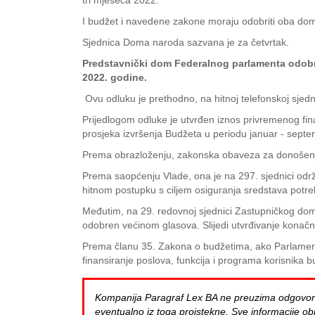
tri mjeseca 2022.
I budžet i navedene zakone moraju odobriti oba dom
Sjednica Doma naroda sazvana je za četvrtak.
Predstavnički dom Federalnog parlamenta odobrio
2022. godine.
Ovu odluku je prethodno, na hitnoj telefonskoj sjedni
Prijedlogom odluke je utvrđen iznos privremenog fi
prosjeka izvršenja Budžeta u periodu januar - sept
Prema obrazloženju, zakonska obaveza za donošenje
Prema saopćenju Vlade, ona je na 297. sjednici odr
hitnom postupku s ciljem osiguranja sredstava potre
Međutim, na 29. redovnoj sjednici Zastupničkog doma
odobren većinom glasova. Slijedi utvrđivanje konač
Prema članu 35. Zakona o budžetima, ako Parlament 
finansiranje poslova, funkcija i programa korisnika b
Kompanija Paragraf Lex BA ne preuzima odgovornost 
eventualno iz toga proistekne. Sve informacije obj