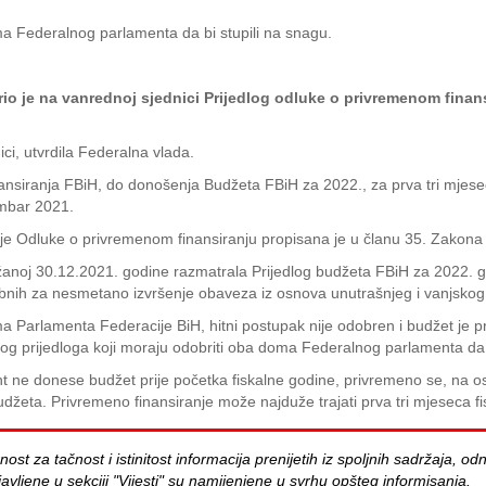
a Federalnog parlamenta da bi stupili na snagu.
 je na vanrednoj sjednici Prijedlog odluke o privremenom finansi
ci, utvrdila Federalna vlada.
nansiranja FBiH, do donošenja Budžeta FBiH za 2022., za prva tri mje
embar 2021.
 Odluke o privremenom finansiranju propisana je u članu 35. Zakona
žanoj 30.12.2021. godine razmatrala Prijedlog budžeta FBiH za 2022. 
bnih za nesmetano izvršenje obaveza iz osnova unutrašnjeg i vanjskog du
 Parlamenta Federacije BiH, hitni postupak nije odobren i budžet je p
nog prijedloga koji moraju odobriti oba doma Federalnog parlamenta da
ne donese budžet prije početka fiskalne godine, privremeno se, na os
udžeta. Privremeno finansiranje može najduže trajati prva tri mjeseca f
za tačnost i istinitost informacija prenijetih iz spoljnih sadržaja, odn
avljene u sekciji "Vijesti" su namijenjene u svrhu opšteg informisanja.