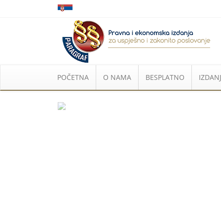
POČETNA
O NAMA
BESPLATNO
IZDANJ