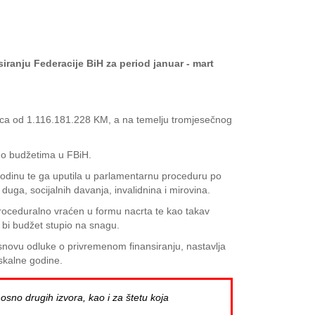
ranju Federacije BiH za period januar - mart
seca od 1.116.181.228 KM, a na temelju tromjesečnog
 o budžetima u FBiH.
godinu te ga uputila u parlamentarnu proceduru po
ga, socijalnih davanja, invalidnina i mirovina.
roceduralno vraćen u formu nacrta te kao takav
 bi budžet stupio na snagu.
novu odluke o privremenom finansiranju, nastavlja
iskalne godine.
osno drugih izvora, kao i za štetu koja