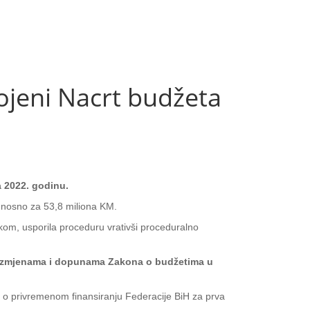
eni Nacrt budžeta
 2022. godinu.
odnosno za 53,8 miliona KM.
kom, usporila proceduru vrativši proceduralno
a o izmjenama i dopunama Zakona o budžetima u
e o privremenom finansiranju Federacije BiH za prva