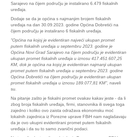
Sarajevo na čijem području je instalirano 6.479 fiskalnih
uređaja.
Dodaje se da je općina s najmanjim brojem fiskalnih
uređaja na dan 30.09.2023. godine Općina Dobretići na
čijem području je instalirano 6 fiskalnih uređaja.
"Općina na kojoj je evidentiran najveći ukupan promet
putem fiskalnih uređaja u septembru 2023. godine je
Općina Novi Grad Sarajevo na čijem području je evidentiran
ukupan promet fiskalnih uređaja u iznosu 417.451.607,25
KM, dok je općina na kojoj je evidentiran najmanji ukupan
promet putem fiskalnih uređaja u septembru 2023. godine
Općina Dobretići na čijem području je evidentiran ukupan
promet fiskalnih uređaja u iznosu 189.077,81 KM",
naveli
su.
Na pitanje zašto je fiskalni promet ovakav kakav jeste - da li
zbog broja fiskalnih uređaja, firmi, stanovnika ili svega toga
zajedno i koliko ovo zaista odražava ekonomsku moć
lokalnih zajednica iz Porezne uprave FBiH nam naglašavaju
da je ovo ukupni evidentirani promet putem fsikalnih
uređaja i da su to samo zvanični podaci.