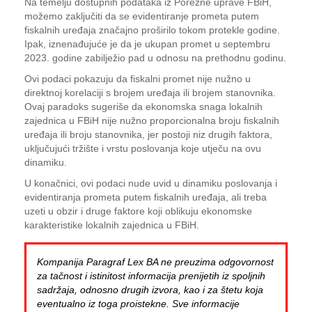
Na temelju dostupnih podataka iz Porezne uprave FBiH,
možemo zaključiti da se evidentiranje prometa putem
fiskalnih uređaja značajno proširilo tokom protekle godine.
Ipak, iznenađujuće je da je ukupan promet u septembru
2023. godine zabilježio pad u odnosu na prethodnu godinu.
Ovi podaci pokazuju da fiskalni promet nije nužno u
direktnoj korelaciji s brojem uređaja ili brojem stanovnika.
Ovaj paradoks sugeriše da ekonomska snaga lokalnih
zajednica u FBiH nije nužno proporcionalna broju fiskalnih
uređaja ili broju stanovnika, jer postoji niz drugih faktora,
uključujući tržište i vrstu poslovanja koje utječu na ovu
dinamiku.
U konačnici, ovi podaci nude uvid u dinamiku poslovanja i
evidentiranja prometa putem fiskalnih uređaja, ali treba
uzeti u obzir i druge faktore koji oblikuju ekonomske
karakteristike lokalnih zajednica u FBiH.
Kompanija Paragraf Lex BA ne preuzima odgovornost
za tačnost i istinitost informacija prenijetih iz spoljnih
sadržaja, odnosno drugih izvora, kao i za štetu koja
eventualno iz toga proistekne. Sve informacije