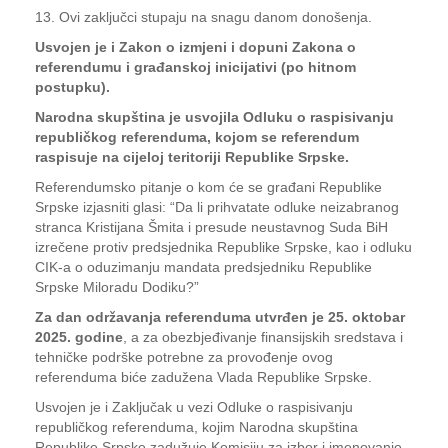
13. Ovi zaključci stupaju na snagu danom donošenja.
Usvojen je i Zakon o izmjeni i dopuni Zakona o
referendumu i građanskoj inicijativi (po hitnom
postupku).
Narodna skupština je usvojila Odluku o raspisivanju
republičkog referenduma, kojom se referendum
raspisuje na cijeloj teritoriji Republike Srpske.
Referendumsko pitanje o kom će se građani Republike
Srpske izjasniti glasi: “Da li prihvatate odluke neizabranog
stranca Kristijana Šmita i presude neustavnog Suda BiH
izrečene protiv predsjednika Republike Srpske, kao i odluku
CIK-a o oduzimanju mandata predsjedniku Republike
Srpske Miloradu Dodiku?”
Za dan održavanja referenduma utvrđen je 25. oktobar
2025. godine
, a za obezbjeđivanje finansijskih sredstava i
tehničke podrške potrebne za provođenje ovog
referenduma biće zadužena Vlada Republike Srpske.
Usvojen je i Zaključak u vezi Odluke o raspisivanju
republičkog referenduma, kojim Narodna skupština
Republike Srpske zadužuje Komisiju za izbor i imenovanje