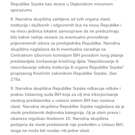
Republike Srpske kao strane u Dejtonskom mirovnom
sporazumu.
8. Narodna skupština zahtijeva od svih organa vlasti,
institucija i službenih i odgovornih lica na nivou Republike i
na nivou jedinica lokalne samouprave da ne preduzimaju
bilo kakve radnje vezane za eventualno provođenje
prijevremenih izbora za predsjednika Republike. Narodna
skupština naglašava da bi eventualna saradnja sa
Centralnom izbornom komisijom BiH povodom ovog pitanja
predstavljala izvršavanje krivičnog djela “Nepoštovanje ili
neizvršavanje odluka institucija ili organa Republike Srpske”
propisanog Krivičnim zakonikom Republike Srpske, član
278a.
9. Narodna skupština Republike Srpske odbacuje odluke i
praksu Ustavnog suda BiH koja za cilj ima inkorporisanje
visokog predstavnika u ustavni sistem BiH kao nosioca
vlasti. Narodna skupština Republike Srpske naglašava da je
visoki predstavnik dejtonska kategorija, čiji je obim prava i
obaveza regulisan Aneksom 10. Narodna skupština
podsjeća da visoki predstavnik nije predviđen u Ustavu BiH,
stoga ne može biti nosilac niti jedne vlasti.