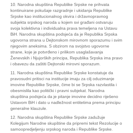
10. Narodna skupština Republike Srpske ne prihvata
kontinuirane pokušaje razgradnje i ukidanja Republike
Srpske kao institucionalnog okvira i državnopravnog
subjekta srpskog naroda u kojem svi građani ostvaruju
svoja kolektivna i individualna prava temeljena na Ustavu
BiH. Narodna skupština podsjeća da je Republika Srpska
ugovorna strana u Dejtonskom mirovnom sporazumu i svim
njegovim aneksima. S obzirom na svojstvo ugovorne
strane, koje je potvrđeno i prilikom usaglašavanja
Ženevskih i Njujorških principa, Republika Srpska ima pravo
i obavezu da zaštiti Dejtonski mirovni sporazum.
11. Narodna skupština Republike Srpske konstatuje da
pravosudni pritisci na institucije imaju za cilj oduzimanje
imovine Republike Srpske, čime bi se Srpska razvlastila i
obesmislila kao politički i pravni subjekat. Narodna
skupština podsjeća da je pitanje imovine decidno riješeno
Ustavom BiH i dato u nadležnost entitetima prema principu
generalne klauzule.
12. Narodna skupština Republike Srpske zadužuje
Kolegijum Narodne skupštine da pripremi tekst Rezolucije o
samoopredjeljenju srpskog naroda i Republike Srpske.