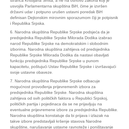
stranca Kristijana Šmita, a ne na osnovu zakona koji je
usvojila Parlamentarna skupština BiH, čime je izvršen
državni udar i potpuno urušen ustavni poredak BiH
definisan Dejtonskim mirovnim sporazumom čiji je potpisnik
i Republika Srpska.
6. Narodna skupština Republike Srpske podsjeća da je
predsjednika Republike Srpske Milorada Dodika izabrao
narod Republike Srpske na demokratskim i slobodnim
izborima. Narodna skupština zahtijeva od predsjednika
Republike Srpske Milorada Dodika da nastavi obavljati
funkciju predsjednika Republike Srpske u punom
kapacitetu, poštujući Ustav Republike Srpske i izvršavajući
svoje ustavne obaveze.
7. Narodna skupština Republike Srpske odbacuje
mogućnost provođenja prijevremenih izbora za
predsjednika Republike Srpske. Narodna skupština
zahtijeva od svih političkih faktora u Republici Srpskoj,
političkih partija i pojedinaca da se ne prijavljuju na
eventualne prijevremene izbore za predsjednika Republike.
Narodna skupština konstatuje da bi prijava i izlazak na
takve izbore predstavljali kršenje stavova Narodne
skupštine, narušavanje ustavne ravnoteže i poništavanje