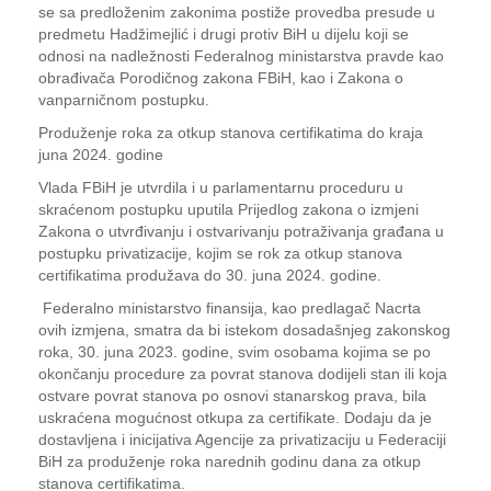
se sa predloženim zakonima postiže provedba presude u
predmetu Hadžimejlić i drugi protiv BiH u dijelu koji se
odnosi na nadležnosti Federalnog ministarstva pravde kao
obrađivača Porodičnog zakona FBiH, kao i Zakona o
vanparničnom postupku.
Produženje roka za otkup stanova certifikatima do kraja
juna 2024. godine
Vlada FBiH je utvrdila i u parlamentarnu proceduru u
skraćenom postupku uputila Prijedlog zakona o izmjeni
Zakona o utvrđivanju i ostvarivanju potraživanja građana u
postupku privatizacije, kojim se rok za otkup stanova
certifikatima produžava do 30. juna 2024. godine.
Federalno ministarstvo finansija, kao predlagač Nacrta
ovih izmjena, smatra da bi istekom dosadašnjeg zakonskog
roka, 30. juna 2023. godine, svim osobama kojima se po
okončanju procedure za povrat stanova dodijeli stan ili koja
ostvare povrat stanova po osnovi stanarskog prava, bila
uskraćena mogućnost otkupa za certifikate. Dodaju da je
dostavljena i inicijativa Agencije za privatizaciju u Federaciji
BiH za produženje roka narednih godinu dana za otkup
stanova certifikatima.