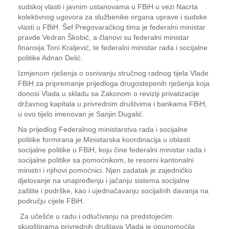
sudskoj vlasti i javnim ustanovama u FBiH u vezi Nacrta
kolektivnog ugovora za službenike organa uprave i sudske
vlasti u FBiH. Šef Pregovaračkog tima je federalni ministar
pravde Vedran Škobić, a članovi su federalni ministar
finansija Toni Kraljević, te federalni ministar rada i socijalne
politike Adnan Delić.
Izmjenom rješenja o osnivanju stručnog radnog tijela Vlade
FBiH za pripremanje prijedloga drugostepenih rješenja koja
donosi Vlada u skladu sa Zakonom o reviziji privatizacije
državnog kapitala u privrednim društvima i bankama FBiH,
u ovo tijelo imenovan je Sanjin Dugalić.
Na prijedlog Federalnog ministarstva rada i socijalne
politike formirana je Ministarska koordinacija u oblasti
socijalne politike u FBiH, koju čine federalni ministar rada i
socijalne politike sa pomoćnikom, te resorni kantonalni
ministri i njihovi pomoćnici. Njen zadatak je zajedničko
djelovanje na unapređenju i jačanju sistema socijalne
zaštite i podrške, kao i ujednačavanju socijalnih davanja na
području cijele FBiH.
Za učešće u radu i odlučivanju na predstojećim
skupštinama privrednih društava Vlada je opunomoćila