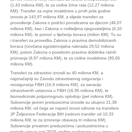
(1,43 miliona KM), te za civilne žrtve rata (12,27 miliona
KM). Transfer za vojne invalidnine u prvih pola godine
iznosio je 143,97 miliona KM, a slijede transferi za
provođenje Zakona o podršci porodicama sa djecom (46,07
miliona KM), kao i Zakona o roditeljima njegovateljima (6,10
miliona KM), te pomoć u liječenju boraca (milion KM). Tu su
i transferi za provedbu Zakona o pravima demobiliziranih
boraca (novčana egzistencijalna naknada 29,52 miliona
KM), potom Zakona o posebnim pravima dobitnika ratnih
priznanja (8,97 miliona KM), te za civilne invalidnine (95,65
miliona KM).
Transferi za zdravstvo iznosili su 40 miliona KM, a
najznačajniji su Zavodu zdravstvenog osiguranja i
reosiguranja FBiH (16,9 miliona KM), za sanaciju
zdravstvenih ustanova u FBiH (16,95 miliona KM), te
biomedicinski potpomognutu oplodnju (pet miliona KM).
Subvencije javnim preduzećima iznosile su ukupno 21,38
miliona KM, od čega se najveći iznosi odnose na transfere
JP Željeznice Federacije BiH (redovni transfer od 10,33
miliona KM, te za izmirenje obaveza tri miliona KM).
Subvencije privatnim preduzećima i poduzetnicima u
periodu januar-juni 2023. godine realizirane su u iznosu od