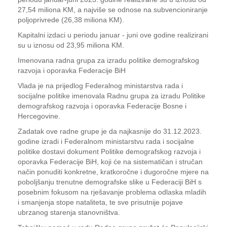
27,54 miliona KM, a najviše se odnose na subvencioniranje
poljoprivrede (26,38 miliona KM).
Kapitalni izdaci u periodu januar - juni ove godine realizirani
su u iznosu od 23,95 miliona KM.
Imenovana radna grupa za izradu politike demografskog
razvoja i oporavka Federacije BiH
Vlada je na prijedlog Federalnog ministarstva rada i
socijalne politike imenovala Radnu grupa za izradu Politike
demografskog razvoja i oporavka Federacije Bosne i
Hercegovine.
Zadatak ove radne grupe je da najkasnije do 31.12.2023.
godine izradi i Federalnom ministarstvu rada i socijalne
politike dostavi dokument Politike demografskog razvoja i
oporavka Federacije BiH, koji će na sistematičan i stručan
način ponuditi konkretne, kratkoročne i dugoročne mjere na
poboljšanju trenutne demografske slike u Federaciji BiH s
posebnim fokusom na rješavanje problema odlaska mladih
i smanjenja stope nataliteta, te sve prisutnije pojave
ubrzanog starenja stanovništva.