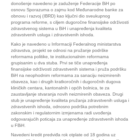
donošenje navedeno je zaduženje Federacije BiH po
osnovu Sporazuma o zajmu kod Međunarodne banke za
obnovu i razvoj (IBRD) kao ključni dio sveukupnog
programa reforme, s ciljem dugoročne finansijske održivosti
zdravstvenog sistema u BiH i unapređenja kvaliteta
zdravstvenih usluga i zdravstvenih ishoda.
Kako je navedeno u Informaciji Federalnog ministarstva
zdravstva, projekt se odnosi na pružanje podrške
reformama politike, te institucionalnim reformama
grupisanim u dva stuba. Prvi se tiče unapređenja
finansijske održivosti zdravstvenih sistema i pruža podršku
BiH na neophodnim reformama za sanaciju neizmirenih
obaveza, kao i drugih kratkoročnih i dugoročnih dugova
kliničkih centara, kantonalnih i općih bolnica, te za
zaustavljanje stvaranja novih neizmirenih obaveza. Drugi
stub je unapređenje kvaliteta pružanja zdravstvenih usluga i
zdravstvenih ishoda, odnosno podrška potrebnim
zakonskim i regulatornim izmjenama radi uvođenja
odgovarajućih poticaja za unapređenje zdravstvenih ishoda
u FBiH.
Navedeni kredit predviđa rok otplate od 18 godina uz