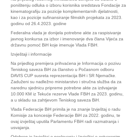
poništenju odluka o izboru korisnika sredstava Fondacije za
kinematografiju za pozicije komplementarnih djelatnosti,
kao i za pozicije sufinansiranje filmskih projekata za 2023.
godinu od 26.4.2023. godine
Federalna vlada je donijela potrebne akte za raspisivanje
javnog konkursa za izbor i imenovanje dva člana Vijeća za
državnu pomoć BiH koje imenuje Vlada FBiH.
Izvještaji i informacije
Na prijedlog premijera prihvaćena je Informacija o pozivu
Teniskog saveza BiH za članstvo u Počasnom odboru
DAVIS CUP susreta reprezentacija BiH i SR Njemačke.
Zaduženi su nadležno ministarstvo i stručna služba da za
narednu sjednicu pripreme potrebne akte za izdvajanje
10.000 KM iz Tekuće rezerve Vlade FBiH za 2023. godinu,
a u skladu sa zahtjevom Teniskog saveza BiH.
Vlada Federacije BiH primila je na znanje lzvještaj o radu
Komisije za koncesije Federacije BiH za 2022. godinu, te
ovaj izvještaj uputila Parlamentu FBiH radi razmatranja i
usvajanja.
Odobren je Izvještaj o poslovanju i Izvještaj o ostvarenim