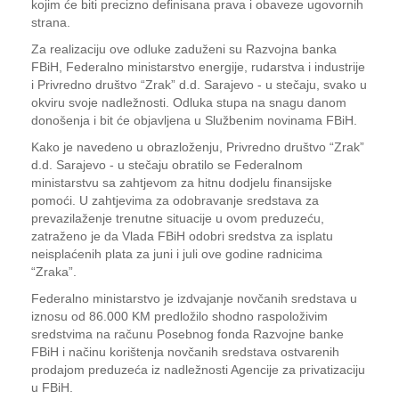
kojim će biti precizno definisana prava i obaveze ugovornih
strana.
Za realizaciju ove odluke zaduženi su Razvojna banka
FBiH, Federalno ministarstvo energije, rudarstva i industrije
i Privredno društvo “Zrak” d.d. Sarajevo - u stečaju, svako u
okviru svoje nadležnosti. Odluka stupa na snagu danom
donošenja i bit će objavljena u Službenim novinama FBiH.
Kako je navedeno u obrazloženju, Privredno društvo “Zrak”
d.d. Sarajevo - u stečaju obratilo se Federalnom
ministarstvu sa zahtjevom za hitnu dodjelu finansijske
pomoći. U zahtjevima za odobravanje sredstava za
prevazilaženje trenutne situacije u ovom preduzeću,
zatraženo je da Vlada FBiH odobri sredstva za isplatu
neisplaćenih plata za juni i juli ove godine radnicima
“Zraka”.
Federalno ministarstvo je izdvajanje novčanih sredstava u
iznosu od 86.000 KM predložilo shodno raspoloživim
sredstvima na računu Posebnog fonda Razvojne banke
FBiH i načinu korištenja novčanih sredstava ostvarenih
prodajom preduzeća iz nadležnosti Agencije za privatizaciju
u FBiH.