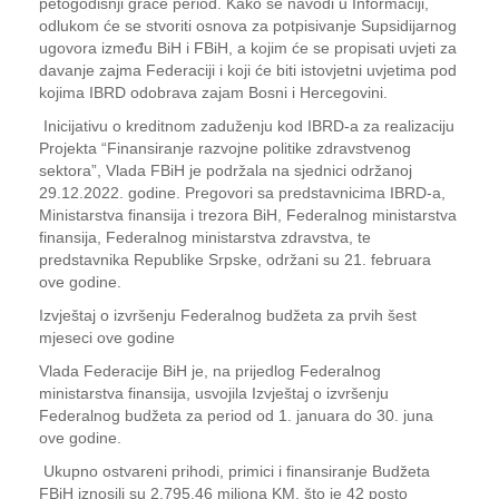
petogodišnji grace period. Kako se navodi u Informaciji,
odlukom će se stvoriti osnova za potpisivanje Supsidijarnog
ugovora između BiH i FBiH, a kojim će se propisati uvjeti za
davanje zajma Federaciji i koji će biti istovjetni uvjetima pod
kojima IBRD odobrava zajam Bosni i Hercegovini.
Inicijativu o kreditnom zaduženju kod IBRD-a za realizaciju
Projekta “Finansiranje razvojne politike zdravstvenog
sektora”, Vlada FBiH je podržala na sjednici održanoj
29.12.2022. godine. Pregovori sa predstavnicima IBRD-a,
Ministarstva finansija i trezora BiH, Federalnog ministarstva
finansija, Federalnog ministarstva zdravstva, te
predstavnika Republike Srpske, održani su 21. februara
ove godine.
Izvještaj o izvršenju Federalnog budžeta za prvih šest
mjeseci ove godine
Vlada Federacije BiH je, na prijedlog Federalnog
ministarstva finansija, usvojila Izvještaj o izvršenju
Federalnog budžeta za period od 1. januara do 30. juna
ove godine.
Ukupno ostvareni prihodi, primici i finansiranje Budžeta
FBiH iznosili su 2.795,46 miliona KM, što je 42 posto