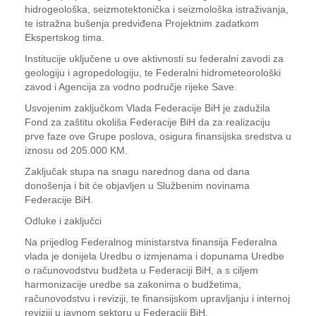
hidrogeološka, seizmotektonička i seizmološka istraživanja,
te istražna bušenja predviđena Projektnim zadatkom
Ekspertskog tima.
Institucije uključene u ove aktivnosti su federalni zavodi za
geologiju i agropedologiju, te Federalni hidrometeorološki
zavod i Agencija za vodno područje rijeke Save.
Usvojenim zaključkom Vlada Federacije BiH je zadužila
Fond za zaštitu okoliša Federacije BiH da za realizaciju
prve faze ove Grupe poslova, osigura finansijska sredstva u
iznosu od 205.000 KM.
Zaključak stupa na snagu narednog dana od dana
donošenja i bit će objavljen u Službenim novinama
Federacije BiH.
Odluke i zaključci
Na prijedlog Federalnog ministarstva finansija Federalna
vlada je donijela Uredbu o izmjenama i dopunama Uredbe
o računovodstvu budžeta u Federaciji BiH, a s ciljem
harmonizacije uredbe sa zakonima o budžetima,
računovodstvu i reviziji, te finansijskom upravljanju i internoj
reviziji u javnom sektoru u Federaciji BiH.