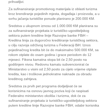
prihvatljivi.
Za sufinansiranje promotivnog materijala iz oblasti turizma
kroz brendiranje pojedinih mjesta, događaja i proizvoda, a u
svrhu jačanja turističke ponude planirano je 200.000 KM.
Sredstva u ukupnom iznosu od 1.000.000 KM planirana su
za sufinansiranje projekata iz turističko-ugostiteljskog
sektora putem kreditne linije Razvojne banke FBiH –
Kreditna linija za dugoročno kreditiranje turističkog sektora,
u cilju razvoja održivog turizma u Federaciji BiH. Iznos
pojedinačnog kredita bit će do maksimalno 500.000 KM, sa
rokom otplate do osam godina i grace periodom do 12
mjeseci. Fiksna kamatna stopa bit će 2,50 posto na
godišnjem nivou. Redovnu kamatu subvencionirat će
Ministarstvo u visini od 2,50 posto za cijelo vrijeme otplate
kredita, kao i troškove jednokratne naknade za obradu
kreditnog zahtjeva.
Sredstva za prvih pet programa dodjeljivat će se
korisnicima na osnovu javnog poziva koji će raspisati
Federalno ministarstvo okoliša i turizma, dok će za
sufinansiranje projekata iz turističko-ugostiteljskog sektora
putem kreditne linije Razvojne banke FBiH, odabir korisnika