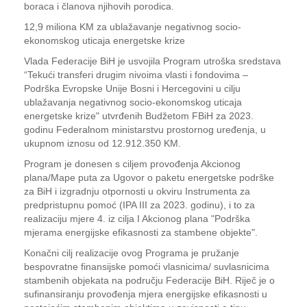
boraca i članova njihovih porodica.
12,9 miliona KM za ublažavanje negativnog socio-
ekonomskog uticaja energetske krize
Vlada Federacije BiH je usvojila Program utroška sredstava
“Tekući transferi drugim nivoima vlasti i fondovima –
Podrška Evropske Unije Bosni i Hercegovini u cilju
ublažavanja negativnog socio-ekonomskog uticaja
energetske krize" utvrđenih Budžetom FBiH za 2023.
godinu Federalnom ministarstvu prostornog uređenja, u
ukupnom iznosu od 12.912.350 KM.
Program je donesen s ciljem provođenja Akcionog
plana/Mape puta za Ugovor o paketu energetske podrške
za BiH i izgradnju otpornosti u okviru Instrumenta za
predpristupnu pomoć (IPA III za 2023. godinu), i to za
realizaciju mjere 4. iz cilja I Akcionog plana "Podrška
mjerama energijske efikasnosti za stambene objekte".
Konačni cilj realizacije ovog Programa je pružanje
bespovratne finansijske pomoći vlasnicima/ suvlasnicima
stambenih objekata na području Federacije BiH. Riječ je o
sufinansiranju provođenja mjera energijske efikasnosti u