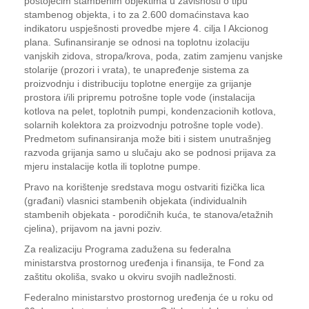
postojećim stambenim objektima u zavisnosti o tipu
stambenog objekta, i to za 2.600 domaćinstava kao
indikatoru uspješnosti provedbe mjere 4. cilja I Akcionog
plana. Sufinansiranje se odnosi na toplotnu izolaciju
vanjskih zidova, stropa/krova, poda, zatim zamjenu vanjske
stolarije (prozori i vrata), te unapređenje sistema za
proizvodnju i distribuciju toplotne energije za grijanje
prostora i/ili pripremu potrošne tople vode (instalacija
kotlova na pelet, toplotnih pumpi, kondenzacionih kotlova,
solarnih kolektora za proizvodnju potrošne tople vode).
Predmetom sufinansiranja može biti i sistem unutrašnjeg
razvoda grijanja samo u slučaju ako se podnosi prijava za
mjeru instalacije kotla ili toplotne pumpe.
Pravo na korištenje sredstava mogu ostvariti fizička lica
(građani) vlasnici stambenih objekata (individualnih
stambenih objekata - porodičnih kuća, te stanova/etažnih
cjelina), prijavom na javni poziv.
Za realizaciju Programa zadužena su federalna
ministarstva prostornog uređenja i finansija, te Fond za
zaštitu okoliša, svako u okviru svojih nadležnosti.
Federalno ministarstvo prostornog uređenja će u roku od