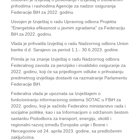
prihodima i rashodima Agencije za nadzor osiguranja
Federacije BiH za 2022. godinu.
Usvojen je Izvještaj o radu Upravnog odbora Projekta
“Energetska efikasnost u javnim zgradama" za Federaciju
BiH za 2022. godinu.
Vlada je prihvatila Izvještaj o radu Nadzornog odbora Union
banke d.d. Sarajevo za period 1.1.- 30.6.2023. godine.
Primila je na znanje Izvještaj o radu Nadzornog odbora
Federalnog zavoda za penzijsko i invalidsko osiguranje za
2022. godinu, koji će sa prijedlogom odluke o prihvatanju
predmetnog izvještaja dostaviti na razmatranje Parlamentu
Federacije BiH.
Federalna vlada je upoznata sa Izvještajem o
funkcioniranju informacionog sistema SOTAC u FBiH za
2022. godinu, koji je sačinilo Federalno ministarstvo rada i
socijalne politike, kao i sa Informacijom o održanom šestom
sastanku Pododbora za transport, energiju, okoliš i
regionalni razvoj između Evropske unije i Bosne i
Hercegovine od 24. aprila 2023. godine, sa predloženim
zaključcima.