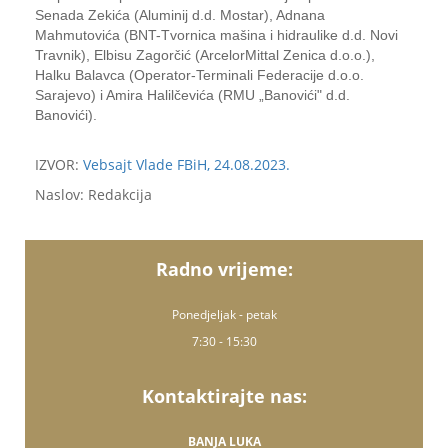
Senada Zekića (Aluminij d.d. Mostar), Adnana
Mahmutovića (BNT-Tvornica mašina i hidraulike d.d. Novi
Travnik), Elbisu Zagorčić (ArcelorMittal Zenica d.o.o.),
Halku Balavca (Operator-Terminali Federacije d.o.o.
Sarajevo) i Amira Halilčevića (RMU „Banovići" d.d.
Banovići).
IZVOR:
Vebsajt Vlade FBiH, 24.08.2023.
Naslov: Redakcija
Radno vrijeme:
Ponedjeljak - petak
7:30 - 15:30
Kontaktirajte nas:
BANJA LUKA