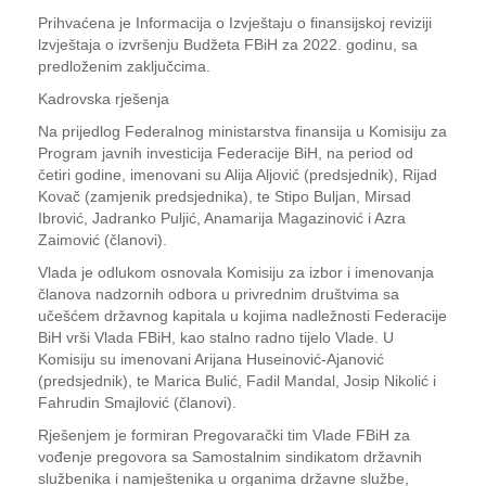
Prihvaćena je Informacija o Izvještaju o finansijskoj reviziji
lzvještaja o izvršenju Budžeta FBiH za 2022. godinu, sa
predloženim zaključcima.
Kadrovska rješenja
Na prijedlog Federalnog ministarstva finansija u Komisiju za
Program javnih investicija Federacije BiH, na period od
četiri godine, imenovani su Alija Aljović (predsjednik), Rijad
Kovač (zamjenik predsjednika), te Stipo Buljan, Mirsad
Ibrović, Jadranko Puljić, Anamarija Magazinović i Azra
Zaimović (članovi).
Vlada je odlukom osnovala Komisiju za izbor i imenovanja
članova nadzornih odbora u privrednim društvima sa
učešćem državnog kapitala u kojima nadležnosti Federacije
BiH vrši Vlada FBiH, kao stalno radno tijelo Vlade. U
Komisiju su imenovani Arijana Huseinović-Ajanović
(predsjednik), te Marica Bulić, Fadil Mandal, Josip Nikolić i
Fahrudin Smajlović (članovi).
Rješenjem je formiran Pregovarački tim Vlade FBiH za
vođenje pregovora sa Samostalnim sindikatom državnih
službenika i namještenika u organima državne službe,