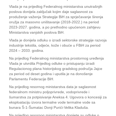
Vlada je na prijedlog Federalnog ministarstva unutrašnjih
poslova donijela zaključak kojim daje saglasnost za
produženje važenja Strategije BiH za sprječavanje širenja
oružja za masovno uništavanje (2018-2022.) na period
2023-2027. godina, a po prethodno upućenom zahtjevu
Ministarstva vanjskih poslova BiH.
Vlada je donijela odluku o izradi sektorske strategije razvoja
industrije tekstila, odjeće, kože i obuće u FBiH za period
2024 – 2033. godina.
Na prijedlog Federalnog ministarstva prostornog uređenja
Vlada je utvrdila Prijedlog odluke o pristupanju izradi
Regulacionog plana historijskog gradskog područja Jajce
za period od deset godina i uputila je na donošenje
Parlamentu Federacije BiH.
Na prijedlog resornog ministarstva data je saglasnost
federalnom ministru poljoprivrede, vodoprivrede i
šumarstva za potpisivanje Aneksa 4. Ugovora o koncesiji za
eksploataciju izvora termalne vode termalne vode sa
bunara Š-1-Šumatac Donji Purići-Velika Kladuša.
Na prijedlog resornog ministarstva donijete su odluke o