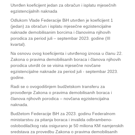
Utvrđen koeficijent jedan za obračun i isplatu mjesečnih
egzistencijalnih naknada
Odlukom Vlade Federacije BiH utvrđen je koeficijent 1
(jedan) za obračun i isplatu mjesečne egzistencijalne
naknade demobilisanim borcima i članovima njihovih
porodica za period juli – septembar 2023. godine (III
kvartal).
Na osnovu ovog koeficijenta i utvrđenog iznosa u članu 22.
Zakona o pravima demobilisanih boraca i članova njihovih
porodica utvrdit će se visina mjesečne novčane
egzistencijalne naknade za period juli - septembar 2023.
godine.
Radi se o ovogodišnjem budžetskom transferu za
provođenje Zakona o pravima demobilisanih boraca i
članova njihovih porodica – novčana egzistencijalna
naknada.
Budžetom Federacije BiH za 2023. godinu Federalnom
ministarstvu za pitanja boraca i invalida odbrambeno-
oslobodilačkog rata osigurano je 50 miliona KM namjenskih
sredstava za provedbu Zakona o pravima demobilisanih