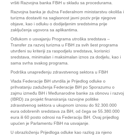
vršiti Razvojna banka FBiH u skladu sa procedurama.
Razvojna banka je dužna Federalnom ministarstvu okoliša i
turizma dostaviti na saglasnost javni poziv prije njegove
objave, kao i odluku o dodijeljenim sredstvima prije
zaključenja ugovora sa aplikantima.
Odlukom o usvajanju Programa utroška sredstava –
Transfer za razvoj turizma u FBiH za svih šest programa
utvrđeni su kriteriji za raspodjelu sredstava, korisnici
sredstava, minimalan i maksimalan iznos za dodjelu, kao i
sama svrha svakog programa.
Podrška unapređenju zdravstvenog sektora u FBiH
Vlada Federacije BiH utvrdila je Prijedlog odluke o
prihvatanju zaduženja Federacije BiH po Sporazumu o
zajmu između BiH i Međunarodne banke za obnovu i razvoj
(IBRD) za projekt finansiranja razvojne politike
zdravstvenog sektora u ukupnom iznosu do 92.300.000
eura odobrenih sredstava za BiH, od čega se 55.380.000
eura ili 60 posto odnosi na Federaciju BiH. Ovaj prijedlog
upućen je Parlamentu FBiH na usvajanje.
U obrazloženju Prijedloga odluke kao razlog za njeno