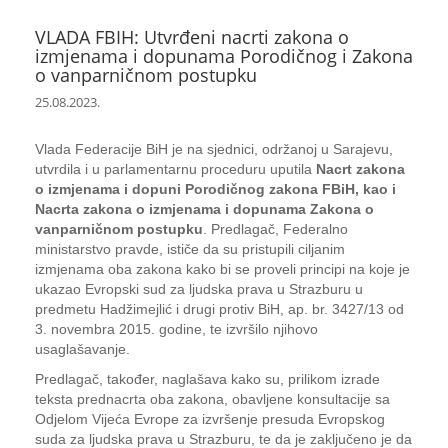
VLADA FBIH: Utvrđeni nacrti zakona o
izmjenama i dopunama Porodičnog i Zakona
o vanparničnom postupku
25.08.2023.
Vlada Federacije BiH je na sjednici, održanoj u Sarajevu,
utvrdila i u parlamentarnu proceduru uputila
Nacrt zakona
o izmjenama i dopuni Porodičnog zakona FBiH, kao i
Nacrta zakona o izmjenama i dopunama Zakona o
vanparničnom postupku
. Predlagač, Federalno
ministarstvo pravde, ističe da su pristupili ciljanim
izmjenama oba zakona kako bi se proveli principi na koje je
ukazao Evropski sud za ljudska prava u Strazburu u
predmetu Hadžimejlić i drugi protiv BiH, ap. br. 3427/13 od
3. novembra 2015. godine, te izvršilo njihovo
usaglašavanje.
Predlagač, također, naglašava kako su, prilikom izrade
teksta prednacrta oba zakona, obavljene konsultacije sa
Odjelom Vijeća Evrope za izvršenje presuda Evropskog
suda za ljudska prava u Strazburu, te da je zaključeno je da