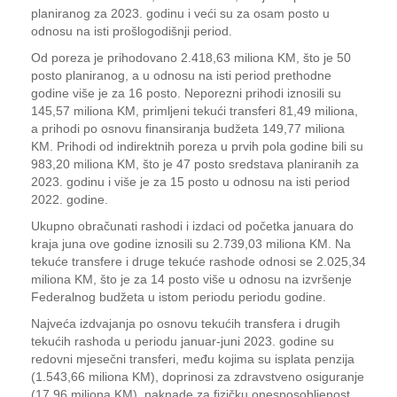
planiranog za 2023. godinu i veći su za osam posto u
odnosu na isti prošlogodišnji period.
Od poreza je prihodovano 2.418,63 miliona KM, što je 50
posto planiranog, a u odnosu na isti period prethodne
godine više je za 16 posto. Neporezni prihodi iznosili su
145,57 miliona KM, primljeni tekući transferi 81,49 miliona,
a prihodi po osnovu finansiranja budžeta 149,77 miliona
KM. Prihodi od indirektnih poreza u prvih pola godine bili su
983,20 miliona KM, što je 47 posto sredstava planiranih za
2023. godinu i više je za 15 posto u odnosu na isti period
2022. godine.
Ukupno obračunati rashodi i izdaci od početka januara do
kraja juna ove godine iznosili su 2.739,03 miliona KM. Na
tekuće transfere i druge tekuće rashode odnosi se 2.025,34
miliona KM, što je za 14 posto više u odnosu na izvršenje
Federalnog budžeta u istom periodu periodu godine.
Najveća izdvajanja po osnovu tekućih transfera i drugih
tekućih rashoda u periodu januar-juni 2023. godine su
redovni mjesečni transferi, među kojima su isplata penzija
(1.543,66 miliona KM), doprinosi za zdravstveno osiguranje
(17,96 miliona KM), naknade za fizičku onesposobljenost