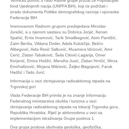
Tehničku pomoć u radu Radne grupe pružat će Populacijski
fond Ujedinjenih nacija (UNPFA BiH), koji će podržati i
izradu dokumenta Politike demografskog razvoja i oporavka
Federacije BiH.
Imenovanom Radnom grupom predsjedava Miroslav
Jurešić, a u njenom sastavu su Dobrica Jonjić, Kenan
Spahić, Ernis Imamović, Tarik Smailbegović, Asim Pandžić,
Zaim Beriša, Vildana Doder, Adela Kulukčija, Bešćo
Alibegović, Aida Resić Salkunić, Muamera Idrizović, Amir
Cerić, Zlatan Tabaković, Šeila Cilović-Lagarija, Omer
Korjenić, Emira Hodžić, Mersiha Jusić, Zlatan Hrnčić, Mirza
Emirhafizović, Mirjana Milićević, Željko Blagojević, Faruk
Hadžić i Tado Jurić.
Informacija u vezi zbrinjavanja radioaktivnog otpada na
Trgovskoj gori
Vlada Federacije BiH primila je na znanje Informaciju
Federalnog ministarstva okoliša i turizma u vezi
zbrinjavanja radioaktivnog otpada na lokaciji Trgovska gora,
Republika Hrvatska. Riječ je aktivnostima u vezi sa
implementacijom istraživanja Grupe poslova 1.
Ova grupa poslova obuhvata geološka, geofizička,