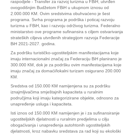
raspodjele - Transfer za razvoj turizma u FBiH, utvrđen
ovogodišnjim Budžetom FBiH u ukupnom iznosu od
2.000.000 KM. Ovim sredstvima obuhvaćeno je šest
programa. Svrha programa je podrška i poticaj razvoju
turizma u FBiH, kao i razvoju održivog turizma. Federalno
ministarstvo ove programe sufinansira s ciljem ostvarivanja
strateških ciljeva utvrđenih strategijom razvoja Federacije
BiH 2021-2027. godina.
Za podršku turističko-ugostiteljskim manifestacijama koje
imaju internacionalni značaj za Federaciju BiH planirano je
300.000 KM, dok je za podršku ovim manifestacijama koje
imaju značaj za domaći/lokalni turizam osigurano 200.000
KM.
Sredstva od 150.000 KM namijenjena su za podršku
iznajmljivačima smještajnih kapaciteta u ruralnim
područjima koji imaju kategorizirane objekte, odnosno za
unapređenje usluga i kapaciteta.
Isti iznos od 150.000 KM namijenjen je i za sufinansiranje
ugostiteljskih djelatnosti u ruralnim predjelima u cilju
obogaćivanja i unapređenja autohtonih ugostiteljskih
djelatnosti, kroz nabavku sredstava za rad koji su ekološki