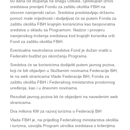
60 dana od stupanja na snagu Odluke, cjelokupan iznos
sredstava prenijeti Fondu za zaštitu okoliša FBiH na
otvoren namjenski račun. Sredstva predstavljaju državnu
pomoć male vrijednosti i dodjeljivat će se putem Fonda za
zaštitu okoliša FBiH krajnjim korisnicima kao bespovratna
sredstva u skladu sa Programom. Nadzor i provjeru
namjenskog trošenja sredstava kod krajnjih korisnika vrši
Fond za zaštitu okoliša FBiH.
Eventualna neutrošena sredstva Fond je dužan vratiti u
Federalni budžet po okončanju Programa.
Sredstva će se korisnicima dodijeliti putem javnog poziva,
koji će biti objavljen u Službenim novinama Federacije BiH,
te na web stranicama Vlade Federacije BiH, Fonda za
zaštitu okoliša FBiH i Federalnog ministarstva prostornog
uređenja, kao i u dnevnim novinama.
Rezultati javnog poziva bit će objavljeni na navedenim web
stranicama.
Dva miliona KM za razvoj turizma u Federaciji BiH
Vlada FBiH je, na prijedlog Federalnog ministarstva okoliša
i turizma, usvojila Program utroška sredstava s kriterijima