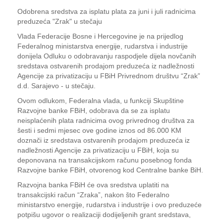
Odobrena sredstva za isplatu plata za juni i juli radnicima
preduzeća "Zrak" u stečaju
Vlada Federacije Bosne i Hercegovine je na prijedlog
Federalnog ministarstva energije, rudarstva i industrije
donijela Odluku o odobravanju raspodjele dijela novčanih
sredstava ostvarenih prodajom preduzeća iz nadležnosti
Agencije za privatizaciju u FBiH Privrednom društvu “Zrak”
d.d. Sarajevo - u stečaju.
Ovom odlukom, Federalna vlada, u funkciji Skupštine
Razvojne banke FBiH, odobrava da se za isplatu
neisplaćenih plata radnicima ovog privrednog društva za
šesti i sedmi mjesec ove godine iznos od 86.000 KM
doznači iz sredstava ostvarenih prodajom preduzeća iz
nadležnosti Agencije za privatizaciju u FBiH, koja su
deponovana na transakcijskom računu posebnog fonda
Razvojne banke FBiH, otvorenog kod Centralne banke BiH.
Razvojna banka FBiH će ova sredstva uplatiti na
transakcijski račun “Zraka”, nakon što Federalno
ministarstvo energije, rudarstva i industrije i ovo preduzeće
potpišu ugovor o realizaciji dodijeljenih grant sredstava,