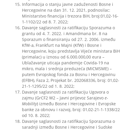
Informacija o stanju javne zaduženosti Bosne i
Hercegovine na dan 31. 12. 2021, podnosilac:
Ministarstvo financija i trezora BiH, broj:01,02-16-
1-1102/22 od 8. 7. 2022;
Davanje saglasnosti za ratifikaciju Sporazuma o
grantu od 4. 7. 2022. i Amandmana br. 8 na
Sporazum o finansiranju od 27. 2. 2006. između
KfW-a, Frankfurt na Majni (KfW) i Bosne i
Hercegovine, koju predstavlja Vijeće ministara BiH
(primalac) u iznosu od 6.000.000,00 eura –
Ublažavanje uticaja pandemije Covida-19 na
mikro, mala i srednja preduzeća (MICMSME) –
putem Evropskog fonda za Bosnu i Hercegovinu
(EFBH), Faza 2, Projekat br. 202068336, broj: 01,02-
21-1-1295/22 od 1. 8. 2022;
Davanje saglasnosti za ratifikaciju Ugovora o
zajmu (GrCF2 W2 – Javni prijevoz Sarajevo
e-
Mobility
) između Bosne i Hercegovine i Evropske
banke za obnovu i razvoj, broj: 01,02-21-1-1338/22
od 10. 8. 2022;
Davanje saglasnosti za ratifikaciju Sporazuma o
saradnji između Bosne i Hercegovine i Sudske