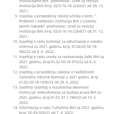
institucijama BiH”, podnosilac: Ured za reviziju
institucija BiH, broj: 02/3-16-10-2242/21 od 29. 12.
2021.;
Izvještaj o provedenoj reviziji učinka o temi: “
Problemi i nedostaci institucija BiH u sistemu
javnih nabavki”, podnosilac: Ured za reviziju
institucija BiH, broj: 02/3-16-10-2264/21 od 31. 12.
2021.;
Izvještaj o radu Komisije za odlučivanje o sukobu
interesa za 2021. godinu, broj: 01,02,03-50-18-
900/22 od 8. 6. 2022;
Izvještaj o radu Ureda za razmatranje žalbi BiH za
2021. godinu, broj:01,02-50-18-910/22 od 8. 6.
2022;
Izvještaj o provođenju zakona iz nadležnosti
Centralne izborne komisije u 2021 godini, broj:
01,02-50-18-1036/22 od 28. 6. 2022;
Godišnji izvještaj o rezultatima aktivnosti
Institucije ombudsmena za ljudska prava BiH za
2021. godinu, broj:01,02-37-1-786/22 od 19. 5.
2022;
Informacija o radu Tužilaštva BiH za 2021. godinu,
broj: 02-09-555/22 od 7. 4. 2022;