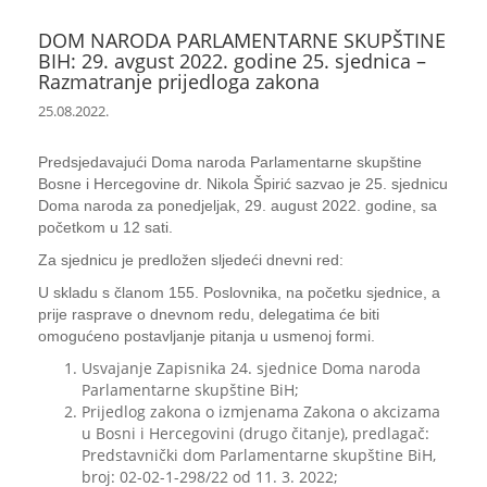
DOM NARODA PARLAMENTARNE SKUPŠTINE
BIH: 29. avgust 2022. godine 25. sjednica –
Razmatranje prijedloga zakona
25.08.2022.
Predsjedavajući Doma naroda Parlamentarne skupštine
Bosne i Hercegovine dr. Nikola Špirić sazvao je 25. sjednicu
Doma naroda za ponedjeljak, 29. august 2022. godine, sa
početkom u 12 sati.
Za sjednicu je predložen sljedeći dnevni red:
U skladu s članom 155. Poslovnika, na početku sjednice, a
prije rasprave o dnevnom redu, delegatima će biti
omogućeno postavljanje pitanja u usmenoj formi.
Usvajanje Zapisnika 24. sjednice Doma naroda
Parlamentarne skupštine BiH;
Prijedlog zakona o izmjenama Zakona o akcizama
u Bosni i Hercegovini (drugo čitanje), predlagač:
Predstavnički dom Parlamentarne skupštine BiH,
broj: 02-02-1-298/22 od 11. 3. 2022;