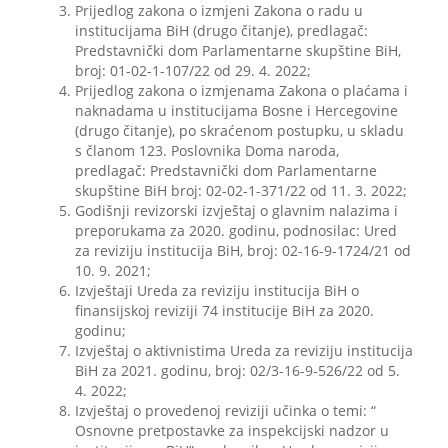
Prijedlog zakona o izmjeni Zakona o radu u
institucijama BiH (drugo čitanje), predlagač:
Predstavnički dom Parlamentarne skupštine BiH,
broj: 01-02-1-107/22 od 29. 4. 2022;
Prijedlog zakona o izmjenama Zakona o plaćama i
naknadama u institucijama Bosne i Hercegovine
(drugo čitanje), po skraćenom postupku, u skladu
s članom 123. Poslovnika Doma naroda,
predlagač: Predstavnički dom Parlamentarne
skupštine BiH broj: 02-02-1-371/22 od 11. 3. 2022;
Godišnji revizorski izvještaj o glavnim nalazima i
preporukama za 2020. godinu, podnosilac: Ured
za reviziju institucija BiH, broj: 02-16-9-1724/21 od
10. 9. 2021;
Izvještaji Ureda za reviziju institucija BiH o
finansijskoj reviziji 74 institucije BiH za 2020.
godinu;
Izvještaj o aktivnistima Ureda za reviziju institucija
BiH za 2021. godinu, broj: 02/3-16-9-526/22 od 5.
4. 2022;
Izvještaj o provedenoj reviziji učinka o temi: “
Osnovne pretpostavke za inspekcijski nadzor u