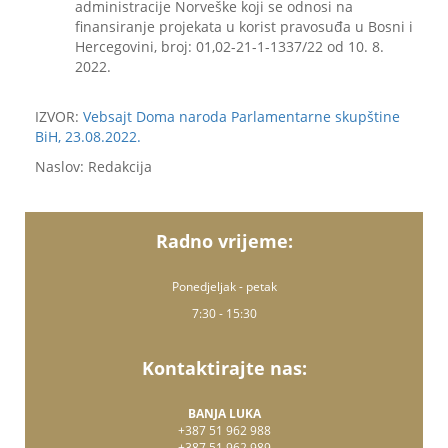
administracije Norveške koji se odnosi na
finansiranje projekata u korist pravosuđa u Bosni i
Hercegovini, broj: 01,02-21-1-1337/22 od 10. 8.
2022.
IZVOR:
Vebsajt Doma naroda Parlamentarne skupštine
BiH, 23.08.2022.
Naslov: Redakcija
Radno vrijeme:
Ponedjeljak - petak
7:30 - 15:30
Kontaktirajte nas:
BANJA LUKA
+387 51 962 988
+387 51 962 989