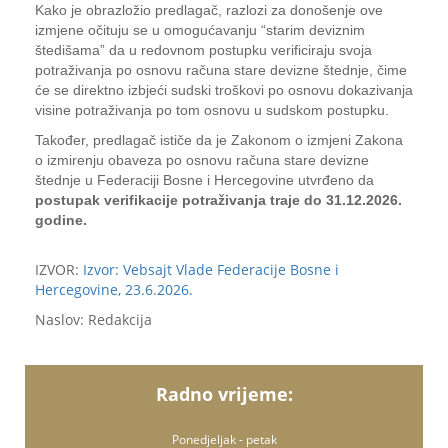
Kako je obrazložio predlagač, razlozi za donošenje ove
izmjene očituju se u omogućavanju “starim deviznim
štedišama” da u redovnom postupku verificiraju svoja
potraživanja po osnovu računa stare devizne štednje, čime
će se direktno izbjeći sudski troškovi po osnovu dokazivanja
visine potraživanja po tom osnovu u sudskom postupku.
Također, predlagač ističe da je Zakonom o izmjeni Zakona
o izmirenju obaveza po osnovu računa stare devizne
štednje u Federaciji Bosne i Hercegovine utvrđeno da
postupak verifikacije potraživanja traje do 31.12.2026.
godine.
IZVOR:
Izvor: Vebsajt Vlade Federacije Bosne i
Hercegovine, 23.6.2026.
Naslov: Redakcija
Radno vrijeme:
Ponedjeljak - petak