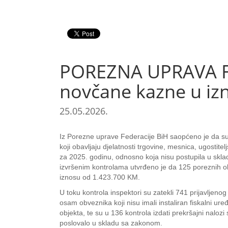
POREZNA UPRAVA FBI
novčane kazne u iz
25.05.2026.
Iz Porezne uprave Federacije BiH saopćeno je da su 
koji obavljaju djelatnosti trgovine, mesnica, ugostitel
za 2025. godinu, odnosno koja nisu postupila u skl
izvršenim kontrolama utvrđeno je da 125 poreznih ob
iznosu od 1.423.700 KM.
U toku kontrola inspektori su zatekli 741 prijavljeno
osam obveznika koji nisu imali instaliran fiskalni ur
objekta, te su u 136 kontrola izdati prekršajni na
poslovalo u skladu sa zakonom.