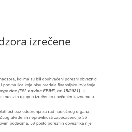
dzora izrečene
nadzora, kojima su bili obuhvaćeni porezni obveznici
 i pravna lica koja nisu predala finansijske izvještaje
egovine ("Sl. novine FBiH", br. 15/2021)
. U
šajni nalozi s ukupno izrečenim novčanim kaznama u
 djelatnost bez odobrenja za rad nadležnog organa,
a. Zbog utvrđenih nepravilnosti zapečaćeno je 36
 ovim podacima, 59 posto poreznih obveznika nije