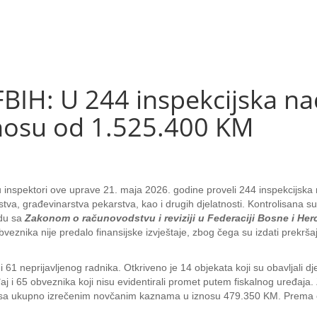
H: U 244 inspekcijska na
nosu od 1.525.400 KM
inspektori ove uprave 21. maja 2026. godine proveli 244 inspekcijska 
jstva, građevinarstva pekarstva, kao i drugih djelatnosti. Kontrolisana su
adu sa
Zakonom o računovodstvu i reviziji u Federaciji Bosne i Herc
veznika nije predalo finansijske izvještaje, zbog čega su izdati prekr
g i 61 neprijavljenog radnika. Otkriveno je 14 objekata koji su obavljali
eđaj i 65 obveznika koji nisu evidentirali promet putem fiskalnog uređaj
lozi sa ukupno izrečenim novčanim kaznama u iznosu 479.350 KM. Prema