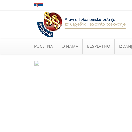
POČETNA
O NAMA
BESPLATNO
IZDANJ