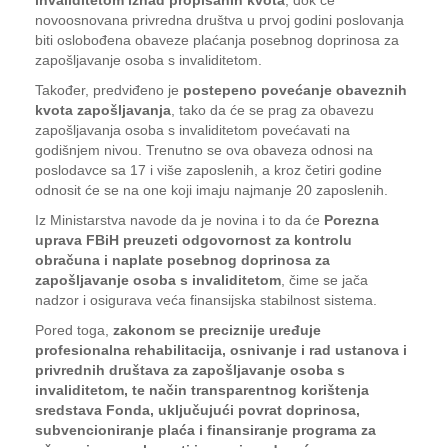
invaliditetom iznad propisanih kvota
, dok će
novoosnovana privredna društva u prvoj godini poslovanja
biti oslobođena obaveze plaćanja posebnog doprinosa za
zapošljavanje osoba s invaliditetom.
Također, predviđeno je
postepeno povećanje obaveznih
kvota zapošljavanja
, tako da će se prag za obavezu
zapošljavanja osoba s invaliditetom povećavati na
godišnjem nivou. Trenutno se ova obaveza odnosi na
poslodavce sa 17 i više zaposlenih, a kroz četiri godine
odnosit će se na one koji imaju najmanje 20 zaposlenih.
Iz Ministarstva navode da je novina i to da će
Porezna
uprava FBiH preuzeti odgovornost za kontrolu
obračuna i naplate posebnog doprinosa za
zapošljavanje osoba s invaliditetom
, čime se jača
nadzor i osigurava veća finansijska stabilnost sistema.
Pored toga,
zakonom se preciznije uređuje
profesionalna rehabilitacija, osnivanje i rad ustanova i
privrednih društava za zapošljavanje osoba s
invaliditetom, te način transparentnog korištenja
sredstava Fonda, uključujući povrat doprinosa,
subvencioniranje plaća i finansiranje programa za