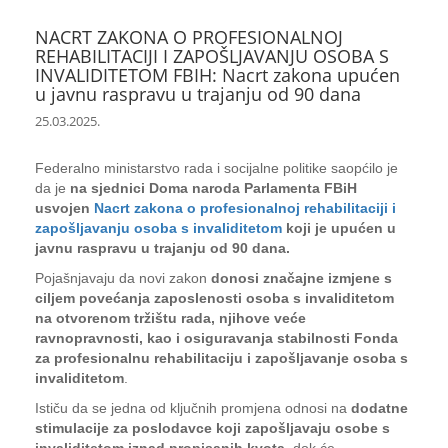
NACRT ZAKONA O PROFESIONALNOJ
REHABILITACIJI I ZAPOŠLJAVANJU OSOBA S
INVALIDITETOM FBIH: Nacrt zakona upućen
u javnu raspravu u trajanju od 90 dana
25.03.2025.
Federalno ministarstvo rada i socijalne politike saopćilo je
da je
na sjednici Doma naroda Parlamenta FBiH
usvojen
Nacrt zakona o profesionalnoj rehabilitaciji i
zapošljavanju osoba s invaliditetom
koji je upućen u
javnu raspravu u trajanju od 90 dana.
Pojašnjavaju da novi zakon
donosi značajne izmjene s
ciljem povećanja zaposlenosti osoba s invaliditetom
na otvorenom tržištu rada, njihove veće
ravnopravnosti, kao i osiguravanja stabilnosti Fonda
za profesionalnu rehabilitaciju i zapošljavanje osoba s
invaliditetom
.
Ističu da se jedna od ključnih promjena odnosi na
dodatne
stimulacije za poslodavce koji zapošljavaju osobe s