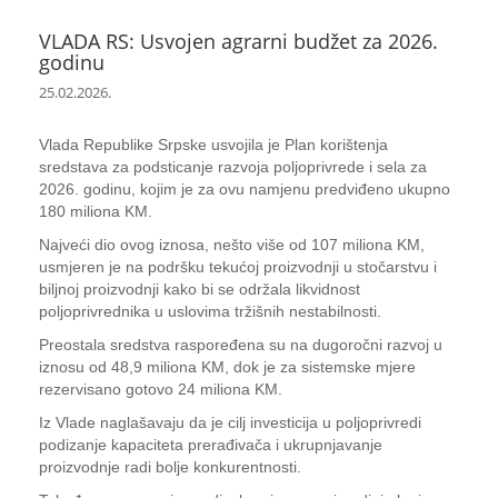
VLADA RS: Usvojen agrarni budžet za 2026.
godinu
25.02.2026.
Vlada Republike Srpske usvojila je Plan korištenja
sredstava za podsticanje razvoja poljoprivrede i sela za
2026. godinu, kojim je za ovu namjenu predviđeno ukupno
180 miliona KM.
Najveći dio ovog iznosa, nešto više od 107 miliona KM,
usmjeren je na podršku tekućoj proizvodnji u stočarstvu i
biljnoj proizvodnji kako bi se održala likvidnost
poljoprivrednika u uslovima tržišnih nestabilnosti.
Preostala sredstva raspoređena su na dugoročni razvoj u
iznosu od 48,9 miliona KM, dok je za sistemske mjere
rezervisano gotovo 24 miliona KM.
Iz Vlade naglašavaju da je cilj investicija u poljoprivredi
podizanje kapaciteta prerađivača i ukrupnjavanje
proizvodnje radi bolje konkurentnosti.