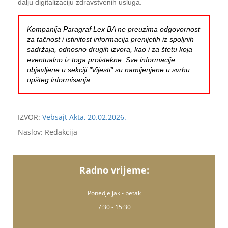
dalju digitalizaciju zdravstvenih usluga.
Kompanija Paragraf Lex BA ne preuzima odgovornost
za tačnost i istinitost informacija prenijetih iz spoljnih
sadržaja, odnosno drugih izvora, kao i za štetu koja
eventualno iz toga proistekne. Sve informacije
objavljene u sekciji "Vijesti" su namijenjene u svrhu
opšteg informisanja.
IZVOR:
Vebsajt Akta, 20.02.2026.
Naslov: Redakcija
Radno vrijeme:
Ponedjeljak - petak
7:30 - 15:30