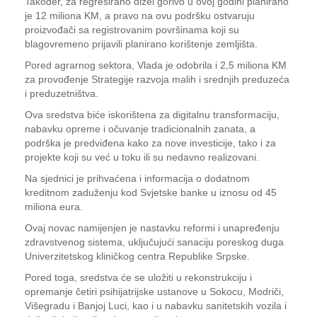
Također, za regresirano dizel gorivo u ovoj godini planirano
je 12 miliona KM, a pravo na ovu podršku ostvaruju
proizvođači sa registrovanim površinama koji su
blagovremeno prijavili planirano korištenje zemljišta.
Pored agrarnog sektora, Vlada je odobrila i 2,5 miliona KM
za provođenje Strategije razvoja malih i srednjih preduzeća
i preduzetništva.
Ova sredstva biće iskorištena za digitalnu transformaciju,
nabavku opreme i očuvanje tradicionalnih zanata, a
podrška je predviđena kako za nove investicije, tako i za
projekte koji su već u toku ili su nedavno realizovani.
Na sjednici je prihvaćena i informacija o dodatnom
kreditnom zaduženju kod Svjetske banke u iznosu od 45
miliona eura.
Ovaj novac namijenjen je nastavku reformi i unapređenju
zdravstvenog sistema, uključujući sanaciju poreskog duga
Univerzitetskog kliničkog centra Republike Srpske.
Pored toga, sredstva će se uložiti u rekonstrukciju i
opremanje četiri psihijatrijske ustanove u Sokocu, Modriči,
Višegradu i Banjoj Luci, kao i u nabavku sanitetskih vozila i