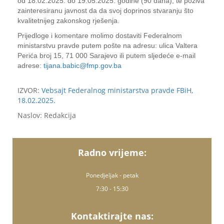
od 18.02.2025. do 19.05.2025. godine (90 dana), te poziva
zainteresiranu javnost da da svoj doprinos stvaranju što
kvalitetnijeg zakonskog rješenja.
Prijedloge i komentare molimo dostaviti Federalnom
ministarstvu pravde putem pošte na adresu: ulica Valtera
Perića broj 15, 71 000 Sarajevo ili putem sljedeće e-mail
adrese:
tijana.babic@fmp.gov.ba
IZVOR:
Vebsajt Federalnog ministarstva pravde FBiH,
18.02.2025.
Naslov: Redakcija
Radno vrijeme:
Ponedjeljak - petak
7:30 - 15:30
Kontaktirajte nas: