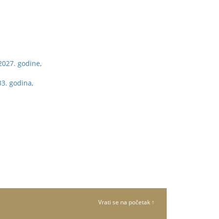
2027. godine,
33. godina,
Vrati se na početak ↑