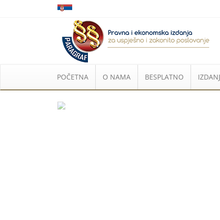
POČETNA
O NAMA
BESPLATNO
IZDANJ