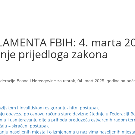
ENTA FBIH: 4. marta 202
nje prijedloga zakona
racije Bosne i Hercegovine za utorak, 04. mart 2025. godine sa poče
ijskom i invalidskom osiguranju- hitni postupak,
nju obaveza po osnovu računa stare devizne štednje u Federaciji B
anju i usmjeravanju dijela prihoda preduzeća ostvarenih radom ter
aju – skraćeni postupak,
vanju naseljenih mjesta i o izmjenama u nazivima naseljenih mjes