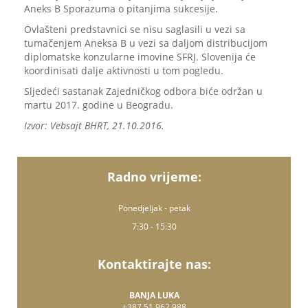
Aneks B Sporazuma o pitanjima sukcesije.
Ovlašteni predstavnici se nisu saglasili u vezi sa
tumačenjem Aneksa B u vezi sa daljom distribucijom
diplomatske konzularne imovine SFRJ. Slovenija će
koordinisati dalje aktivnosti u tom pogledu.
Sljedeći sastanak Zajedničkog odbora biće održan u
martu 2017. godine u Beogradu.
Izvor: Vebsajt BHRT, 21.10.2016.
Radno vrijeme:
Ponedjeljak - petak
7:30 - 15:30
Kontaktirajte nas:
BANJA LUKA
+387 51 962 988