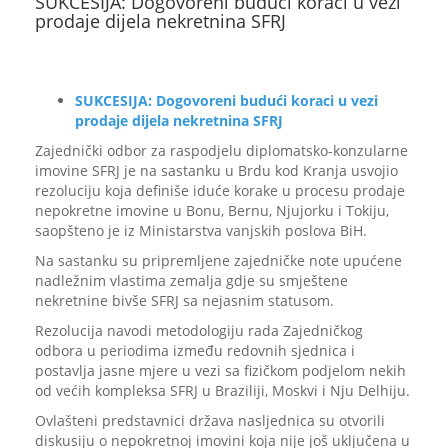
SUKCESIJA: Dogovoreni budući koraci u vezi
prodaje dijela nekretnina SFRJ
SUKCESIJA: Dogovoreni budući koraci u vezi
prodaje dijela nekretnina SFRJ
Zajednički odbor za raspodjelu diplomatsko-konzularne
imovine SFRJ je na sastanku u Brdu kod Kranja usvojio
rezoluciju koja definiše iduće korake u procesu prodaje
nepokretne imovine u Bonu, Bernu, Njujorku i Tokiju,
saopšteno je iz Ministarstva vanjskih poslova BiH.
Na sastanku su pripremljene zajedničke note upućene
nadležnim vlastima zemalja gdje su smještene
nekretnine bivše SFRJ sa nejasnim statusom.
Rezolucija navodi metodologiju rada Zajedničkog
odbora u periodima između redovnih sjednica i
postavlja jasne mjere u vezi sa fizičkom podjelom nekih
od većih kompleksa SFRJ u Braziliji, Moskvi i Nju Delhiju.
Ovlašteni predstavnici država nasljednica su otvorili
diskusiju o nepokretnoj imovini koja nije još uključena u