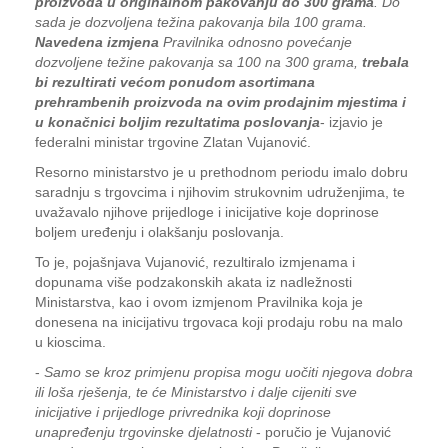
proizvoda u originalnom pakovanju do 300 grama
. Do
sada je dozvoljena težina pakovanja bila 100 grama.
Navedena izmjena
Pravilnika odnosno povećanje
dozvoljene težine pakovanja sa 100 na 300 grama,
trebala
bi rezultirati većom ponudom asortimana
prehrambenih proizvoda na ovim prodajnim mjestima i
u konačnici boljim rezultatima poslovanja
- izjavio je
federalni ministar trgovine Zlatan Vujanović.
Resorno ministarstvo je u prethodnom periodu imalo dobru
saradnju s trgovcima i njihovim strukovnim udruženjima, te
uvažavalo njihove prijedloge i inicijative koje doprinose
boljem uređenju i olakšanju poslovanja.
To je, pojašnjava Vujanović, rezultiralo izmjenama i
dopunama više podzakonskih akata iz nadležnosti
Ministarstva, kao i ovom izmjenom Pravilnika koja je
donesena na inicijativu trgovaca koji prodaju robu na malo
u kioscima.
-
Samo se kroz primjenu propisa mogu uočiti njegova dobra
ili loša rješenja, te će Ministarstvo i dalje cijeniti sve
inicijative i prijedloge privrednika koji doprinose
unapređenju trgovinske djelatnosti
- poručio je Vujanović