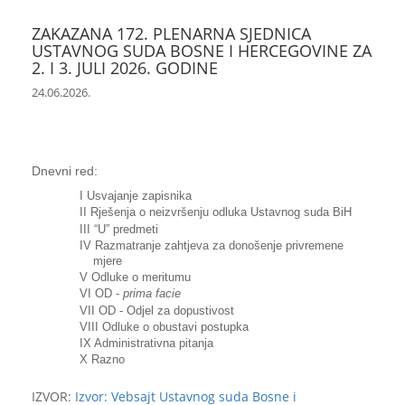
ZAKAZANA 172. PLENARNA SJEDNICA
USTAVNOG SUDA BOSNE I HERCEGOVINE ZA
2. I 3. JULI 2026. GODINE
24.06.2026.
Dnevni red:
I Usvajanje zapisnika
II Rješenja o neizvršenju odluka Ustavnog suda BiH
III “U” predmeti
IV Razmatranje zahtjeva za donošenje privremene
mjere
V Odluke o meritumu
VI OD -
prima facie
VII OD - Odjel za dopustivost
VIII Odluke o obustavi postupka
IX Administrativna pitanja
X Razno
IZVOR:
Izvor: Vebsajt Ustavnog suda Bosne i