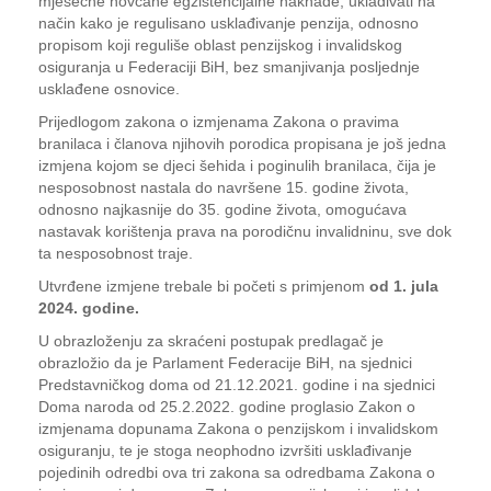
mjesečne novčane egzistencijalne naknade, uklađivati na
način kako je regulisano usklađivanje penzija, odnosno
propisom koji reguliše oblast penzijskog i invalidskog
osiguranja u Federaciji BiH, bez smanjivanja posljednje
usklađene osnovice.
Prijedlogom zakona o izmjenama Zakona o pravima
branilaca i članova njihovih porodica propisana je još jedna
izmjena kojom se djeci šehida i poginulih branilaca, čija je
nesposobnost nastala do navršene 15. godine života,
odnosno najkasnije do 35. godine života, omogućava
nastavak korištenja prava na porodičnu invalidninu, sve dok
ta nesposobnost traje.
Utvrđene izmjene trebale bi početi s primjenom
od 1. jula
2024. godine.
U obrazloženju za skraćeni postupak predlagač je
obrazložio da je Parlament Federacije BiH, na sjednici
Predstavničkog doma od 21.12.2021. godine i na sjednici
Doma naroda od 25.2.2022. godine proglasio Zakon o
izmjenama dopunama Zakona o penzijskom i invalidskom
osiguranju, te je stoga neophodno izvršiti usklađivanje
pojedinih odredbi ova tri zakona sa odredbama Zakona o