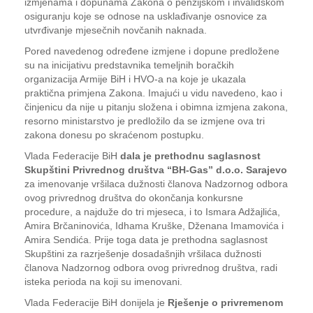
izmjenama i dopunama Zakona o penzijskom i invalidskom
osiguranju koje se odnose na usklađivanje osnovice za
utvrđivanje mjesečnih novčanih naknada.
Pored navedenog određene izmjene i dopune predložene
su na inicijativu predstavnika temeljnih boračkih
organizacija Armije BiH i HVO-a na koje je ukazala
praktična primjena Zakona. Imajući u vidu navedeno, kao i
činjenicu da nije u pitanju složena i obimna izmjena zakona,
resorno ministarstvo je predložilo da se izmjene ova tri
zakona donesu po skraćenom postupku.
Vlada Federacije BiH
dala je prethodnu saglasnost
Skupštini Privrednog društva “BH-Gas” d.o.o. Sarajevo
za imenovanje vršilaca dužnosti članova Nadzornog odbora
ovog privrednog društva do okončanja konkursne
procedure, a najduže do tri mjeseca, i to Ismara Adžajlića,
Amira Brčaninovića, Idhama Kruške, Dženana Imamovića i
Amira Sendića. Prije toga data je prethodna saglasnost
Skupštini za razrješenje dosadašnjih vršilaca dužnosti
članova Nadzornog odbora ovog privrednog društva, radi
isteka perioda na koji su imenovani.
Vlada Federacije BiH donijela je
Rješenje o privremenom