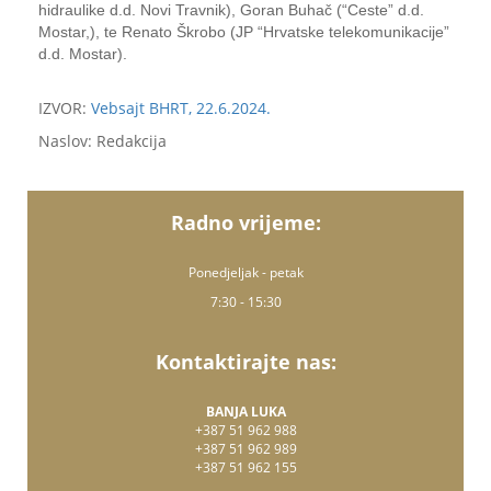
hidraulike d.d. Novi Travnik), Goran Buhač (“Ceste” d.d.
Mostar,), te Renato Škrobo (JP “Hrvatske telekomunikacije”
d.d. Mostar).
IZVOR:
Vebsajt BHRT, 22.6.2024.
Naslov: Redakcija
Radno vrijeme:
Ponedjeljak - petak
7:30 - 15:30
Kontaktirajte nas:
BANJA LUKA
+387 51 962 988
+387 51 962 989
+387 51 962 155