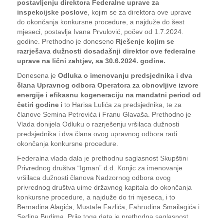
postavljenju direktora Federalne uprave za
inspekcijske poslove
, kojim se za direktora ove uprave
do okončanja konkursne procedure, a najduže do šest
mjeseci, postavlja Ivana Prvulović, počev od 1.7.2024.
godine. Prethodno je doneseno
Rješenje kojim se
razrješava dužnosti dosadašnji direktor ove federalne
uprave na lični zahtjev, sa 30.6.2024. godine.
Donesena je
Odluka o imenovanju predsjednika i dva
člana Upravnog odbora Operatora za obnovljive izvore
energije i efikasnu kogeneraciju na mandatni period od
četiri godine
i to Harisa Lulića za predsjednika, te za
članove Semina Petrovića i Franu Glavaša. Prethodno je
Vlada donijela Odluku o razrješenju vršilaca dužnosti
predsjednika i dva člana ovog upravnog odbora radi
okončanja konkursne procedure.
Federalna vlada dala je prethodnu saglasnost Skupštini
Privrednog društva “Igman” d.d. Konjic za imenovanje
vršilaca dužnosti članova Nadzornog odbora ovog
privrednog društva uime državnog kapitala do okončanja
konkursne procedure, a najduže do tri mjeseca, i to
Bernadina Alagića, Mustafe Fazlića, Fahrudina Smailagića i
Sedina Budima. Prije toga data je prethodna saglasnost