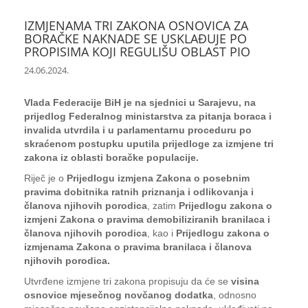
IZMJENAMA TRI ZAKONA OSNOVICA ZA
BORAČKE NAKNADE SE USKLAĐUJE PO
PROPISIMA KOJI REGULIŠU OBLAST PIO
24.06.2024.
Vlada Federacije BiH je na sjednici u Sarajevu, na
prijedlog Federalnog ministarstva za pitanja boraca i
invalida utvrdila i u parlamentarnu proceduru po
skraćenom postupku uputila prijedloge za izmjene tri
zakona iz oblasti boračke populacije.
Riječ je o
Prijedlogu izmjena Zakona o posebnim
pravima dobitnika ratnih priznanja i odlikovanja i
članova njihovih porodica
, zatim
Prijedlogu zakona o
izmjeni Zakona o pravima demobiliziranih branilaca i
članova njihovih porodica
, kao i
Prijedlogu zakona o
izmjenama Zakona o pravima branilaca i članova
njihovih porodica.
Utvrđene izmjene tri zakona propisuju da će se
visina
osnovice mjesečnog novčanog dodatka
, odnosno