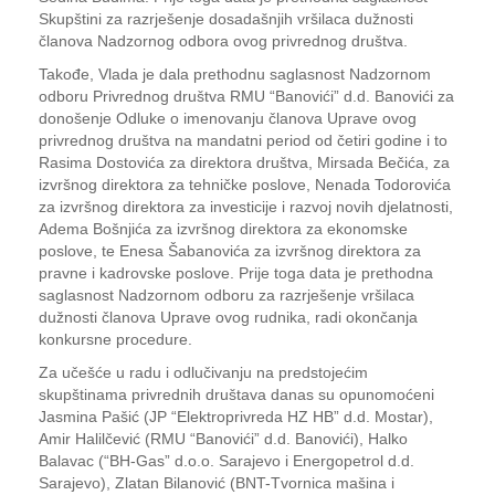
Skupštini za razrješenje dosadašnjih vršilaca dužnosti
članova Nadzornog odbora ovog privrednog društva.
Takođe, Vlada je dala prethodnu saglasnost Nadzornom
odboru Privrednog društva RMU “Banovići” d.d. Banovići za
donošenje Odluke o imenovanju članova Uprave ovog
privrednog društva na mandatni period od četiri godine i to
Rasima Dostovića za direktora društva, Mirsada Bečića, za
izvršnog direktora za tehničke poslove, Nenada Todorovića
za izvršnog direktora za investicije i razvoj novih djelatnosti,
Adema Bošnjića za izvršnog direktora za ekonomske
poslove, te Enesa Šabanovića za izvršnog direktora za
pravne i kadrovske poslove. Prije toga data je prethodna
saglasnost Nadzornom odboru za razrješenje vršilaca
dužnosti članova Uprave ovog rudnika, radi okončanja
konkursne procedure.
Za učešće u radu i odlučivanju na predstojećim
skupštinama privrednih društava danas su opunomoćeni
Jasmina Pašić (JP “Elektroprivreda HZ HB” d.d. Mostar),
Amir Halilčević (RMU “Banovići” d.d. Banovići), Halko
Balavac (“BH-Gas” d.o.o. Sarajevo i Energopetrol d.d.
Sarajevo), Zlatan Bilanović (BNT-Tvornica mašina i