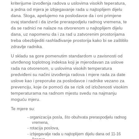
kriterijume izvođenja radova u uslovima visokih teperatura,
a jedna od mjera je izbjegavanje rada u najtoplijem dijelu
dana. Stoga, apelujemo na poslodavce da i oni primjene
ovaj standard i da izvrše preraspodjelu radnog vremena, te
da se radnici ne nalaze na otvorenom u najtoplijem dijelu
dana, uz napomenu da i za rad u zatvorenim prostorijama
treba obezbijediti rashlađivanje prostorija kako bi se zaštitilo
zdravlje radnika.
U skladu sa gore pomenutim standardom u zavisnosti od
utvrđenog toplotnog indeksa koji je mjerodavan za uslove
rada na otvorenom, u uslovima visokih temperatura
predviđeni su načini izvođenja radova i mjere rada za date
uslove kao i preporuke za poslodavce i radnike vezano za
prevenciju, koje će pomoći da se rizik od izloženosti visokim
temperaturama na radnom mjestu svedu na najmanju
moguću mjeru.
Te mjere su:
- organizacija posla, što obuhvata preraspodjelu radnog
vremena,
- rotacija poslova,
- izbjegavalje rada u najtoplijem dijelu dana od 11-16