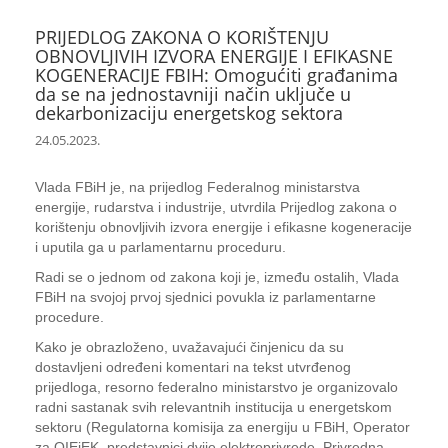
PRIJEDLOG ZAKONA O KORIŠTENJU
OBNOVLJIVIH IZVORA ENERGIJE I EFIKASNE
KOGENERACIJE FBIH: Omogućiti građanima
da se na jednostavniji način uključe u
dekarbonizaciju energetskog sektora
24.05.2023.
Vlada FBiH je, na prijedlog Federalnog ministarstva
energije, rudarstva i industrije, utvrdila Prijedlog zakona o
korištenju obnovljivih izvora energije i efikasne kogeneracije
i uputila ga u parlamentarnu proceduru.
Radi se o jednom od zakona koji je, između ostalih, Vlada
FBiH na svojoj prvoj sjednici povukla iz parlamentarne
procedure.
Kako je obrazloženo, uvažavajući činjenicu da su
dostavljeni određeni komentari na tekst utvrđenog
prijedloga, resorno federalno ministarstvo je organizovalo
radni sastanak svih relevantnih institucija u energetskom
sektoru (Regulatorna komisija za energiju u FBiH, Operator
za OIEiEK, predstavnici dvije elektroprivrede, Privredna