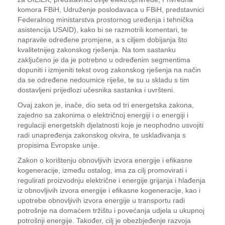
komora FBiH, Udruženje poslodavaca u FBiH, predstavnici
Federalnog ministarstva prostornog uređenja i tehnička
asistencija USAID), kako bi se razmotrili komentari, te
napravile određene promjene, a s ciljem dobijanja što
kvalitetnijeg zakonskog rješenja. Na tom sastanku
zaključeno je da je potrebno u određenim segmentima
dopuniti i izmjeniti tekst ovog zakonskog rješenja na način
da se određene nedoumice riješe, te su u skladu s tim
dostavljeni prijedlozi učesnika sastanka i uvršteni.
Ovaj zakon je, inače, dio seta od tri energetska zakona,
zajedno sa zakonima o električnoj energiji i o energiji i
regulaciji energetskih djelatnosti koje je neophodno usvojiti
radi unapređenja zakonskog okvira, te usklađivanja s
propisima Evropske unije.
Zakon o korištenju obnovljivih izvora energije i efikasne
kogeneracije, između ostalog, ima za cilj promovirati i
regulirati proizvodnju električne i energije grijanja i hlađenja
iz obnovljivih izvora energije i efikasne kogeneracije, kao i
upotrebe obnovljivih izvora energije u transportu radi
potrošnje na domaćem tržištu i povećanja udjela u ukupnoj
potrošnji energije. Također, cilj je obezbjeđenje razvoja