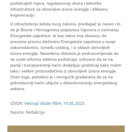
podsticajnih mjera, regulatornog okvira i tehničke
infrastrukture za obnovljive izvore energije i efikasnu
kogeneraciju.
U obrazloženju teksta ovog zakona, predlagač je naveo i to
da je Bosna i Hercegovina potpisnica Ugovora o osnivanju
Energetske zajednice, te kao takva ima obavezu da
preuzme pravnu stečevinu Energetske zajednice u svoje
zakonodavstvo, između ostalog, i iz oblasti obnovljivih
izvora energije. Navedena obaveza je podrazumijevala da
se uradi reforma sistema podsticaja, odnosno da se na
jasniji i transparentniji način dodjeljuju podsticaji kako malim
tako i velikim proizvođačima iz obnovljivih izvora energije.
Osim toga, potrebno je i omogućiti građanima da se na
jednostavniji način uključe u dekarbonizaciju energetskog
sektora.
IZVOR:
Vebsajt Vlade FBiH, 19.05.2023.
Naslov: Redakcija